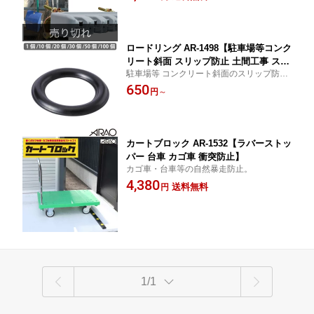
ロードリング AR-1498【駐車場等コンク
リート斜面 スリップ防止 土間工事 スロ
駐車場等 コンクリート斜面のスリップ防止
ープ工事 滑り止め ドーナツ型 オーリン
に
650
グ アラオ ARAO】
円
～
カートブロック AR-1532【ラバーストッ
パー 台車 カゴ車 衝突防止】
カゴ車・台車等の自然暴走防止。
4,380
送料無料
円
1/1