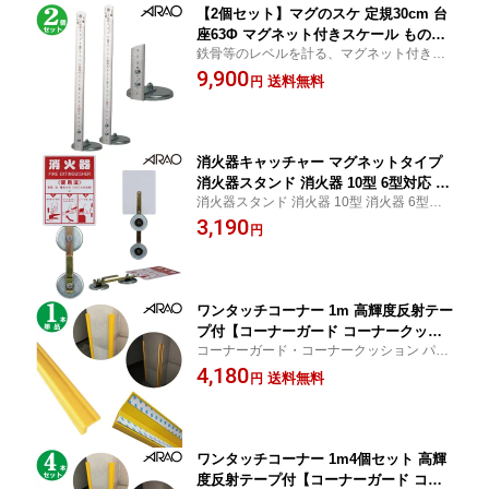
【2個セット】マグのスケ 定規30cm 台
座63Φ マグネット付きスケール ものさ
鉄骨等のレベルを計る、マグネット付きス
し マグネットスケール
ケール
9,900
送料無料
円
消火器キャッチャー マグネットタイプ
消火器スタンド 消火器 10型 6型対応 消
消火器スタンド 消火器 10型 消火器 6型対
火器置場 消火器設置台
応 消火器置場 消火器設置台
3,190
円
ワンタッチコーナー 1m 高輝度反射テー
プ付【コーナーガード コーナークッシ
コーナーガード・コーナークッション パー
ョン パーキングコーナー】
キングコーナー
4,180
送料無料
円
ワンタッチコーナー 1m4個セット 高輝
度反射テープ付【コーナーガード コー