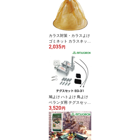
止 立入禁止 駐車場 フェ
ンス チェーンポール プ
ラチェーン 車止め 駐車
場 仕切り 可動式 ガレー
ジ 車庫 店舗 工場 ガーデ
ン】
カラス対策・カラスよけ
ゴミネット カラスネット
2,035
カラス博士のゴミネット
円
EG-40
鳩よけ ハトよけ 鳥よけ
ベランダ用 テグスセット
3,520
EG-31
円