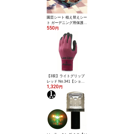
園芸シート 植え替えシー
ト ガーデニング用保護シ
550
ート サニーシート M
円
EG-74
【3双】ライトグリップ
レッド No.341【ショー
1,320
ワ 手袋】
円