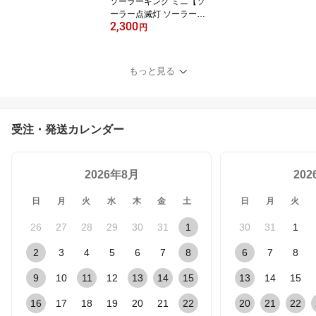
ソーラーキング ミニ【ソ
ーラー点滅灯 ソーラー工
2,300
事灯 LED工事灯 工事 保
円
安灯 駐車場】
もっと見る
受注・発送カレンダー
2026年8月
20
日
月
火
水
木
金
土
日
月
火
26
27
28
29
30
31
1
30
31
1
2
3
4
5
6
7
8
6
7
8
9
10
11
12
13
14
15
13
14
15
16
17
18
19
20
21
22
20
21
22