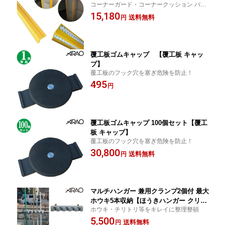
コーナーガード・コーナークッション パー
ナークッション パーキングコーナー】
キングコーナー
15,180
送料無料
円
覆工板ゴムキャップ 【覆工板 キャッ
プ】
覆工板のフック穴を塞ぎ危険を防止！
495
円
覆工板ゴムキャップ 100個セット【覆工
板 キャップ】
覆工板のフック穴を塞ぎ危険を防止！
30,800
送料無料
円
マルチハンガー 兼用クランプ2個付 最大
ホウキ5本収納【ほうきハンガー クリー
ホウキ・チリトリ等をキレイに整理整頓
ンハンガー クリーンスタンド クリーン
5,500
ボックス ホウキ 収納 】アラオ
送料無料
円