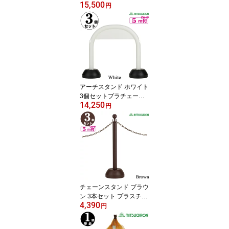
15,500
【両面表示】ウェイト
円
付 イエロー・グレー
【駐車場 ポール 駐車禁
止 立入禁止 駐車場 フェ
ンス チェーンポール プ
ラチェーン】
アーチスタンド ホワイト
3個セットプラチェーン5
14,250
m付【駐車場 ポール おし
円
ゃれ チェーンスタンド
駐車禁止 立入禁止 駐車
場 フェンス チェーンポ
ール プラチェーン 車止
め 駐車場 仕切り】
チェーンスタンド ブラウ
ン 3本セット プラスチッ
4,390
クチェーン5m付【駐車
円
場ポールチェーン 駐車場
ポール おしゃれ 駐車禁