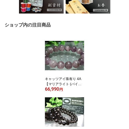
ショップ内の注目商品
キャッツアイ珠有り 4A
【マリアライト (バイオ
66,990
レットスキャポライト)
円
ブレスレット】13mm×1
6珠 独特のキャッツアイ
効果 心を癒やす 慈愛の
パワー 一点もの【アフガ
ニスタン産】パワースト
ーン 天然石