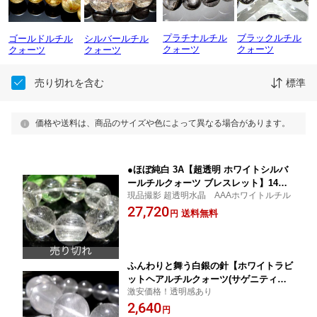
プラチナルチル
ブラックルチル
ゴールドルチル
シルバールチル
クォーツ
クォーツ
クォーツ
クォーツ
売り切れを含む
標準
価格や送料は、商品のサイズや色によって異なる場合があります。
●ほぼ純白 3A【超透明 ホワイトシルバ
ールチルクォーツ ブレスレット】14m
現品撮影 超透明水晶 AAAホワイトルチル
m-14.5mm×15珠 希少な超透明水晶ホワ
27,720
イトルチル パワーストーン【ブラジル
送料無料
円
産】 パワーストーン 天然石
ふんわりと舞う白銀の針【ホワイトラビ
ットヘアルチルクォーツ(サゲニティッ
激安価格！透明感あり
ク クォーツ) ブレスレット】7mm-7.5m
2,640
m×26珠前後 心身浄化と幸運招来の希少
円