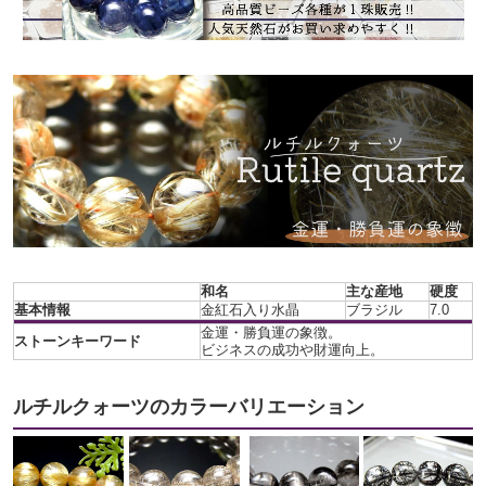
和名
主な産地
硬度
基本情報
金紅石入り水晶
ブラジル
7.0
金運・勝負運の象徴。
ストーンキーワード
ビジネスの成功や財運向上。
ルチルクォーツのカラーバリエーション