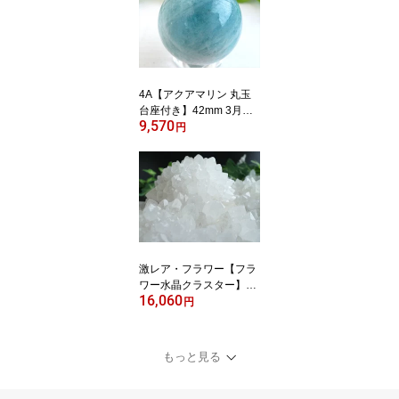
の石 1点物【中国山東省
産】パワーストーン 天然
石
4A【アクアマリン 丸玉
台座付き】42mm 3月の
9,570
誕生石 海の守護石 美し
円
い若さと幸せな喜びの象
徴 夏色のスフィア【ブラ
ジル産】 パワーストーン
天然石
激レア・フラワー【フラ
ワー水晶クラスター】幅
16,060
約163mm 重さ1216g 超
円
人気結晶群生 ブレス・ア
クセサリーの浄化 透明結
晶ポイント 水晶原石 一
もっと見る
点物【四川省産】 パワー
ストーン 天然石