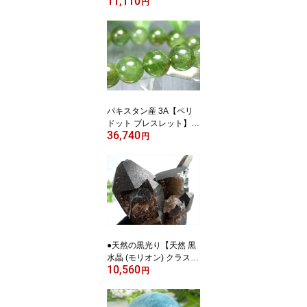
11,110
レスレット】11.5mm-12
円
mm×17珠前後 清らかな
透明感 ヒーラーから人気
ギャランティーカード付
き【インド アーンドラ・
プラデーシュ州産】パワ
ーストーン 天然石
パキスタン産 3A【ペリ
ドット ブレスレット】1
36,740
0.5mm-11mm×19珠 透明
円
度抜群 8月の誕生石 かん
らん石 夫婦円満の石 女
神ペレの涙 一点物【パキ
スタン産】 パワーストー
ン 天然石
●天然の黒光り【天然 黒
水晶 (モリオン) クラスタ
10,560
ー原石】重さ534g 最大
円
幅約130mm 大自然の力
強さを感じる漆黒の水晶
最強の魔除け・邪気払い