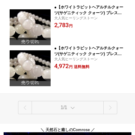
●【ホワイトラビットヘアルチルクォー
ツ(サゲニティック クォーツ) ブレスレ
大人気ヒーリングストーン
ット】9mm-9.5mm×21珠前後 希少なホ
2,783
ワイトグレーカラー 表現力やインスピ
円
レーションを高める石【ブラジル産】
パワーストーン 天然石
●【ホワイトラビットヘアルチルクォー
ツ(サゲニティック クォーツ) ブレスレ
大人気ヒーリングストーン
ット】12mm-12.5mm×17珠前後 希少な
4,972
ホワイトグレーカラー 表現力やインス
送料無料
円
ピレーションを高める石【ブラジル産】
パワーストーン 天然石
1/1
＼ 天然石と癒しのComrose ／