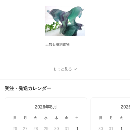
天然石彫刻置物
もっと見る
受注・発送カレンダー
2026年8月
20
日
月
火
水
木
金
土
日
月
火
26
27
28
29
30
31
1
30
31
1