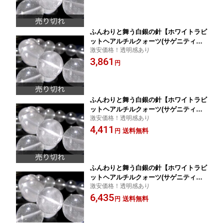
石【ブラジル産】 パワーストーン 天然
石
ふんわりと舞う白銀の針【ホワイトラビ
ットヘアルチルクォーツ(サゲニティッ
激安価格！透明感あり
ク クォーツ) ブレスレット】8.5mm-9m
3,861
m×22珠前後 心身浄化と幸運招来の希少
円
石【ブラジル産】 パワーストーン 天然
石
ふんわりと舞う白銀の針【ホワイトラビ
ットヘアルチルクォーツ(サゲニティッ
激安価格！透明感あり
ク クォーツ) ブレスレット】9mm-9.5m
4,411
m×21珠前後 心身浄化と幸運招来の希少
送料無料
円
石【ブラジル産】 パワーストーン 天然
石
ふんわりと舞う白銀の針【ホワイトラビ
ットヘアルチルクォーツ(サゲニティッ
激安価格！透明感あり
ク クォーツ) ブレスレット】10.5mm-11
6,435
mm×19珠前後 心身浄化と幸運招来の希
送料無料
円
少石【ブラジル産】 パワーストーン 天
然石