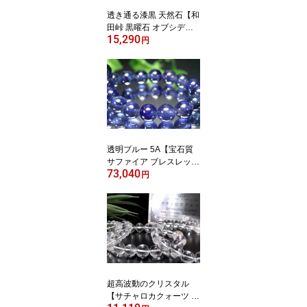
透き通る漆黒 天然石【和
田峠 黒曜石 オブシディ
15,290
アン ブレスレット】約1
円
0mm-11mm×20珠前後 国
産 黒曜石 透明感あり 最
強 魔除け 邪気払い 証明
書付き【長野県和田峠
産】 パワーストーン 天
然石
透明ブルー 5A【宝石質
サファイア ブレスレッ
73,040
ト】約7.5mm×28珠 幸運
円
と守護の象徴 世界四大宝
石の一つ 9月の誕生石 1
点物【ミャンマー産】パ
ワーストーン 天然石
超高波動のクリスタル
【サチャロカクォーツ ブ