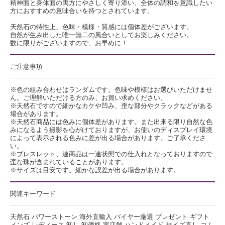
精神面と身体面の両方にやさしく寄り添い、全体の調和を意識したい
方におすすめの意味合いを持つとされています。
天然石の特性上、色味・模様・質感には個体差がございます。
自然が生み出した唯一無二の風合いとしてお楽しみください。
数に限りがございますので、お早めに！
ご注意事項
※色の組み合わせはランダムです。色味や模様はお選びいただけませ
ん。ご理解いただける方のみ、お買い求めください。
※天然石ですので細かなカケや凹み、歪な部分やクラックなどがある
場合があります。
※天然石商品には色みに個体差があります。また出来る限り自然な色
みになるよう撮影を心がけておりますが、お使いのディスプレイ環境
によって表示される色みに差が出る場合があります。ご了承くださ
い。
※ブレスレット、連商品は一連状態での仕入れとなっておりますので
歪な珠が含まれていることがあります。
※サイズは目安です。細かな誤差が出る場合があります。
関連キーワード
天然石 パワーストーン 海外直輸入 バイヤー厳選 プレゼント ギフト
メンズ レディース 卸し 卸価格 実店舗 ハンドメイド サイズ直し コム