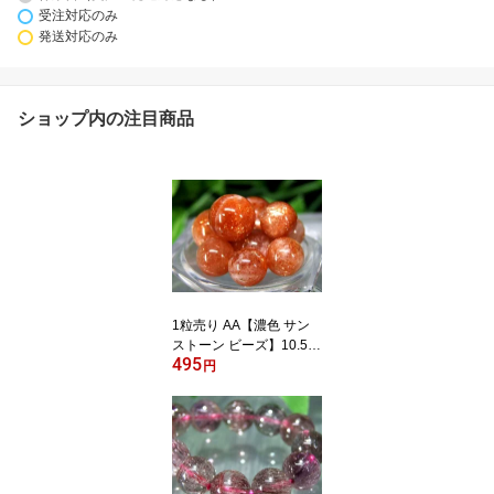
受注対応のみ
発送対応のみ
ショップ内の注目商品
1粒売り AA【濃色 サン
ストーン ビーズ】10.5m
495
m-11mm 太陽神の象徴
円
びっしりアベンチュレッ
センス ギラギラ 濃色オ
レンジカラー【タンザニ
ア産】 パワーストーン
天然石