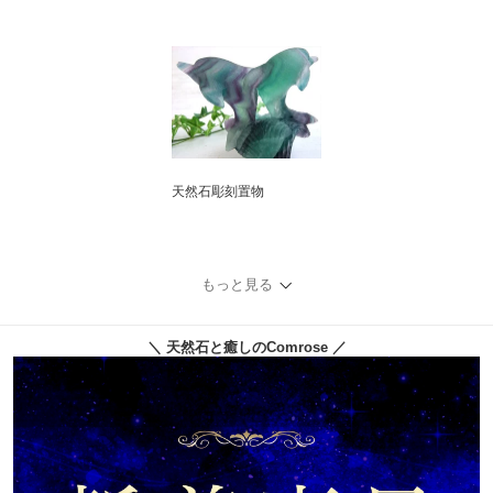
天然石彫刻置物
もっと見る
＼ 天然石と癒しのComrose ／