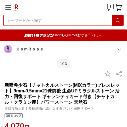
8/11(火)01:59まで
要エントリー
ＣｏｍＲｏｓｅ
1/13
新種希少石【チャトカルストーン(MIXカラー)ブレスレッ
ト】9mm-9.5mm×21珠前後 生命UPミラクルストーン 活
力・回復サポート ギャランティカード付き【チャトカ
ル・クラミン産】パワーストーン 天然石
注目度急上昇！多種鉱物が織りなす石 活力・回復サポート
4,070