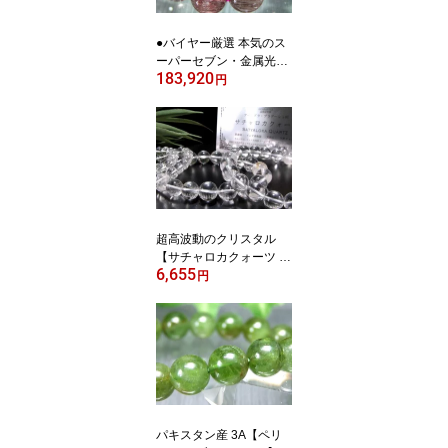
●バイヤー厳選 本気のス
ーパーセブン・金属光沢
183,920
有り S級【スーパーセブ
円
ン ブレスレット】9mm-
9.5mm×21珠 7つ全部揃
ってます 一点物【ブラジ
ル産】パワーストーン 天
然石 海外仕入れ
超高波動のクリスタル
【サチャロカクォーツ ブ
6,655
レスレット】9mm-9.5m
円
m×21珠前後 清らかな透
明感 ヒーラーから人気
ギャランティーカード付
き【インド アーンドラ・
プラデーシュ州産】パワ
ーストーン 天然石
パキスタン産 3A【ペリ