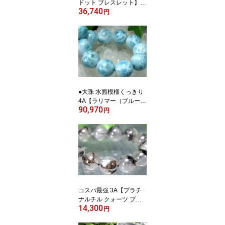
ドット ブレスレット】1
36,740
0.5mm-11mm×19珠 透明
円
度抜群 8月の誕生石 かん
らん石 夫婦円満の石 女
神ペレの涙 一点物【パキ
スタン産】 パワーストー
ン 天然石
●大珠 水面模様くっきり
4A【ラリマー（ブルーペ
90,970
クトライト）ブレスレッ
円
ト】13.5mm-14mm×15
珠 愛と平和の石 カリブ
の青い奇跡 一点もの【ド
ミニカ共和国産】 パワー
ストーン 天然石
コスパ最強 3A【プラチ
ナルチル クォーツ ブレ
14,300
スレット】8.5mm-9mm×
円
22珠 潜在能力を引き出