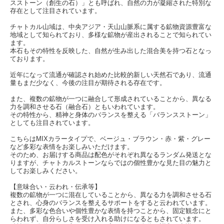
スストーン（創生の石）」とも呼ばれ、自然の力が凝縮された特別な
存在として注目されています。
チャトカル山域は、中央アジア・天山山脈系に属する鉱物資源豊富な
地域として知られており、多様な鉱物が産出されることで知られてい
ます。
本石もその特性を反映した、自然が生み出した混合美を持つ石となっ
ております。
近年になって流通が確認され始めた比較的新しい天然石であり、流通
量もまだ少なく、今後の注目が期待される存在です。
また、複数の鉱物が一つに融合して形成されていることから、異なる
力を調和させる石（融合石）ともいわれています。
その特性から、精神と身体のバランスを整える「バランスストーン」
としても注目されています。
こちらはMIXカラータイプで、ベージュ・ブラウン・赤・紫・グレー
など多彩な表情をお楽しみいただけます。
そのため、お届けする商品は配色がそれぞれ異なるランダム発送とな
りますが、チャトカルストーンならではの個性豊かな見た目の魅力と
してお楽しみください。
【意味合い・云われ・伝承等】
複数の鉱物が一つに混在していることから、異なる力を調和させる石
とされ、心身のバランスを整えるサポートをすると云われています。
また、多彩な色合いや個性豊かな表情を持つことから、固定観念にと
らわれず、自分らしさを受け入れる助けになるともされています。