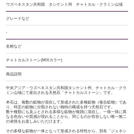
ウズベキスタン共和国 タシケント州 チャトカル・クラミン山域
グレードなど
-
名称など
チャトカルストーン(MIXカラー)
商品説明
中央アジア・ウズベキスタン共和国タシケント州、チャトカル・クラ
ミン山域にて産出される天然石「チャトカルストーン」です。
本石は、複数の鉱物が混在して形成された多種鉱物（複合鉱物）であ
り、特定の鉱物に分類されない独特の構成を持つ天然石です。
数十種類にも及ぶとされる多様な鉱物が複雑に混在し、一珠一珠に異
なる色合いや質感が現れることから、同じものが存在しない唯一無二
の表情をお楽しみいただけます。
その多様な鉱物が一体となって形成される特性から、別名「ジェネシ