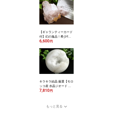
してくれる石 1点物【ブ
ラジル産】 パワーストー
ン 天然石
【ギャランティーカード
付】幻の逸品！希少!!ほ
6,600
んのりピンク 抜群の透明
円
度【ピンク レムリアン
ファーデンクォーツ】最
大幅 約59mm 重さ 119g
古代の叡智を封じ込めた
水晶 清らかな力をもつ全
能の石 1点物【コロンビ
ア共和国産】
キラキラ結晶 厳選【モロ
ッコ産 水晶ジオード 丸
7,810
玉 台座付】直径74mm 重
円
さ355g 浄化に 極上キラ
キラ水晶 1点もの【モロ
ッコ産】 パワーストーン
もっと見る
天然石