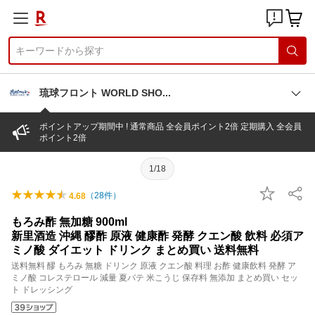
琉球フロント WORLD SH
O
ポイントアップ期間中 ! 通常商品 全会員ポイント2倍 定期購入 全会員
ポイント2倍
1/18
（
28
件）
4.68
もろみ酢 無加糖 900ml
新里酒造 沖縄 醪酢 原液 健康酢 発酵 クエン酸 飲料 必須ア
ミノ酸 ダイエット ドリンク まとめ買い 送料無料
送料無料 醪 もろみ 無糖 ドリンク 原液 クエン酸 料理 お酢 健康飲料 発酵 ア
ミノ酸 コレステロール 減量 夏バテ 米こうじ 保存料 無添加 まとめ買い セッ
ト ドレッシング