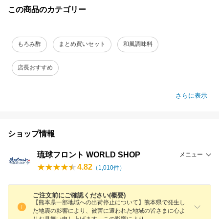
この商品のカテゴリー
もろみ酢
まとめ買いセット
和風調味料
店長おすすめ
さらに表示
ショップ情報
琉球フロント WORLD SHOP
メニュー
4.82
（
1,010
件）
ご注文前にご確認ください(概要)
【熊本県一部地域への出荷停止について】熊本県で発生し
た地震の影響により、被害に遭われた地域の皆さまに心よ
りお見舞い申し上げます。この影響により
、