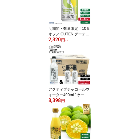
ロリーゼロ 炭水 黒水 天
然水 琉球フロント まと
め買い 送料無料
＼期間・数量限定！10％
オフ／ GUTEN グーテン
2,320
炭酸入りプロテイン飲料
円
～
190ml 缶 低糖質 アレル
ゲンフリー プロテイン1
0g シャルドネ果汁15％
甘味料 保存料 着色料 乳
製品 動物性成分 無添加
不使用 ローシュガー 甘
さ控えめ すっきり 飲み
やすい ※賞味27年7月〜
アクティブチャコールウ
ォーター490ml 1ケース
8,398
(24本入) +プレミアム(19
円
0ml)2本おまけ付きチャ
コール クレンズ 炭 ウォ
ーター charcoal water 活
性炭 ダイエット 腸活 炭
水 黒水 天然水 琉球フロ
ント まとめ買い 送料無