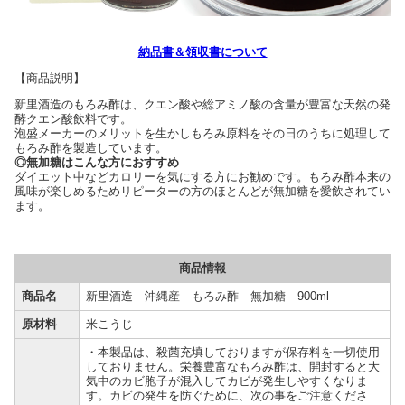
納品書＆領収書について
【商品説明】
新里酒造のもろみ酢は、クエン酸や総アミノ酸の含量が豊富な天然の発
酵クエン酸飲料です。
泡盛メーカーのメリットを生かしもろみ原料をその日のうちに処理して
もろみ酢を製造しています。
◎無加糖はこんな方におすすめ
ダイエット中などカロリーを気にする方にお勧めです。もろみ酢本来の
風味が楽しめるためリピーターの方のほとんどが無加糖を愛飲されてい
ます。
商品情報
商品名
新里酒造 沖縄産 もろみ酢 無加糖 900ml
原材料
米こうじ
・本製品は、殺菌充填しておりますが保存料を一切使用
しておりません。栄養豊富なもろみ酢は、開封すると大
気中のカビ胞子が混入してカビが発生しやすくなりま
す。カビの発生を防ぐために、次の事をご注意くださ