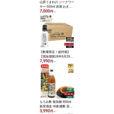
山原うまれの シークワー
サー 500ml 原液 おきな
7,000
わ やんばる 沖縄産 シー
円
～
クヮーサー 果汁100％ ジ
ュース ストレート シー
クアーサー 健康飲料 ノ
ビレチン 琉球フロント
送料無料
【数量限定！超特価】
【賞味期限26年9月29
7,990
日〜】アクティブ チャコ
円
～
ールウォーター プレミア
ム 190ml ケースデトック
ス 炭 ウォーター チャコ
ールクレンズ charcoal w
ater 竹炭 活性炭 ダイエ
ット 腸活 カロリーゼロ
炭水 黒水 琉球フロント
まとめ買い 送料無料
もろみ酢 無加糖 900ml
新里酒造 沖縄 醪酢 原液
3,990
健康酢 発酵 クエン酸 飲
円
～