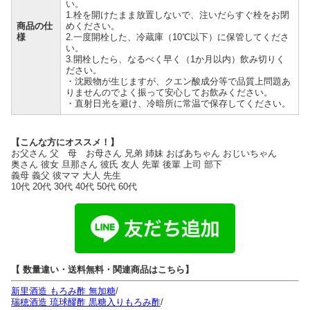
い。
1.栓を開けたまま放置しないで、注いだらすぐ栓をお閉
商品の仕
めください。
様
2.一度開栓した、冷蔵庫（10℃以下）に保管してくださ
い。
3.開栓したら、なるべく早く（1か月以内）飲み切りく
ださい。
・沈殿物が生じますが、クエン酸成分等で品質上問題あ
りませんのでよく振って安心してお飲みください。
・直射日光を避け、冷暗所に常温で保存してください。
【こんな方にオススメ！】
お父さん 父 母 お母さん 兄弟 姉妹 おばあちゃん おじいちゃん
奥さん 彼女 旦那さん 彼氏 友人 先輩 後輩 上司 部下
義母 義父 彼ママ 大人 先生
10代 20代 30代 40代 50代 60代
【 数量違い・送料無料・関連商品はこちら】
新里酒造 もろみ酢 無加糖
/
瑞穂酒造 琉球醪酢 黒糖入りもろみ酢
/