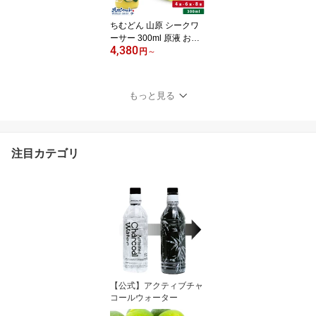
料
ちむどん 山原 シークワ
ーサー 300ml 原液 おき
4,380
なわ やんばる 沖縄産 シ
円
～
ークヮーサー 果汁100％
ジュース ストレート シ
ークアーサー 健康 果実
もっと見る
飲料 ノビレチン 琉球フ
ロント 送料無料
注目カテゴリ
【公式】アクティブチャ
コールウォーター