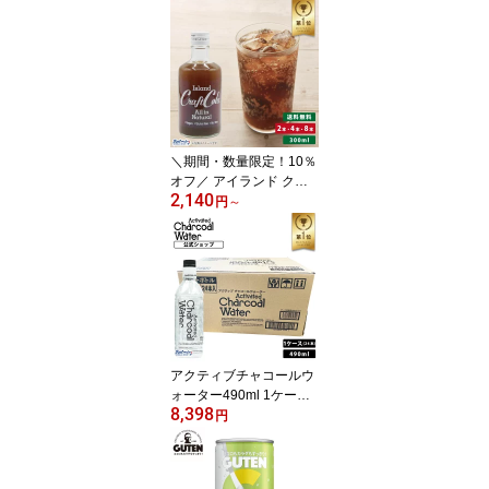
料 必須アミノ酸 ダイエ
ット ドリンク まとめ買
い 送料無料
＼期間・数量限定！10％
オフ／ アイランド クラ
2,140
フトコーラ 300ml 6〜10
円
～
倍希釈タイプ 沖縄 薬膳
コーラ チャイ 原液 シロ
ップ 健康 飲料 濃縮 ジュ
ース 保存料 着色料 無添
加 琉球フロント 送料無
料 ※賞味27年5月〜
アクティブチャコールウ
ォーター490ml 1ケース
8,398
(24本入) チャコール 炭
円
ウォーター チャコールク
レンズ charcoal water 活
性炭 ダイエット 腸活 カ