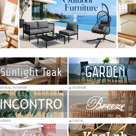
ATURAL OUTDOOR
▲OUTDOOR
ODERN
▲CASUAL