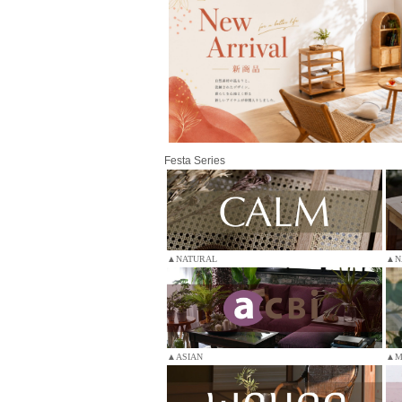
Festa Series
▲NATURAL
▲N
▲ASIAN
▲M