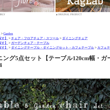
IRLY
▲ORIGINAL PRODUCT
】
>
Garden
ら探す】
>
チェア・フロアチェア・スツール
>
ダイニングチェア
ら探す】
>
ガーデンチェア・テーブル
ら探す】
>
ダイニングテーブル・ダイニングセット・カフェテーブル
>
カフェテ
ング5点セット【テーブル120cm幅・ガ
4