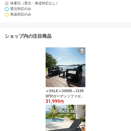
休業日（受注・発送対応なし）
受注対応のみ
発送対応のみ
ショップ内の注目商品
≪SALE≫34999→3199
9円!!ガーデンソファセッ
31,999
ト ガーデンリビング4点
円
セット ソファテーブルセ
ット ガーデンソファ ガ
ーデンテーブル 屋外 肘
掛け アウトドア ガーデ
ン 庭 テラス 水 撥水 ベラ