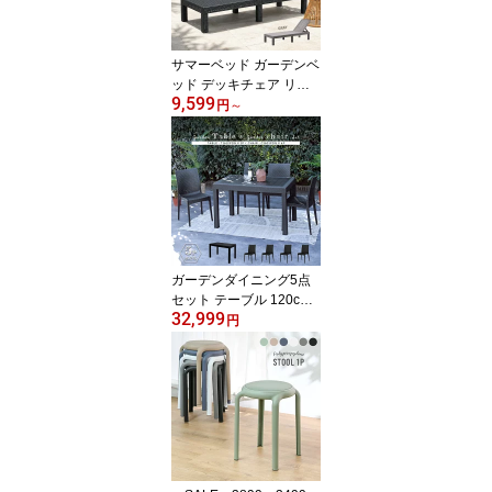
ンダ 籐ラタン風 アジア
ン L6020PDG
サマーベッド ガーデンベ
ッド デッキチェア リク
9,599
ライニング ガーデンチェ
円
～
ア デイベッド 屋外 1脚
アウトドア 持ち運び楽々
サンラウンジャー プール
サイド 庭 テラス 黒 グレ
ー ラタン調 ガーデンフ
ァニチャー 西海岸 D160
0PDG D1600PCC
ガーデンダイニング5点
セット テーブル 120cm
32,999
幅 チェア 4脚 ラタン調
円
屋外 アウトドア バーベ
キュー キャンプ ガーデ
ン 庭 テラス ダークグレ
ー リビング ベランダ 椅
子 籐ラタン風 アジアン
おしゃれ T1612C01D4