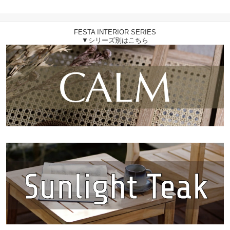
れ ベージュ グレー ミス
トグレー ダークグレー
スチール リラックス 韓
FESTA INTERIOR SERIES
国カフェ EWD101
▼シリーズ別はこちら