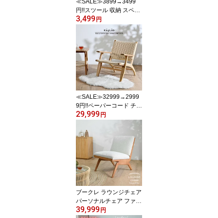
≪SALE≫3899→3499
円!!スツール 収納 スペー
3,499
ス 軽い おしゃれ モダン
円
おしゃれなスツール バリ
家具 リビング 玄関 ダイ
ニングチェア 椅子 チェ
ア ベーシック 軽い シン
プル インテリア OAチェ
ア テレワーク S1830
≪SALE≫32999→2999
9円!!ペーパーコード チー
29,999
ク無垢材 アーム付きロー
円
チェア 木製 椅子 チェア
リラックス フロアチェア
ラウンジチェア パーソナ
ルチェア イージーチェア
ビーチハウス 座椅子 ベ
ージュ ETC231RX
ブークレ ラウンジチェア
パーソナルチェア ファブ
39,999
リック 生地 ホワイト 白
円