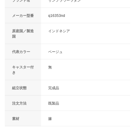
ブランド名
サンフラワーラタン
メーカー型番
q16353nd
原産国／製造
インドネシア
国
代表カラー
ベージュ
キャスター付
無
き
組立状態
完成品
注文方法
既製品
素材
籐