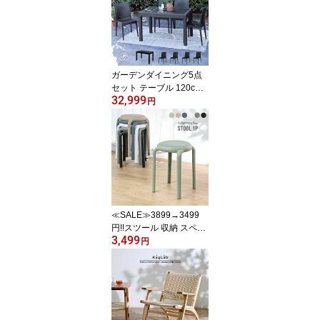
サイド 庭 テラス 黒 グレ
ー ラタン調 ガーデンフ
ァニチャー 西海岸 D160
0PDG D1600PCC
ガーデンダイニング5点
セット テーブル 120cm
32,999
幅 チェア 4脚 ラタン調
円
屋外 アウトドア バーベ
キュー キャンプ ガーデ
ン 庭 テラス ダークグレ
ー リビング ベランダ 椅
子 籐ラタン風 アジアン
おしゃれ T1612C01D4
≪SALE≫3899→3499
円!!スツール 収納 スペー
3,499
ス 軽い おしゃれ モダン
円
おしゃれなスツール バリ
家具 リビング 玄関 ダイ
ニングチェア 椅子 チェ
ア ベーシック 軽い シン
プル インテリア OAチェ
ア テレワーク S1830