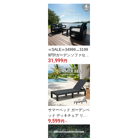
≪SALE≫34999→3199
9円!!ガーデンソファセッ
31,999
ト ガーデンリビング4点
円
セット ソファテーブルセ
ット ガーデンソファ ガ
ーデンテーブル 屋外 肘
掛け アウトドア ガーデ
ン 庭 テラス 水 撥水 ベラ
ンダ 籐ラタン風 アジア
ン L6020PDG
サマーベッド ガーデンベ
ッド デッキチェア リク
9,599
ライニング ガーデンチェ
円
～
ア デイベッド 屋外 1脚
アウトドア 持ち運び楽々
サンラウンジャー プール