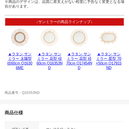
※商品のデザインは、品質に差支えがない程度に予告なく変更となる場
合があります。
↓サンミラーの商品ラインナップ↓
▲ラタン サン
▲ラタン サン
▲ラタン サン
▲ラタン サン
ミラー 太陽型
ミラー 花型 径
ミラー 花型 径
ミラー 星型 70
径60cm Q1630
60cm Q16353N
70cm Q17454N
×50cm Q17915
6ME
D
D
ND
商品番号：Q16353ND
商品仕様