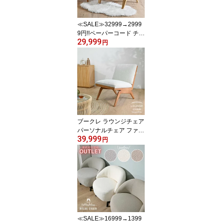
≪SALE≫32999→2999
9円!!ペーパーコード チー
29,999
ク無垢材 アーム付きロー
円
チェア 木製 椅子 チェア
リラックス フロアチェア
ラウンジチェア パーソナ
ルチェア イージーチェア
ビーチハウス 座椅子 ベ
ージュ ETC231RX
ブークレ ラウンジチェア
パーソナルチェア ファブ
39,999
リック 生地 ホワイト 白
円
オフ白 天然木 ブラウン
天然素材 もこもこ ふわ
ふわ ファッション イン
テリア シンプル 海外イ
ンテリア モダン おしゃ
れ ブークレチェア EVC2
60WH
≪SALE≫16999→1399