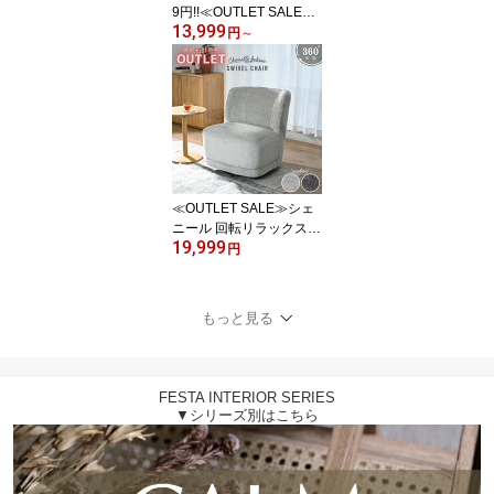
9円!!≪OUTLET SALE≫
13,999
テディ リラックスチェア
円
～
チェア ソファ もこもこ
チェア パーソナルチェア
ミニマルデザイン 1人掛
け 3色展開 ひとり暮らし
おしゃれ グレージュ オ
フホワイト EWD102
≪OUTLET SALE≫シェ
ニール 回転リラックスチ
19,999
ェア チェア ソファ パー
円
ソナルチェア 1人掛け 2
色展開 回転チェア 高級
感 サロン風チェア ひと
もっと見る
り暮らし 可愛い おしゃ
れ ベージュ グレー ミス
トグレー ダークグレー
スチール リラックス 韓
FESTA INTERIOR SERIES
国カフェ EWD101
▼シリーズ別はこちら