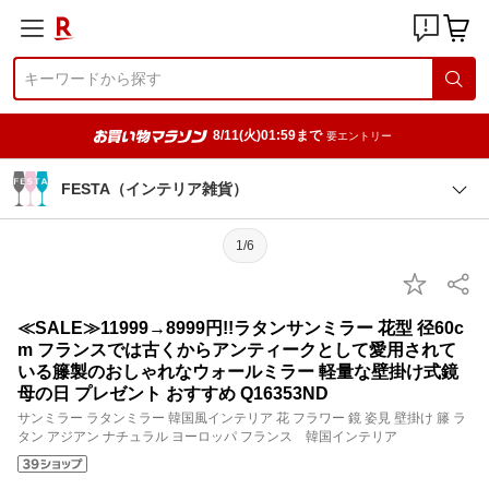
8/11(火)01:59まで
要エントリー
FESTA（インテリア雑貨）
1/6
≪SALE≫11999→8999円!!ラタンサンミラー 花型 径60c
m フランスでは古くからアンティークとして愛用されて
いる籐製のおしゃれなウォールミラー 軽量な壁掛け式鏡
母の日 プレゼント おすすめ Q16353ND
サンミラー ラタンミラー 韓国風インテリア 花 フラワー 鏡 姿見 壁掛け 籐 ラ
タン アジアン ナチュラル ヨーロッパ フランス 韓国インテリア