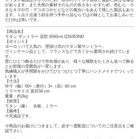
があります。また天然の素材そのものの良さをいかすため、色むら・小
さなキズや穴・デコボコやヒビなどの風合いをあえて残した製品もあり
ます。１点１点違う顔を持つ手作り品ならではの味としてお楽しみいた
だければ幸いです。
【商品名】
ラタン サンミラー 花型 径60cm Q16353ND
【ポイント】
ヨーロッパで人気の、壁掛け式のラタン製サンミラー。
ヴィンテージ品として、フランスなどで古くから愛用され続けていま
す。
壁にひとつ飾るだけで存在感があり、様々な種類をたくさん並べて飾る
とお部屋の雰囲気が一変します。
熟練職人が手間隙をかけてひとつひとつ丁寧にハンドメイドでつくって
います。
【寸法】
外寸（幅）60×（奥行）3×（高）60 cm
ミラーサイズ 直径34 cm
重量：約2kg
【材質】
ラタン（籐）、合板、ミラー
【備考】
※完成品です。
※商品のお届けにつきまして、必ず一度配送についてのご注意点をご確
認下さい。