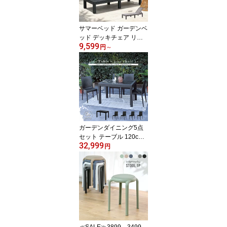
ンダ 籐ラタン風 アジア
ン L6020PDG
サマーベッド ガーデンベ
ッド デッキチェア リク
9,599
ライニング ガーデンチェ
円
～
ア デイベッド 屋外 1脚
アウトドア 持ち運び楽々
サンラウンジャー プール
サイド 庭 テラス 黒 グレ
ー ラタン調 ガーデンフ
ァニチャー 西海岸 D160
0PDG D1600PCC
ガーデンダイニング5点
セット テーブル 120cm
32,999
幅 チェア 4脚 ラタン調
円
屋外 アウトドア バーベ
キュー キャンプ ガーデ
ン 庭 テラス ダークグレ
ー リビング ベランダ 椅
子 籐ラタン風 アジアン
おしゃれ T1612C01D4
≪SALE≫3899→3499