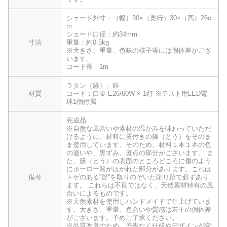
シェード外寸：（幅）30×（奥行）30×（高）26c
m
シェード口径：約34mm
寸法
重量：約0.5kg
※大きさ、重量、色味の様子等には個体差がござ
います。
コード長：1m
ラタン（籐）、鉄
材質
コード：口金 E26/60W × 1灯 ※テスト用LED電
球1個付属
完成品
※自然な風合いや素材の温かみを味わっていただ
けるように、材料に皮付きの籐（とう）をそのま
ま使用しています。そのため、材料１本１本の色
の違いや、黒ずみ、斑点の部分がございます。 ま
た、籐（とう）の表面のところどころに傷のよう
にホーロー質がはがれた部分があります。これは
備考
トゲのある”節”を取りのぞいた削り跡で必ずあり
ます。 これらは不良ではなく、天然素材特有の風
合いによるものです。
※天然素材を使用しハンドメイドで仕上げていま
す。大きさ、重量、色合いや質感は若干の個体差
がございます。予めご了承ください。
※品質改良のため、予告なく仕様やデザインが変