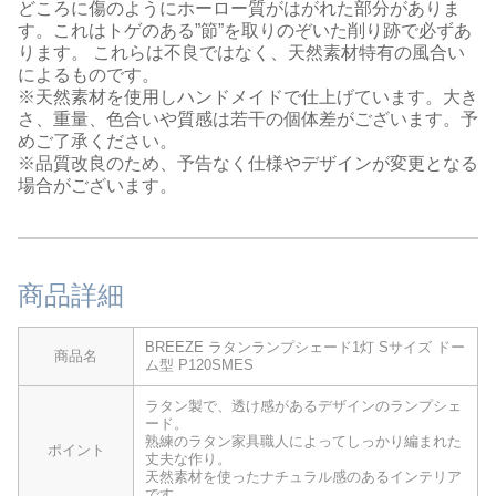
どころに傷のようにホーロー質がはがれた部分がありま
す。これはトゲのある”節”を取りのぞいた削り跡で必ずあ
ります。 これらは不良ではなく、天然素材特有の風合い
によるものです。
※天然素材を使用しハンドメイドで仕上げています。大き
さ、重量、色合いや質感は若干の個体差がございます。予
めご了承ください。
※品質改良のため、予告なく仕様やデザインが変更となる
場合がございます。
商品詳細
BREEZE ラタンランプシェード1灯 Sサイズ ドー
商品名
ム型 P120SMES
ラタン製で、透け感があるデザインのランプシェ
ード。
熟練のラタン家具職人によってしっかり編まれた
ポイント
丈夫な作り。
天然素材を使ったナチュラル感のあるインテリア
です。