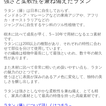
強さと柔軟性を兼ね備えたラタン
ラタン（籐）は日本に自生しておらず、
インドネシア・マレーシアなどの東南アジアや、アフリ
カ・オーストラリアなどの
ジャングルに自生するヤシ科のツル性植物です。
樹木に比べて成長が早く、5～10年で用材になるエコ素材
です。
ラタンには200以上の種類があり、それぞれの特性に合わ
せて部位を分けて使用しています。
その繊維は植物中最長にして最強といわれ、数十年の耐久
性があります。
また木材に比べて非常に軽いため扱いやすい点も、ラタン
の魅力のひとつです。
使うほどに表面が深みのあるアメ色に変化して、独特の美
しさを醸し出します。
ラタンは強さとしなやかな柔軟性を兼ね備え、とても軽
く、家具の素材として最高の特徴を持った高級素材です。
ラタン（籐）について詳しくはコチラ→