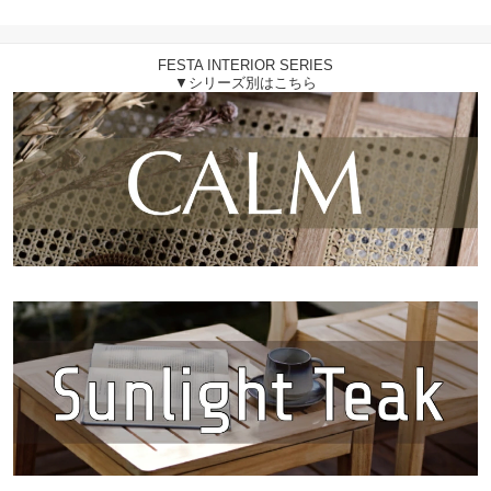
れ ベージュ グレー ミス
トグレー ダークグレー
スチール リラックス 韓
FESTA INTERIOR SERIES
国カフェ EWD101
▼シリーズ別はこちら