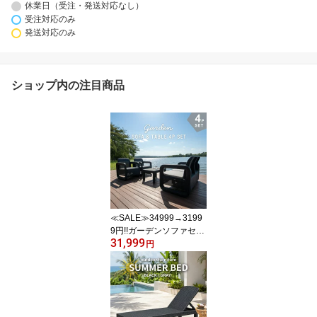
休業日（受注・発送対応なし）
受注対応のみ
発送対応のみ
ショップ内の注目商品
≪SALE≫34999→3199
9円!!ガーデンソファセッ
31,999
ト ガーデンリビング4点
円
セット ソファテーブルセ
ット ガーデンソファ ガ
ーデンテーブル 屋外 肘
掛け アウトドア ガーデ
ン 庭 テラス 水 撥水 ベラ