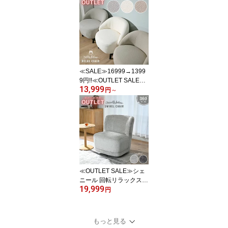
天然素材 もこもこ ふわ
ふわ ファッション イン
テリア シンプル 海外イ
ンテリア モダン おしゃ
れ ブークレチェア EVC2
60WH
≪SALE≫16999→1399
9円!!≪OUTLET SALE≫
13,999
テディ リラックスチェア
円
～
チェア ソファ もこもこ
チェア パーソナルチェア
ミニマルデザイン 1人掛
け 3色展開 ひとり暮らし
おしゃれ グレージュ オ
フホワイト EWD102
≪OUTLET SALE≫シェ
ニール 回転リラックスチ
19,999
ェア チェア ソファ パー
円
ソナルチェア 1人掛け 2
色展開 回転チェア 高級
感 サロン風チェア ひと
もっと見る
り暮らし 可愛い おしゃ