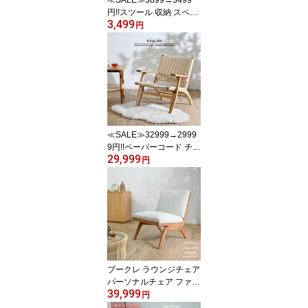
円!!スツール 収納 スペー
3,499
ス 軽い おしゃれ モダン
円
おしゃれなスツール バリ
家具 リビング 玄関 ダイ
ニングチェア 椅子 チェ
ア ベーシック 軽い シン
プル インテリア OAチェ
ア テレワーク S1830
≪SALE≫32999→2999
9円!!ペーパーコード チー
29,999
ク無垢材 アーム付きロー
円
チェア 木製 椅子 チェア
リラックス フロアチェア
ラウンジチェア パーソナ
ルチェア イージーチェア
ビーチハウス 座椅子 ベ
ージュ ETC231RX
ブークレ ラウンジチェア
パーソナルチェア ファブ
39,999
リック 生地 ホワイト 白
円
オフ白 天然木 ブラウン