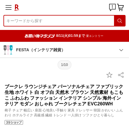
8/11(火)01:59まで
要エントリー
FESTA（インテリア雑貨）
1/10
ブークレ ラウンジチェア パーソナルチェア ファブリック
生地 ホワイト 白 オフ白 天然木 ブラウン 天然素材 もこも
こ ふわふわ ファッション インテリア シンプル 海外イン
テリア モダン おしゃれ ブークレチェア EVC260WH
椅子 チェア 幅広い 座面 心地良い手触り 家具 ドレッサー 韓国 かわいい ふん
わり ホテルライク 高級感 繊細 トレンド 一人掛け ソファ ひとり暮らし