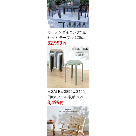
サイド 庭 テラス 黒 グレ
ー ラタン調 ガーデンフ
ァニチャー 西海岸 D160
0PDG D1600PCC
ガーデンダイニング5点
セット テーブル 120cm
32,999
幅 チェア 4脚 ラタン調
円
屋外 アウトドア バーベ
キュー キャンプ ガーデ
ン 庭 テラス ダークグレ
ー リビング ベランダ 椅
子 籐ラタン風 アジアン
おしゃれ T1612C01D4
≪SALE≫3899→3499
円!!スツール 収納 スペー
3,499
ス 軽い おしゃれ モダン
円
おしゃれなスツール バリ
家具 リビング 玄関 ダイ
ニングチェア 椅子 チェ
ア ベーシック 軽い シン
プル インテリア OAチェ
ア テレワーク S1830