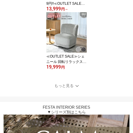
9円!!≪OUTLET SALE≫
13,999
テディ リラックスチェア
円
～
チェア ソファ もこもこ
チェア パーソナルチェア
ミニマルデザイン 1人掛
け 3色展開 ひとり暮らし
おしゃれ グレージュ オ
フホワイト EWD102
≪OUTLET SALE≫シェ
ニール 回転リラックスチ
19,999
ェア チェア ソファ パー
円
ソナルチェア 1人掛け 2
色展開 回転チェア 高級
感 サロン風チェア ひと
もっと見る
り暮らし 可愛い おしゃ
れ ベージュ グレー ミス
トグレー ダークグレー
スチール リラックス 韓
FESTA INTERIOR SERIES
国カフェ EWD101
▼シリーズ別はこちら