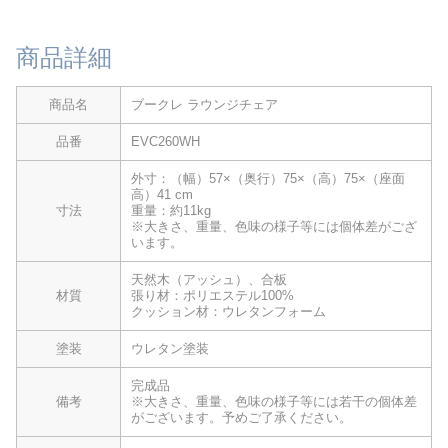
商品詳細
商品名
ブークレ ラウンジチェア
品番
EVC260WH
外寸：（幅）57×（奥行）75×（高）75×（座面
高）41 cm
寸法
重量：約11kg
※大きさ、重量、色味の様子等には個体差がござ
います。
天然木（アッシュ）、合板
材質
張り材：ポリエステル100%
クッション材：ウレタンフォーム
塗装
ウレタン塗装
完成品
備考
※大きさ、重量、色味の様子等には若干の個体差
がございます。予めご了承ください。