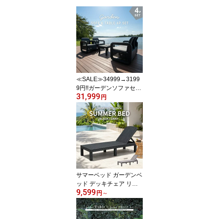
≪SALE≫34999→3199
9円!!ガーデンソファセッ
31,999
ト ガーデンリビング4点
円
セット ソファテーブルセ
ット ガーデンソファ ガ
ーデンテーブル 屋外 肘
掛け アウトドア ガーデ
ン 庭 テラス 水 撥水 ベラ
ンダ 籐ラタン風 アジア
ン L6020PDG
サマーベッド ガーデンベ
ッド デッキチェア リク
9,599
ライニング ガーデンチェ
円
～
ア デイベッド 屋外 1脚
アウトドア 持ち運び楽々
サンラウンジャー プール