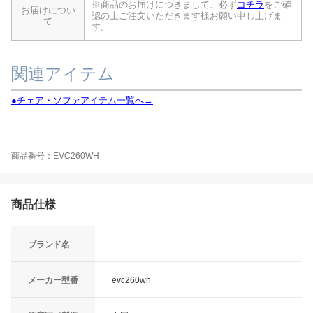
※商品のお届けにつきまして、必ず
コチラ
をご確
お届けについ
認の上ご注文いただきます様お願い申し上げま
て
す。
関連アイテム
●チェア・ソファアイテム一覧へ→
商品番号：EVC260WH
商品仕様
ブランド名
-
メーカー型番
evc260wh