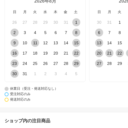
2026年8月
20
日
月
火
水
木
金
土
日
月
火
26
27
28
29
30
31
1
30
31
1
2
3
4
5
6
7
8
6
7
8
9
10
11
12
13
14
15
13
14
15
16
17
18
19
20
21
22
20
21
22
23
24
25
26
27
28
29
27
28
29
30
31
1
2
3
4
5
休業日（受注・発送対応なし）
受注対応のみ
発送対応のみ
ショップ内の注目商品