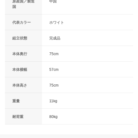
原産国／製造
中国
国
代表カラー
ホワイト
組立状態
完成品
本体奥行
75cm
本体横幅
57cm
本体高さ
75cm
重量
11kg
耐荷重
80kg