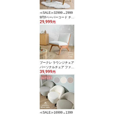
≪SALE≫32999→2999
9円!!ペーパーコード チー
29,999
ク無垢材 アーム付きロー
円
チェア 木製 椅子 チェア
リラックス フロアチェア
ラウンジチェア パーソナ
ルチェア イージーチェア
ビーチハウス 座椅子 ベ
ージュ ETC231RX
ブークレ ラウンジチェア
パーソナルチェア ファブ
39,999
リック 生地 ホワイト 白
円
オフ白 天然木 ブラウン
天然素材 もこもこ ふわ
ふわ ファッション イン
テリア シンプル 海外イ
ンテリア モダン おしゃ
れ ブークレチェア EVC2
60WH
≪SALE≫16999→1399