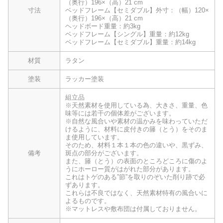
（奥行）196×（高）21 cm
寸法
ベッドフレーム【セミダブル】外寸：（幅）120×
（奥行）196×（高）21 cm
ヘッドボード重量：約3kg
ベッドフレーム【シングル】重量：約12kg
ベッドフレーム【セミダブル】重量：約14kg
材質
ラタン
塗装
ラッカー塗装
組立品
※天然素材を使用している為、大きさ、重量、色
味等には若干の個体差がございます。
※自然な風合いや素材の温かみを味わっていただ
けるように、材料に皮付きの籐（とう）をそのま
ま使用しています。
そのため、材料１本１本の色の違いや、黒ずみ、
備考
斑点の部分がございます。
また、籐（とう）の表面のところどころに傷のよ
うにホーロー質がはがれた部分があります。
これはトゲのある”節”を取りのぞいた削り跡で必
ずあります。
これらは不良ではなく、天然素材特有の風合いに
よるものです。
※マットレスや敷布団は付属しておりません。