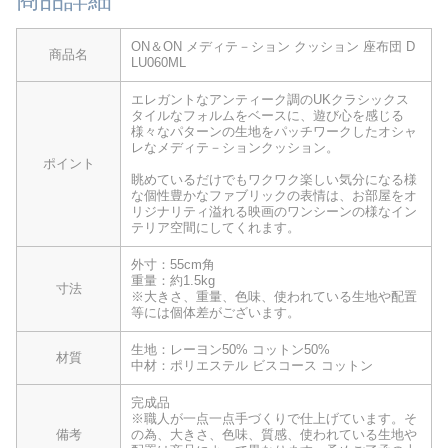
ON＆ON メディテ－ション クッション 座布団 D
商品名
LU060ML
エレガントなアンティーク調のUKクラシックス
タイルなフォルムをベースに、遊び心を感じる
様々なパターンの生地をパッチワークしたオシャ
レなメディテ－ションクッション。
ポイント
眺めているだけでもワクワク楽しい気分になる様
な個性豊かなファブリックの表情は、お部屋をオ
リジナリティ溢れる映画のワンシーンの様なイン
テリア空間にしてくれます。
外寸：55cm角
重量：約1.5kg
寸法
※大きさ、重量、色味、使われている生地や配置
等には個体差がございます。
生地：レーヨン50% コットン50%
材質
中材：ポリエステル ビスコース コットン
完成品
※職人が一点一点手づくりで仕上げています。そ
備考
の為、大きさ、色味、質感、使われている生地や