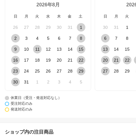
2026年8月
20
日
月
火
水
木
金
土
日
月
火
26
27
28
29
30
31
1
30
31
1
2
3
4
5
6
7
8
6
7
8
9
10
11
12
13
14
15
13
14
15
16
17
18
19
20
21
22
20
21
22
23
24
25
26
27
28
29
27
28
29
30
31
1
2
3
4
5
休業日（受注・発送対応なし）
受注対応のみ
発送対応のみ
ショップ内の注目商品