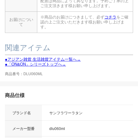
配置は商品によって異なります。予めご了承の上
ご注文頂きます様お願い申し上げます。
※商品のお届けにつきまして、必ず
コチラ
をご確
お届けについ
認の上ご注文いただきます様お願い申し上げま
て
す。
関連アイテム
●アジアン雑貨 生活雑貨アイテム一覧へ→
●「ON&ON」シリーズトップへ→
商品番号：DLU060ML
商品仕様
ブランド名
サンフラワーラタン
メーカー型番
dlu060ml