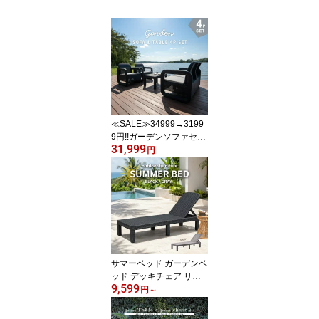
≪SALE≫34999→3199
9円!!ガーデンソファセッ
31,999
ト ガーデンリビング4点
円
セット ソファテーブルセ
ット ガーデンソファ ガ
ーデンテーブル 屋外 肘
掛け アウトドア ガーデ
ン 庭 テラス 水 撥水 ベラ
ンダ 籐ラタン風 アジア
ン L6020PDG
サマーベッド ガーデンベ
ッド デッキチェア リク
9,599
ライニング ガーデンチェ
円
～
ア デイベッド 屋外 1脚
アウトドア 持ち運び楽々