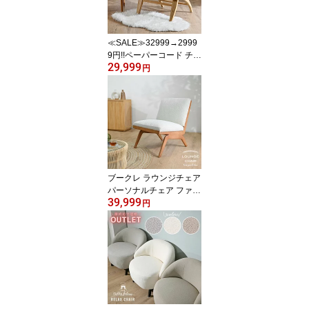
ア テレワーク S1830
≪SALE≫32999→2999
9円!!ペーパーコード チー
29,999
ク無垢材 アーム付きロー
円
チェア 木製 椅子 チェア
リラックス フロアチェア
ラウンジチェア パーソナ
ルチェア イージーチェア
ビーチハウス 座椅子 ベ
ージュ ETC231RX
ブークレ ラウンジチェア
パーソナルチェア ファブ
39,999
リック 生地 ホワイト 白
円
オフ白 天然木 ブラウン
天然素材 もこもこ ふわ
ふわ ファッション イン
テリア シンプル 海外イ
ンテリア モダン おしゃ
れ ブークレチェア EVC2
60WH