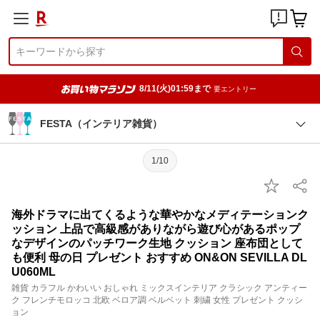
8/11(火)01:59まで
要エントリー
FESTA（インテリア雑貨）
1/10
海外ドラマに出てくるような華やかなメディテーションク
ッション 上品で高級感がありながら遊び心があるポップ
なデザインのパッチワーク生地 クッション 座布団として
も便利 母の日 プレゼント おすすめ ON&ON SEVILLA DL
U060ML
雑貨 カラフル かわいい おしゃれ ミックスインテリア クラシック アンティー
ク フレンチモロッコ 北欧 ベロア調 ベルベット 刺繍 女性 プレゼント クッシ
ョン