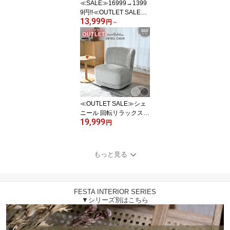
≪SALE≫16999→1399
9円!!≪OUTLET SALE≫
13,999
テディ リラックスチェア
円
～
チェア ソファ もこもこ
チェア パーソナルチェア
ミニマルデザイン 1人掛
け 3色展開 ひとり暮らし
おしゃれ グレージュ オ
フホワイト EWD102
≪OUTLET SALE≫シェ
ニール 回転リラックスチ
19,999
ェア チェア ソファ パー
円
ソナルチェア 1人掛け 2
色展開 回転チェア 高級
感 サロン風チェア ひと
もっと見る
り暮らし 可愛い おしゃ
れ ベージュ グレー ミス
トグレー ダークグレー
スチール リラックス 韓
FESTA INTERIOR SERIES
国カフェ EWD101
▼シリーズ別はこちら