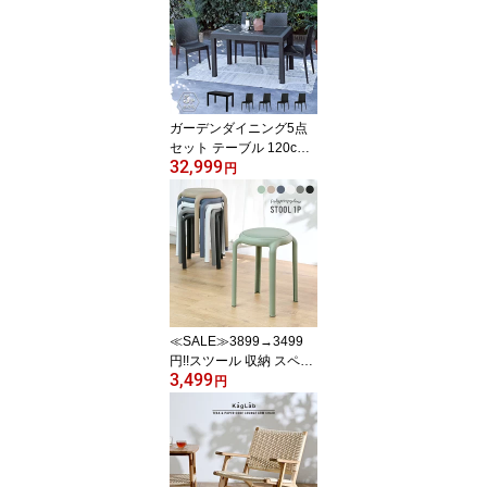
サンラウンジャー プール
サイド 庭 テラス 黒 グレ
ー ラタン調 ガーデンフ
ァニチャー 西海岸 D160
0PDG D1600PCC
ガーデンダイニング5点
セット テーブル 120cm
32,999
幅 チェア 4脚 ラタン調
円
屋外 アウトドア バーベ
キュー キャンプ ガーデ
ン 庭 テラス ダークグレ
ー リビング ベランダ 椅
子 籐ラタン風 アジアン
おしゃれ T1612C01D4
≪SALE≫3899→3499
円!!スツール 収納 スペー
3,499
ス 軽い おしゃれ モダン
円
おしゃれなスツール バリ
家具 リビング 玄関 ダイ
ニングチェア 椅子 チェ
ア ベーシック 軽い シン
プル インテリア OAチェ