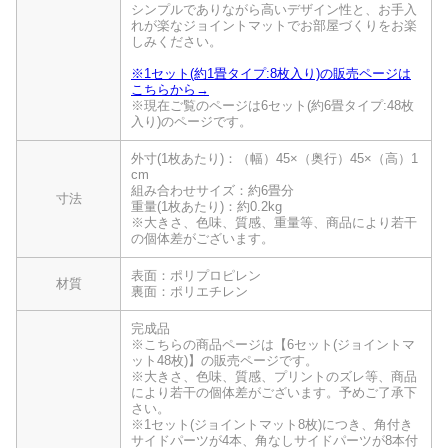
シンプルでありながら高いデザイン性と、お手入
れが楽なジョイントマットでお部屋づくりをお楽
しみください。
※1セット(約1畳タイプ:8枚入り)の販売ページは
こちらから→
※現在ご覧のページは6セット(約6畳タイプ:48枚
入り)のページです。
外寸(1枚あたり)：（幅）45×（奥行）45×（高）1
cm
組み合わせサイズ：約6畳分
寸法
重量(1枚あたり)：約0.2kg
※大きさ、色味、質感、重量等、商品により若干
の個体差がございます。
表面：ポリプロピレン
材質
裏面：ポリエチレン
完成品
※こちらの商品ページは【6セット(ジョイントマ
ット48枚)】の販売ページです。
※大きさ、色味、質感、プリントのズレ等、商品
により若干の個体差がございます。予めご了承下
さい。
※1セット(ジョイントマット8枚)につき、角付き
サイドパーツが4本、角なしサイドパーツが8本付