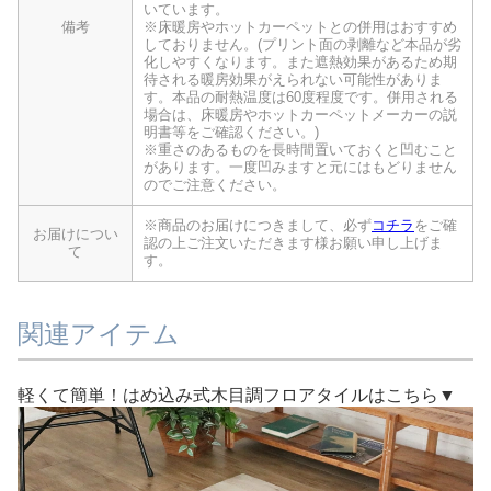
いています。
備考
※床暖房やホットカーペットとの併用はおすすめ
しておりません。(プリント面の剥離など本品が劣
化しやすくなります。また遮熱効果があるため期
待される暖房効果がえられない可能性がありま
す。本品の耐熱温度は60度程度です。併用される
場合は、床暖房やホットカーペットメーカーの説
明書等をご確認ください。)
※重さのあるものを長時間置いておくと凹むこと
があります。一度凹みますと元にはもどりません
のでご注意ください。
※商品のお届けにつきまして、必ず
コチラ
をご確
お届けについ
認の上ご注文いただきます様お願い申し上げま
て
す。
関連アイテム
軽くて簡単！はめ込み式木目調フロアタイルはこちら▼