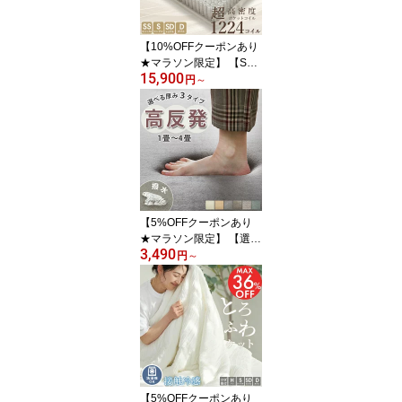
ル リビング ＜ モコ / 約1
畳 2畳 3畳＞
【10%OFFクーポンあり
★マラソン限定】 【SAL
15,900
E】マットレス ポケット
円
～
コイル 高密度 シングル
セミダブル ダブル レギ
ュラー 横向き寝 寝返り
横寝 腰痛 エッジサポー
ト 厚さ20cm スプリング
ポケットイルマットレス
ベッド 寝具 体圧分散
【5%OFFクーポンあり
★マラソン限定】 【選べ
3,490
る厚み】高反発 極厚 ラ
円
～
グ 防音 ラグマット はっ
水 カーペット へたりに
くい 厚手 滑り止め オー
ルシーズン ラグカーペッ
ト マット 絨毯 子供部屋
ペット 小さめ 大きめ 正
方形 長方形 北欧 オシャ
レ
【5%OFFクーポンあり