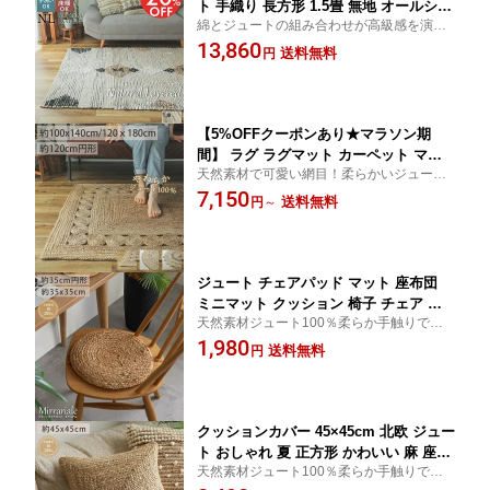
ト 手織り 長方形 1.5畳 無地 オールシー
綿とジュートの組み合わせが高級感を演出♪
ズン オルタナティブ ヴィンテージ風 モ
高級感が魅力のアジラルテイストのモロッ
13,860
ロッカン BOHO 民族風 アジア おしゃれ
送料無料
円
カンラグ 手織りで丈夫なインド製ラグ 夏ラ
＜ 麻混ラグマット ナチュラルレイヤー
グ 夏用ラグ
ド / 約140x200cm＞
【5%OFFクーポンあり★マラソン期
間】 ラグ ラグマット カーペット マッ
天然素材で可愛い網目！柔らかいジュート
ト 麻 麻100% ジュート 長方形 四角形
でナチュラルリゾート気分 丈夫でしっか
7,150
円形 丸い 丸 円 モロッコ ナチュラル モ
送料無料
円
～
りとした素材感で長持ち！西海岸スタイル
ロッカン ちいさめ 一人暮らし 北欧 ア
にもおすすめラグ 夏ラグ
ジアン アジア リゾート おしゃれ かわ
いい
ジュート チェアパッド マット 座布団
ミニマット クッション 椅子 チェア 丸
天然素材ジュート100％柔らか手触りで涼
い 丸 麻 夏用 夏 手編み オシャレ 北欧
し気リゾート気分
1,980
長方形 アジアン エスニック かわいい
送料無料
円
和室 ラウンド スクエア 四角形 丸形 ＜
ジュートチェアパッドミラリアル / 約35
cm 正方形 円形 ＞
クッションカバー 45×45cm 北欧 ジュー
ト おしゃれ 夏 正方形 かわいい 麻 座布
天然素材ジュート100％柔らか手触りで涼
団カバー 夏用 アジアン カバー 無地 ピ
し気リゾート気分