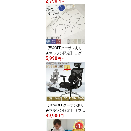
2,790
位 ラグ ラグマット はっ
円
～
水 洗える カーペット 低
反発 厚手 極厚 オールシ
ーズン ラグカーペット
絨毯 ペット 小さめ 大き
め 北欧 オシャレ リビン
グ 夏用 夏ラグ ふかふか
ホリデープラス1畳
【5%OFFクーポンあり
★マラソン限定】 ラグ
5,990
ラグマット カーペット
円
～
ベニワレン 洗える 北欧
韓国 おしゃれ オシャレ
オールシーズン モロッコ
モロッカン 絨毯 かわい
い シャギーラグ 正方形
長方形 ラグカーペット
小さめ 韓国風 白 夏用
【10%OFFクーポンあり
★マラソン限定】 オフィ
39,900
スチェア メッシュ デス
円
クチェア パソコンチェア
事務 椅子 ハイバック リ