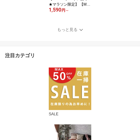
★マラソン限定】 【MA
1,590
X36%SALE】【とろける
円
～
肌触り】 接触冷感 ひん
やり ケット とろふわ 肌
掛け布団 夏用 洗える キ
もっと見る
ルトケット タオルケット
レーヨンケット 掛け布団
夏布団 かけ布団 クール
ケット 冷房対策 丸洗い
注目カテゴリ
SALE