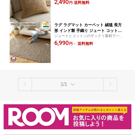
2,490
ロー＜ジュートクッションカバー サイ
送料無料
円
ラー /約45×45cm＞
ラグ ラグマット カーペット 絨毯 長方
形 インド製 手織り ジュート コットン
ジュートとコットンのザックリ素材で一年
綿 ウール 1.5畳 オールシーズン 北欧 モ
中快適。海外インテリア風のモダンなボー
6,990
ダン ボーダー 柄 ホットカーペット 床
送料無料
円
～
ダー柄インド製手織りラグ
暖房 対応 平織り 麻 オシャレ かわいい
北欧 ナチュラル ＜ラジャン / 1畳 1.5畳
＞
1/1