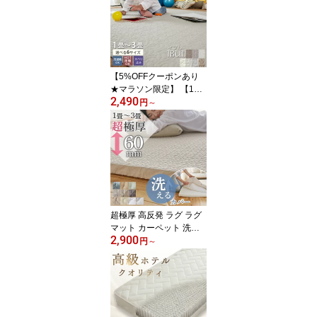
クライニング ヘッドレス
ト フットレスト アーム
レスト 肘付き オットマ
ン ブラック 人間工学 長
時間 疲れない 高級
【5%OFFクーポンあり
★マラソン限定】 【10%
2,490
OFFセット商品】楽天1
円
～
位 ラグマット ラグ キル
ト キルトラグ 洗える マ
ット イブル イブルラグ
イブルマット おしゃれ
コットン 北欧 オールシ
ーズン 綿 薄手 夏用 夏ラ
グ かわいい
超極厚 高反発 ラグ ラグ
マット カーペット 洗え
2,900
る 接触冷感 厚手 極厚 北
円
～
欧 おしゃれ 滑り止め付
き ふわふわ イブル 夏用
夏ラグ カバー取り外し
カバーリングラグ ウレタ
ン オールシーズン ラグ
カバー 防水 リバーシブ