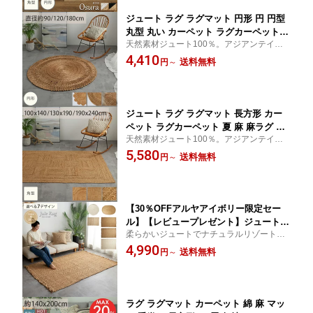
ジュート ラグ ラグマット 円形 円 円型
丸型 丸い カーペット ラグカーペット
天然素材ジュート100％。アジアンテイス
夏 麻 麻ラグ 手編み 天然素材 オシャレ
トでおしゃれな、ラウンド型のインド製ジ
4,410
北欧 長方形 麻100％ リネンリゾート ア
送料無料
円
～
ュートラグ ひんやり涼しい、通気性に優れ
ジアン エスニック オールシーズンリビ
た麻100%！西海岸風でリゾート感溢れる夏
ング ＜ジュートラグ ティヒト ラドーナ
ラグ
オルオ / ＞
ジュート ラグ ラグマット 長方形 カー
ペット ラグカーペット 夏 麻 麻ラグ 手
天然素材ジュート100％。アジアンテイス
編み 天然素材 オシャレ 北欧 麻100％ リ
トでおしゃれな、ラウンド型のインド製ジ
5,580
ネンリゾート アジアン エスニック オー
送料無料
円
～
ュートラグ ひんやり涼しい、通気性に優れ
ルシーズン ＜ジュートラグ リブニック
た麻100%！西海岸風でリゾート感溢れる夏
トル/ 1畳 1.5畳 3畳＞
ラグ
【30％OFFアルヤアイボリー限定セー
ル】【レビュープレゼント】ジュート
柔らかいジュートでナチュラルリゾート気
ラグ ラグマット 長方形 円形 楕円 カー
分のラグ
4,990
ペット ラグカーペット 夏 麻 麻ラグ 手
送料無料
円
～
編み 天然素材 オシャレ 北欧 麻100％ リ
ネン ＜ジュートラグ アシュカ アルヤ
ユニカ プリシャ / 1畳 ＞
ラグ ラグマット カーペット 綿 麻 マッ