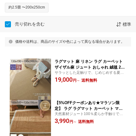
約2.5畳 〜200x250cm
売り切れを含む
標準
価格や送料は、商品のサイズや色によって異なる場合があります。
ラグマット 麻 リネン ラグ カーペット
ザイザル麻 ジュート おしゃれ 絨毯 2畳
サラッとした足触りで、じめじめする夏も
リビング 正方形 夏用 アジアン 和モダ
快適！憧れの西海岸やエスニックな海外イ
19,000
ン インテリア 滑り止め付き オールシー
送料無料
円
～
ンテリア サイザル麻 麻のナチュラルな素材
ズン 夏ラグ 夏用ラグ 夏＜サイザル麻ラ
感！
グ レオニ メリナ/ 約1畳 3畳＞
【5%OFFクーポンあり★マラソン限
定】 ラグ ラグマット カーペット マッ
天然素材ジュート100％柔らか手触りで涼
ト 長方形 円形 丸い 丸 麻 天然素材 手編
し気ナチュラルリゾート気分 丈夫でしっか
3,990
み 麻ラグ 麻100％ リネン オシャレ 北欧
送料無料
円
～
りとした素材感で長持ち！西海岸スタイル
リゾート アジアン エスニック オールシ
にもおすすめ麻ラグ ジュート ジュートラ
ーズン ジュート 1畳 1.5畳 夏ラグ
グ