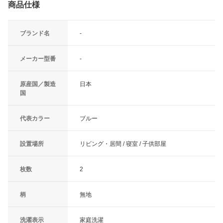
商品仕様
ブランド名
-
メーカー型番
-
原産国／製造
日本
国
代表カラー
ブルー
設置場所
リビング・居間 / 寝室 / 子供部屋
枚数
2
柄
無地
洗濯表示
家庭洗濯