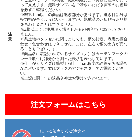
って見えます。無料サンプルをご請求いただき実際のお色味
を必ずご確認ください。
※幅101cm以上の商品は継ぎ部分があります。継ぎ目部分は
極力柄が合うようにいたしますが、既成品のためぴったり柄
を合わせることはできません。
※2枚以上でご使用頂く場合も左右の柄合わせは行っており
注
ません。
意
※共生地のタッセルに関しましても、柄の指定、表裏の柄合
わせ・色合わせはできません。また、左右で柄の出方が異な
ることもございます。
※商品名に表記されているサイズ（丈）はカーテンフックの
レール取付け部分から測った長さを表記しています。
※仕上がりサイズは縫製工程上、1cm程度の誤差がある場合
がございます。丈はフックのアジャスターでご調節くださ
い。
※上記に関しての返品交換はお受けできかねます。
注文フォームはこちら