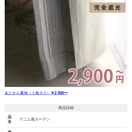
あとから裏地（１枚入り）
￥2,900〜
商品詳細
品
デニム風カーテン
名