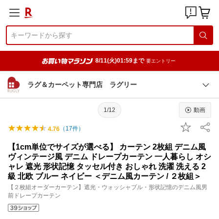
8/11(火)01:59まで
要エントリー
ラグ＆カーペット専門店 ラグリー
1/12
動画
（
17
件）
4.76
【1cm単位でサイズが選べる】 カーテン 2枚組 デニム風
ヴィンテージ風 デニム ドレープカーテン 一人暮らし オシ
ャレ 遮光 形状記憶 タッセル付き おしゃれ 洗濯 洗える 2
級 北欧 ブルー ネイビー ＜デニム風カーテン / ２枚組＞
【２枚組オーダーカーテン】遮光・ウォッシャブル・形状記憶のデニム風男
前ドレープカーテン