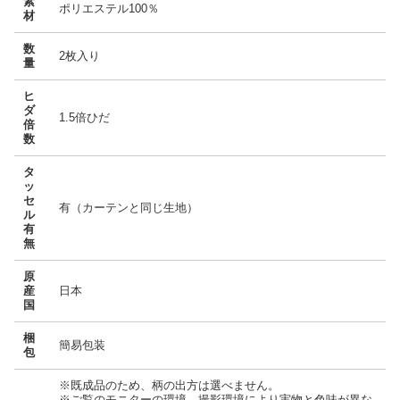
素
ポリエステル100％
材
数
2枚入り
量
ヒ
ダ
1.5倍ひだ
倍
数
タ
ッ
セ
有（カーテンと同じ生地）
ル
有
無
原
産
日本
国
梱
簡易包装
包
※既成品のため、柄の出方は選べません。
※ご覧のモニターの環境、撮影環境により実物と色味が異な