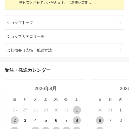
季休業とさせていただきます。【夏季休業
期
ショップトップ
ショップカテゴリ一覧
会社概要（支払・配送方法）
受注・発送カレンダー
2026年8月
20
日
月
火
水
木
金
土
日
月
火
26
27
28
29
30
31
1
30
31
1
2
3
4
5
6
7
8
6
7
8