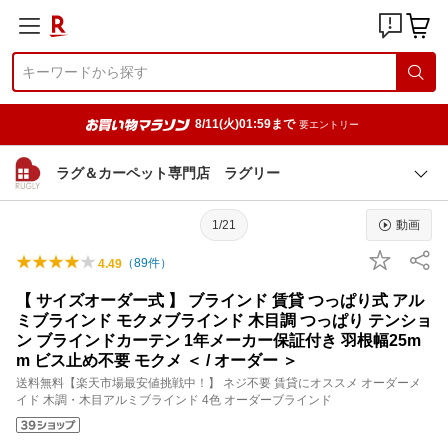
8/11(火)01:59まで
要エントリー
ラグ＆カーペット専門店 ラグリー
1/21
動画
（
89
件）
4.49
【 サイズオーダー式 】 ブラインド 賃貸 つっぱり式 アル
ミブラインド モクメブラインド 木目調 つっぱり テンショ
ン ブラインドカーテン 1年メーカー保証付き 羽根幅25m
m ビス止め不要 モクメ ＜ / オーダー ＞
送料無料【楽天市場最安値挑戦中！】 ネジ不要 賃貸にオススメ オーダーメ
イド 木調・木目アルミブラインド 4色 オーダーブラインド