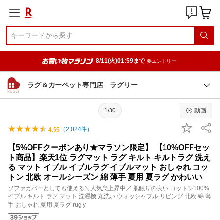
8/11(火)01:59まで
要エントリー
ラグ＆カーペット専門店 ラグリー
1/30
動画
（
2,024
件）
4.55
【5%OFFクーポンあり★マラソン限定】 【10%OFFセッ
ト商品】楽天1位 ラグマット ラグ キルト キルトラグ 洗え
る マット イブル イブルラグ イブルマット おしゃれ コッ
トン 北欧 オールシーズン 綿 薄手 夏用 夏ラグ かわいい
ソファカバーとしても使える＼人気急上昇中／ 肌触りの良い コットン100%
イブル キルト ラグ マット 洗濯機 丸洗い ウォッシャブル リビング 北欧 綿 薄
手 おしゃれ 夏用 夏ラグ rugly