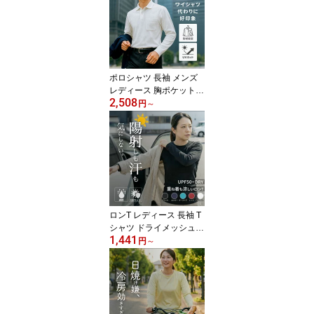
ャツ 大きいサイズ イン
ナー クルーネック レイ
ヤード 重ね着 部屋着 ル
ームウェア 作業着 仕事
着 チーム ダンス 衣装 春
秋 冬 白 黒 ネイビー 001
ポロシャツ 長袖 メンズ
49
レディース 胸ポケット付
2,508
き 鹿の子 形状安定 UVカ
円
～
ット 綿混 厚手 吸汗速乾
無地 SS〜5L ビジネス 仕
事着 作業着 事務服 介護
飲食店 ユニフォーム 制
服 ゴルフ テニス スポー
ツウェア ビズポロ 通学
白 黒 ネイビー 大きいサ
イズ 父の日 ギフト 0016
ロンT レディース 長袖 T
9
シャツ ドライメッシュ
1,441
薄手 吸水速乾 UVカット
円
～
紫外線対策 日焼け防止
夏 涼しい スポーツウェ
ア アンダーシャツ アン
ダーウェア ジム ヨガ フ
ィットネス ランニング