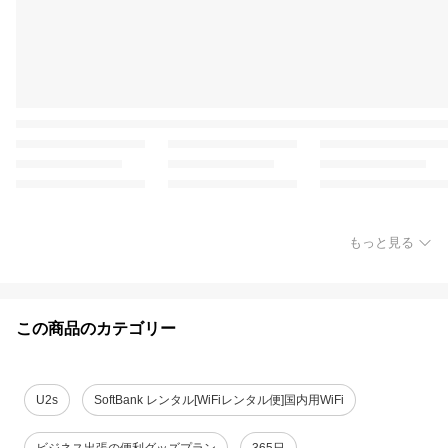
もっと見る
この商品のカテゴリー
U2s
SoftBank レンタル[WiFiレンタル便]国内用WiFi
ビジネス出張の便利グッズプラン
365日