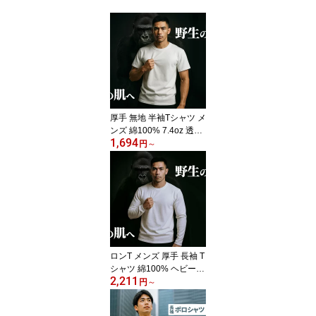
厚手 無地 半袖Tシャツ メ
ンズ 綿100% 7.4oz 透け
1,694
ない 丈夫 シンプル オー
円
～
バーサイズ 大きいサイズ
S〜3XL 白 黒 ネイビー
ビジネスインナー スポー
ツウェア ウォーキング
夏用 部屋干し対応 ダブ
ルステッチ 首リブ 父の
日 ギフト 1枚・3枚・5枚
セット 男性 tシャツ 0014
ロンT メンズ 厚手 長袖 T
8
シャツ 綿100% ヘビーウ
2,211
ェイト 透けない 首 ヨレ
円
～
ない 丈夫 無地 シンプル
長袖Tシャツ ロングTシ