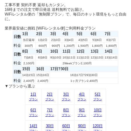
工事不要 契約不要 返却もカンタン。
16時までの注文で即日発送 送料無料でお届け。
WiFiレンタル便の「無制限プラン」で、毎日のネット環境をもっと自由
に。
業界最安値に挑戦 [WiFiレンタル便]ご利用料金プラン
1日
2日
3日
4日
5日
6日
7日
日数
当日返却
1泊2日
2泊3日
3泊4日
4泊5日
5泊6日
6泊7日
料金
300円
600円
900円
1,200円
1,500円
1,800円
1,800円
8日
9日
10日
11日
12日
13日
14日
日数
7泊8日
8泊9日
9泊10日
10泊11日
11泊12日
12泊13日
13泊14日
料金
2,100円
2Weekプラン2,100円
15日
16日
17日?30日
日数
14泊15日
15泊16日
16泊17日?29泊30日
料金
2,400円
2,400円
1ヶ月プラン2,400円
▼プランから選ぶ
1日
2日
3日
4日
5日
プラン
プラン
プラン
プラン
プラン
6日
7日
8日
9日
10日
プラン
プラン
プラン
プラン
プラン
14日
30日
60日
90日
120日
プラン
プラン
プラン
プラン
プラン