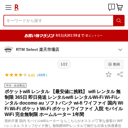
8/11(火)01:59まで
要エントリー
RTM Select 楽天市場店
1/22
動画
（
49
件）
4.43
ポケットwifi レンタル 【最安値に挑戦】 wifi レンタル 無
制限 365日 即日発送 レンタルwifi レンタルWi-Fi Wi-Fiレ
ンタル docomo au ソフトバンク wi-fi ワイファイ 国内 Wi
Fi Wi-Fi ポケットWi-Fi ポケットワイファイ 入院 モバイル
WiFi 完全無制限 ホームルーター 1年間
契約不要 国内 モバイルwifiルーター ならこちらがオススメ!丁寧な接客の WiF
i レンタル スタッフがイチ推し 無制限WiFiレンタルで旅行も出張も快適通信