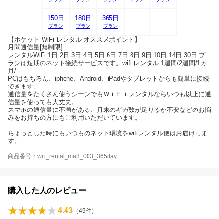
150日
180日
365日
プラン
プラン
プラン
【ポケット WiFi レンタル オススメポイント】
月間通信量[無制限]
レンタルWiFi 1日 2日 3日 4日 5日 6日 7日 8日 9日 10日 14日 30日 プ
ランは短期のネット接続サービスです。wifi レンタル 1週間/2週間/1ヵ
月/
PCはもちろん、iphone、Android、iPadやタブレットからも簡単に接続
できます。
通信量をたくさん使うシーンでもＷｉＦｉレンタルならいつも以上に通
信量を使っても大丈夫。
スマホの通信量に不満がある、月末のギガ数が足りるか不安などのお悩
みをお持ちの方にもご利用いただいています。
ちょっとした時にもいつものネット環境をwifiレンタル便はお届けしま
す。
商品番号：wifi_rental_ma3_003_365day
購入した人のレビュー
4.43
（
49
件）