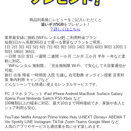
商品到着後にレビューをご記入いただくと
追いギガ5GB
をプレゼント！
? 詳しくはこちら
業界最安値に挑戦 [WiFiレンタル便] ご利用料金プラン
短期1日から長期365日まで選べる豊富なプランをご用意。
1日 2日 3日 4日 5日 6日 7日 8日 9日 10日 14日 30日 60日 90日 120日 1
50日 180日 365日、
一日間 当日 翌日 一週間 二週間 一か月 二か月 三か月 半年 一年など柔
軟に対応。
「WiFiレンタル 無制限」「完全無制限 Wi-Fi」で安心して大容量通信が
可能。
旅行 出張 帰省 一時帰国 入院 引越し 在宅勤務 オンライン授業 災害対
策 車内利用 キャンプなど
どんなシーンでも快適に使えるレンタルサービスです。
PC スマホ タブレット iPad iPhone Android MacBook Surface Galaxy
Xperia Pixel Nintendo Switch PS5 Xbox など、
100種類以上の端末に対応。最大10台まで同時接続でき、家族や友人と
シェア利用も安心。
YouTube Netflix Amazon Prime Video Hulu U-NEXT Disney+ ABEMA T
Ver Spotify LINE Instagram TikTok Zoom Teams Google Meet など、
人気のアプリやサービスも通信量を気にせず楽しめます。