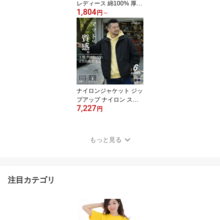
レディース 綿100% 厚手
1,804
透けない 長袖 Tシャツ
円
～
【重ね着の神アイテム】
無地 5.6オンス コットン
カットソー インナー ク
ルーネック リブなし レ
イヤード 白T トップス ゆ
ったり 締めつけない 大
きいサイズ 白 黒 グレー
春 秋 冬 5010
ナイロンジャケット ジッ
プアップ ナイロン スタ
7,227
ンドジャケット トレーニ
円
ング ジャケット メンズ
薄手 動きやすい スポー
ツウェア ルームウェア
もっと見る
部活 介護 部屋着 ウォー
キングウェア パジャマ
ジム スポーツウエア 軽
量 メンズジャージ 黒 紺
注目カテゴリ
グレー 7220