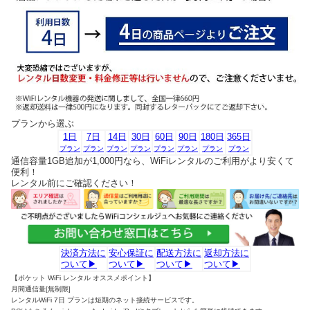
プランから選ぶ
1日
7日
14日
30日
60日
90日
180日
365日
プラン
プラン
プラン
プラン
プラン
プラン
プラン
プラン
通信容量1GB追加が1,000円なら、WiFiレンタルのご利用がより安くて
便利！
レンタル前にご確認ください！
決済方法に
安心保証に
配送方法に
返却方法に
ついて
▶
ついて
▶
ついて
▶
ついて
▶
【ポケット WiFi レンタル オススメポイント】
月間通信量[無制限]
レンタルWiFi 7日 プランは短期のネット接続サービスです。