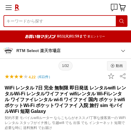
8/11(火)01:59まで
要エントリー
RTM Select 楽天市場店
1/32
動画
（
611
件）
4.22
WiFi レンタル 7日 完全 無制限 即日発送 レンタルwifi レン
タルWi-Fi レンタルワイファイ wifiレンタル Wi-Fiレンタ
ル ワイファイレンタル wi-fi ワイファイ 国内 ポケットwifi
ポケットWi-Fi ポケットワイファイ 入院 旅行 sim モバイ
ルWiFi 短期 Galaxy
契約不要 モバイルwifiルーター ならこちらがオススメ!丁寧な接客第一の WiFi
レンタル スタッフがイチ推し 引越wifi でも 出張 でも インターネット 短期で
必要な時に 送料無料 でお届け