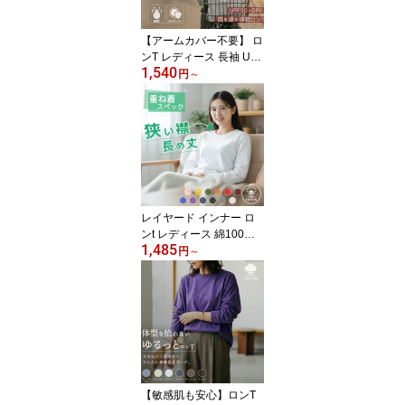
ラッシュガード 肌着 無
地 大きいサイズ 白 黒 紺
【アームカバー不要】 ロ
00352
ンT レディース 長袖 UV
1,540
カット 吸汗速乾 【袖が
円
～
落ちないリブ】 薄手 涼
しい Tシャツ ドライ メッ
シュ クルーネック 紫外
線対策 日焼け防止 運転
ガーデニング 農作業 ウ
ォーキング スポーツ 仕
事着 インナー 大きいサ
イズ 白 黒 00304
レイヤード インナー ロ
ンt レディース 綿100%
1,485
丈長め 重ね着 チラ見せ
円
～
長袖tシャツ 白 黒 無地 シ
ンプル 襟ぐり狭め クル
ーネック 丸首 カットソ
ー トップス 大きめ 大き
いサイズ 暖かい ロングt
シャツ ロンティー 春秋
冬 ろんt スウェットイン
ナー ニットインナー 001
【敏感肌も安心】ロンT
02