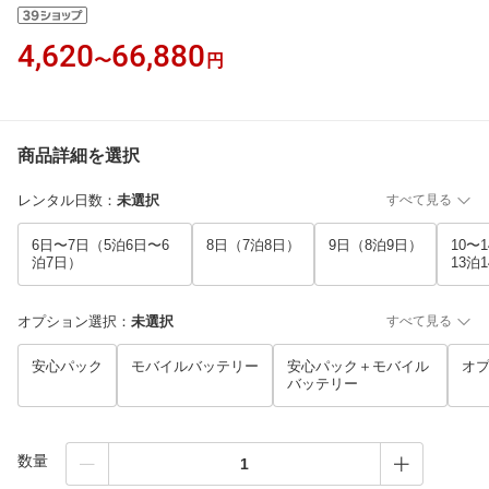
4,620
66,880
〜
円
商品詳細を選択
レンタル日数
：
未選択
すべて見る
6日〜7日（5泊6日〜6
8日（7泊8日）
9日（8泊9日）
10〜
泊7日）
13泊
オプション選択
：
未選択
すべて見る
安心パック
モバイルバッテリー
安心パック＋モバイル
オ
バッテリー
数量