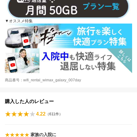
▼オススメ特集
商品番号：wifi_rental_wimax_galaxy_007day
購入した人のレビュー
4.22
（
611
件）
家族の入院に