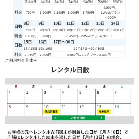
当日返却
1泊2日
2泊3日
3泊4日
4泊5日
5泊6日
6泊7日
4,500円→
料金
750円
1,500円
2,250円
3,000円
3,750円
1Weekプラン
4,200円
8日
9日
10日
11日
12日
13日
14日
日数
7泊8日
8泊9日
9泊10日
10泊11日
11泊12日
12泊13日
13泊14日
料金
4,950円
5,700円
6,450円→2Weekプラン6,300円
15日
16日
17日〜30日
日数
14泊15日
15泊16日
16泊17日〜29泊30日
料金
7,050円
7,800円
8,550円→1ヶ月プラン8,400円
ご利用料金具体例