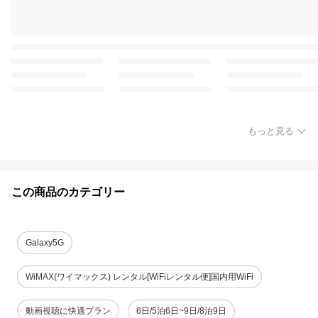
もっと見る
この商品のカテゴリー
Galaxy5G
WiMAX(ワイマックス) レンタル[WiFiレンタル便]国内用WiFi
動画視聴に快適プラン
6日/5泊6日~9日/8泊9日