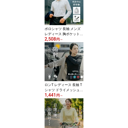
ナー クルーネック レイ
ヤード 重ね着 部屋着 ル
ームウェア 作業着 仕事
着 チーム ダンス 衣装 春
秋 冬 白 黒 ネイビー 001
ポロシャツ 長袖 メンズ
49
レディース 胸ポケット付
2,508
き 鹿の子 形状安定 UVカ
円
～
ット 綿混 厚手 吸汗速乾
無地 SS〜5L ビジネス 仕
事着 作業着 事務服 介護
飲食店 ユニフォーム 制
服 ゴルフ テニス スポー
ツウェア ビズポロ 通学
白 黒 ネイビー 大きいサ
イズ 父の日 ギフト 0016
ロンT レディース 長袖 T
9
シャツ ドライメッシュ
1,441
薄手 吸水速乾 UVカット
円
～
紫外線対策 日焼け防止
夏 涼しい スポーツウェ
ア アンダーシャツ アン
ダーウェア ジム ヨガ フ
ィットネス ランニング
ウォーキング インナー