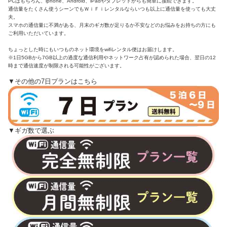
PCはもちろん、iphone、Android、iPadやタブレットからも簡単に接続できます。
通信量をたくさん使うシーンでもＷｉＦｉレンタルならいつも以上に通信量を使っても大丈
夫。
スマホの通信量に不満がある、月末のギガ数が足りるか不安などのお悩みをお持ちの方にも
ご利用いただいています。
ちょっとした時にもいつものネット環境をwifiレンタル便はお届けします。
※1日5GBから7GB以上の過度な通信利用やネットワーク占有が認められた場合、翌日の12
時まで通信速度が制限される可能性がございます。
▼その他の7日プランはこちら
▼ギガ数で選ぶ