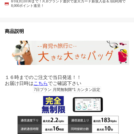
8/10(月)10:00まで！JCBブランド選択で楽天カード新規入会＆3回利用で
8,000ポイント進呈！
商品説明
１６時までのご注文で当日発送！！
お届け日時は
こちら
でご確認下さい
7日プラン
月間無制限*1
カンタン設定