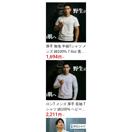
厚手 無地 半袖Tシャツ メ
ンズ 綿100% 7.4oz 透け
1,694
ない 丈夫 シンプル オー
円
～
バーサイズ 大きいサイズ
S〜3XL 白 黒 ネイビー
ビジネスインナー スポー
ツウェア ウォーキング
夏用 部屋干し対応 ダブ
ルステッチ 首リブ 父の
日 ギフト 1枚・3枚・5枚
セット 男性 tシャツ 0014
ロンT メンズ 厚手 長袖 T
8
シャツ 綿100% ヘビーウ
2,211
ェイト 透けない 首 ヨレ
円
～
ない 丈夫 無地 シンプル
長袖Tシャツ ロングTシ
ャツ 大きいサイズ イン