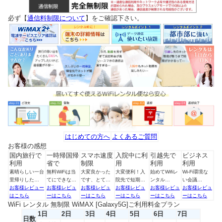
必ず【
通信料制限について
】をご確認下さい。
はじめての方へ
よくあるご質問
お客様の感想
国内旅行で
一時帰国帰
スマホ速度
入院中に利
引越先で
ビジネス
利用
省で
制限
用
利用
利用
素晴らしい一台
無料WiFiは当
大変良かった
大変便利！入
始めてWifiレ
Wi-Fi環境な
里帰りした…
てにできな…
です、とて…
院先で短期…
ンタル…
い会議…
お客様レビュー
お客様レビュ
お客様レビュ
お客様レビュ
お客様レビュ
お客様レビュ
はこちら
ーはこちら
ーはこちら
ーはこちら
ーはこちら
ーはこちら
WiFi レンタル 無制限 WiMAX [Galaxy5G]ご利用料金プラン
1日
2日
3日
4日
5日
6日
7日
日数