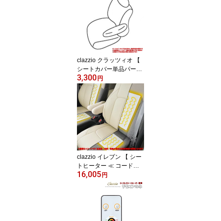
clazzio クラッツィオ 【
シートカバー単品パーツ
3,300
】≪ シートカバータイプ
円
& 部位 によって価格は変
わります ≫≪ 最終価格
と送料:商談で変動 ≫≪
納期 受注生産1週間前後
≫【 お買い上げ後 弊社
営業時間内に ご登録のメ
ールアドレス宛に価格等
のご商談をさしあげます
clazzio イレブン 【 シー
】
トヒーター ≪ コードレ
16,005
スリモコンタイプ ≫】≪
円
2席分4シート入り 【 1列
目専用 】≪ シートカバ
ー装着車専用シートヒー
ター ≫ 省電力LED採用
コントローラー付 12V車