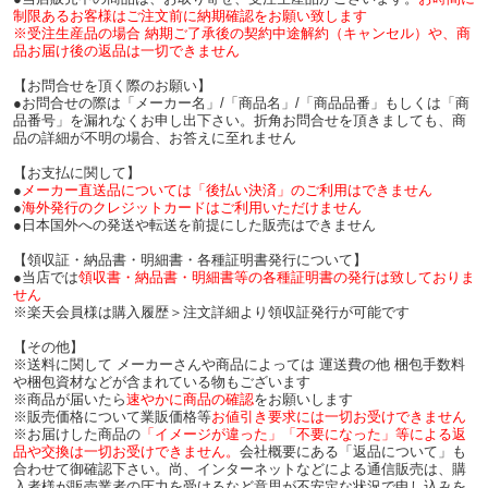
制限あるお客様はご注文前に納期確認をお願い致します
※受注生産品の場合 納期ご了承後の契約中途解約（キャンセル）や、商
品お届け後の返品は一切できません
【お問合せを頂く際のお願い】
●お問合せの際は「メーカー名」/「商品名」/「商品品番」もしくは「商
品番号」を漏れなくお申し出下さい。折角お問合せを頂きましても、商
品の詳細が不明の場合、お答えに至れません
【お支払に関して】
●
メーカー直送品については「後払い決済」のご利用はできません
●
海外発行のクレジットカードはご利用いただけません
●日本国外への発送や転送を前提にした販売はできません
【領収証・納品書・明細書・各種証明書発行について】
●当店では
領収書・納品書・明細書等の各種証明書の発行は致しておりま
せん
※楽天会員様は購入履歴＞注文詳細より領収証発行が可能です
【その他】
※送料に関して メーカーさんや商品によっては 運送費の他 梱包手数料
や梱包資材などが含まれている物もございます
※商品が届いたら
速やかに商品の確認
をお願いします
※販売価格について業販価格等
お値引き要求には一切お受けできません
※お届けした商品の
「イメージが違った」「不要になった」等による返
品や交換は一切お受けできません。
会社概要にある「返品について」も
合わせて御確認下さい。尚、インターネットなどによる通信販売は、購
入者様が販売業者の圧力を受けるなど意思が不安定な状況で申し込みを