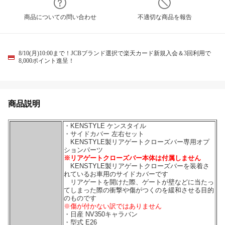
商品についての問い合わせ
不適切な商品を報告
8/10(月)10:00まで！JCBブランド選択で楽天カード新規入会＆3回利用で
8,000ポイント進呈！
商品説明
・KENSTYLE ケンスタイル
・サイドカバー 左右セット
KENSTYLE製リアゲートクローズバー専用オプ
ションパーツ
※リアゲートクローズバー本体は付属しません
KENSTYLE製リアゲートクローズバーを装着さ
れているお車用のサイドカバーです
リアゲートを開けた際、ゲートが壁などに当たっ
てしまった際の衝撃や傷がつくのを緩和させる目的
のものです
※傷が付かない訳ではありません
・日産 NV350キャラバン
・型式 E26