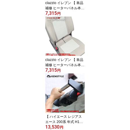
clazzio イレブン 【 単品
補修 ヒーターパネル本体
7,315
≪ 左側用のみ2枚 ≫≪ ク
円
ラッツィオ製コードレス
シートヒーター専用 ≫】
≪ Clazzioさんのコード
レスシートヒーターをご
愛用の方で ヒーターパネ
ルの調子が悪い等の場合
に ≫※シガープラグ/リ
モコンは別売※
clazzio イレブン 【 単品
補修 ヒーターパネル本体
7,315
≪ 右側用のみ2枚 ≫≪ ク
円
ラッツィオ製コードレス
シートヒーター専用 ≫】
≪ Clazzioさんのコード
レスシートヒーターをご
愛用の方で ヒーターパネ
ルの調子が悪い等の場合
に ≫※シガープラグ/リ
モコンは別売※
【 ハイエース レジアス
エース 200系 年式 H16/8
13,530
- 現行車OK 】 KENSTYL
円