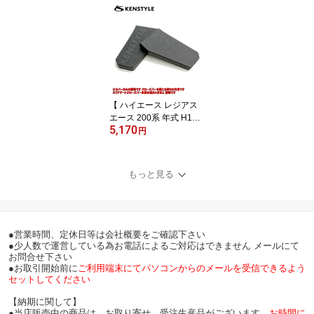
E ケンスタイル 【 リア
ゲートクローズバー ≪
サイドカバーセット仕様
≫】≪ バー:ステンレス
製 本体:スチール製カチ
オン塗装仕上げ ≫ ※ワ
ゴン車不可 ※リアバンパ
ーステップ（窪み）無不
【 ハイエース レジアス
可
エース 200系 年式 H16/8
5,170
- 】 KENSTYLE ケンスタ
円
イル 【 サイドカバー 左
右計2枚セット ≪ リアゲ
ートクローズバー専用オ
もっと見る
プションパーツ ≫】≪
ポリウレタン樹脂製 艶消
しブラック塗装仕上げ ロ
ゴ入 ≫※リアゲートクロ
ーズバー本体は別売
●営業時間、定休日等は会社概要をご確認下さい
●少人数で運営している為お電話によるご対応はできません メールにて
お問合せ下さい
●お取引開始前に
ご利用端末にてパソコンからのメールを受信できるよう
セットしてください
【納期に関して】
●当店販売中の商品は、お取り寄せ、受注生産品がございます。
お時間に