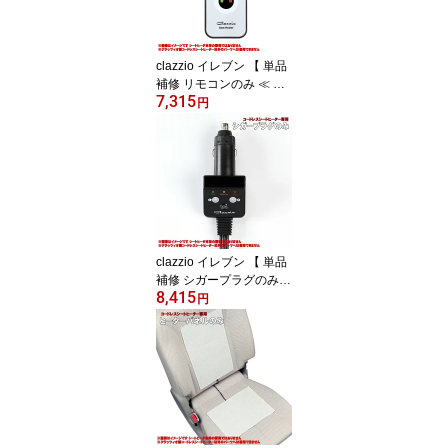
専用 ≫≪ 運転席と助手
席 別々にコントロール可
能 ≫
clazzio イレブン 【 単品
補修 リモコンのみ ≪ ク
7,315
ラッツィオ製コードレス
円
シートヒーター専用 ≫】
≪ 12V車専用 ≫≪ テス
ト用電池付 Clazzioさん
のコードレスシートヒー
ターをご愛用の方で リモ
コンを紛失してしまった
場合にどうぞ ≫※ヒータ
ー本体/配線は別売※
clazzio イレブン 【 単品
補修 シガープラグのみ
8,415
≪ クラッツィオ製コード
円
レスシートヒーター専用
≫】≪ 12V車専用 ≫≪ C
lazzioさんのコードレス
シートヒーターをご愛用
の方で シガープラグの調
子が悪い等の場合にどう
ぞ ≫※ヒーター本体/リ
モコンは別売※