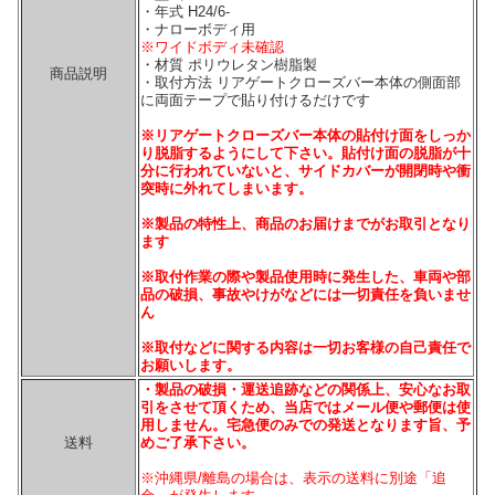
・年式 H24/6-
・ナローボディ用
※ワイドボディ未確認
・材質 ポリウレタン樹脂製
商品説明
・取付方法 リアゲートクローズバー本体の側面部
に両面テープで貼り付けるだけです
※リアゲートクローズバー本体の貼付け面をしっか
り脱脂するようにして下さい。貼付け面の脱脂が十
分に行われていないと、サイドカバーが開閉時や衝
突時に外れてしまいます。
※製品の特性上、商品のお届けまでがお取引となり
ます
※取付作業の際や製品使用時に発生した、車両や部
品の破損、事故やけがなどには一切責任を負いませ
ん
※取付などに関する内容は一切お客様の自己責任で
お願いします。
・製品の破損・運送追跡などの関係上、安心なお取
引をさせて頂くため、当店ではメール便や郵便は使
用しません。宅急便のみでの発送となります旨、予
送料
めご了承下さい。
※沖縄県/離島の場合は、表示の送料に別途「追