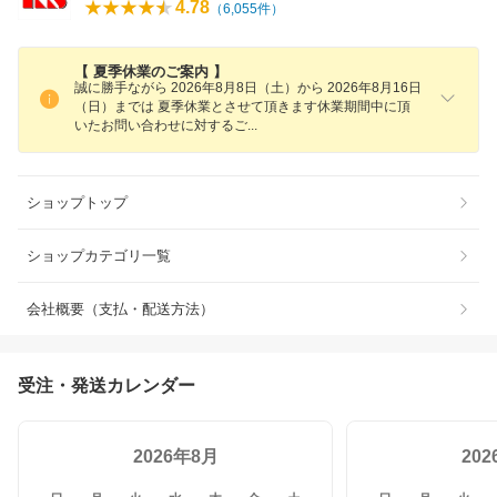
4.78
（
6,055
件）
【 夏季休業のご案内 】
誠に勝手ながら 2026年8月8日（土）から 2026年8月16日
（日）までは 夏季休業とさせて頂きます休業期間中に頂
いたお問い合わせに対する
ご
ショップトップ
ショップカテゴリ一覧
会社概要（支払・配送方法）
受注・発送カレンダー
2026年8月
20