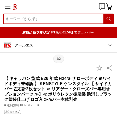
8/11(火)01:59まで
要エントリー
アールエス
1/2
【 キャラバン 型式 E26 年式 H24/6- ナローボディ ※ワイ
ドボディ未確認 】 KENSTYLE ケンスタイル 【 サイドカ
バー 左右計2枚セット ≪ リアゲートクローズバー専用オ
プションパーツ ≫】≪ ポリウレタン樹脂製 艶消しブラッ
ク塗装仕上げ ロゴ入 ≫※バー本体別売
■ 送料無料 KENSTYLE ■