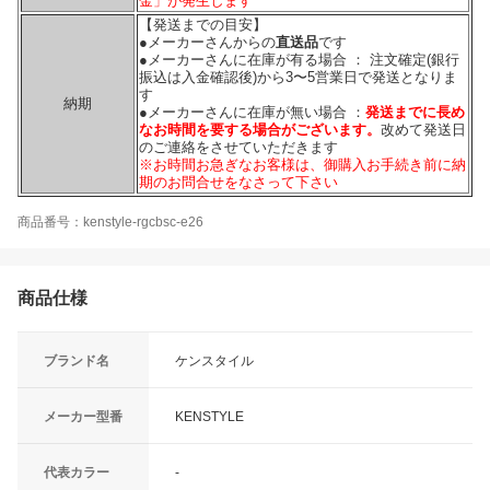
金」が発生します
【発送までの目安】
●メーカーさんからの
直送品
です
●メーカーさんに在庫が有る場合 ： 注文確定(銀行
振込は入金確認後)から3〜5営業日で発送となりま
す
納期
●メーカーさんに在庫が無い場合 ：
発送までに長め
なお時間を要する場合がございます。
改めて発送日
のご連絡をさせていただきます
※お時間お急ぎなお客様は、御購入お手続き前に納
期のお問合せをなさって下さい
商品番号：kenstyle-rgcbsc-e26
商品仕様
ブランド名
ケンスタイル
メーカー型番
KENSTYLE
代表カラー
-