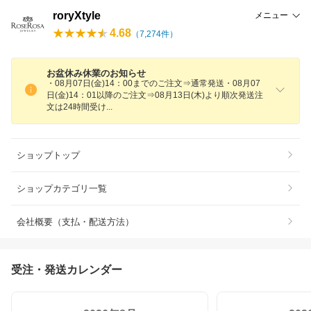
roryXtyle
メニュー
4.68
（
7,274
件）
お盆休み休業のお知らせ
・08月07日(金)14：00までのご注文⇒通常発送・08月07
日(金)14：01以降のご注文⇒08月13日(木)より順次発送注
文は24時間受
け
ショップトップ
ショップカテゴリ一覧
会社概要（支払・配送方法）
受注・発送カレンダー