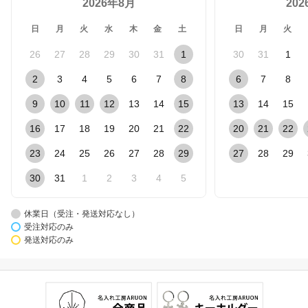
2026年8月
20
日
月
火
水
木
金
土
日
月
火
26
27
28
29
30
31
1
30
31
1
2
3
4
5
6
7
8
6
7
8
9
10
11
12
13
14
15
13
14
15
16
17
18
19
20
21
22
20
21
22
23
24
25
26
27
28
29
27
28
29
30
31
1
2
3
4
5
休業日（受注・発送対応なし）
受注対応のみ
発送対応のみ