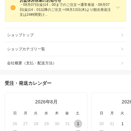
お盆休み休業のお知らせ
・08月07日(金)14：00までのご注文⇒通常発送・08月07
日(金)14：01以降のご注文⇒08月13日(木)より順次発送注
文は24時間受
け
ショップトップ
ショップカテゴリ一覧
会社概要（支払・配送方法）
受注・発送カレンダー
2026年8月
20
日
月
火
水
木
金
土
日
月
火
26
27
28
29
30
31
1
30
31
1