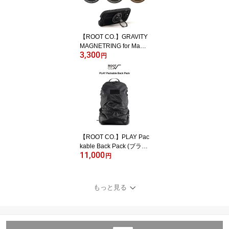
【ROOT CO.】GRAVITY
MAGNETRING for MagS
3,300
afe
円
【ROOT CO.】PLAY Pac
kable Back Pack (ブラッ
11,000
ク)
円
もっと見る