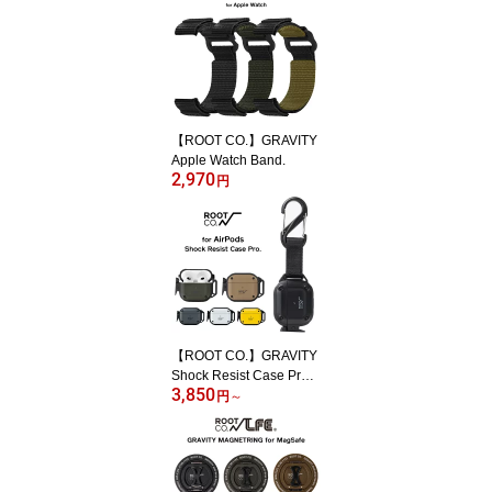
【ROOT CO.】GRAVITY
Apple Watch Band.
2,970
円
【ROOT CO.】GRAVITY
Shock Resist Case Pro. f
3,850
or AirPods・AirPodsPro
円
～