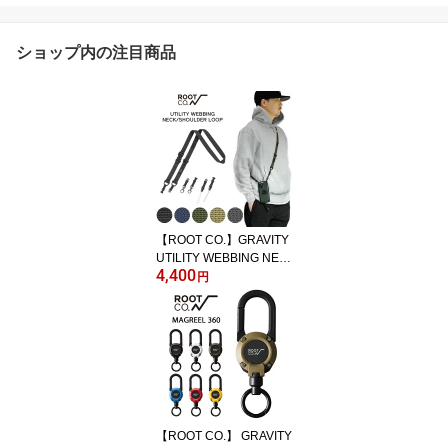
ショップ内の注目商品
【ROOT CO.】GRAVITY
UTILITY WEBBING NEC
4,400
K/SHOULDER LOOP
円
【ROOT CO.】 GRAVITY