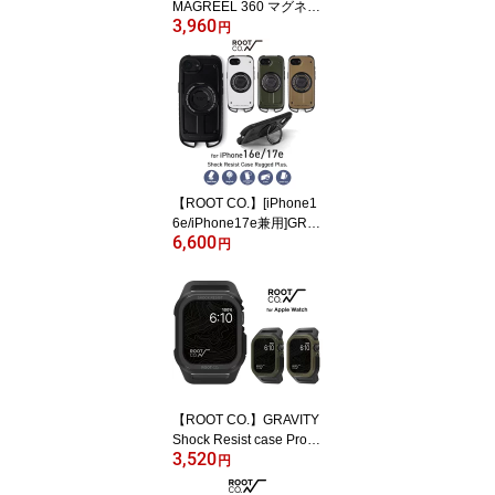
MAGREEL 360 マグネッ
3,960
ト内蔵型カラビナリール
円
キーホルダー
【ROOT CO.】[iPhone1
6e/iPhone17e兼用]GRA
6,600
VITY Shock Resist Case
円
Rugged Plus.
【ROOT CO.】GRAVITY
Shock Resist case Pro. f
3,520
or Apple Watch
円