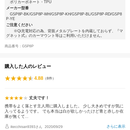
ポリカーボネート・TPU
メーカー型番
GSP8P-BK/GSP8P-WH/GSP8P-KH/GSP8P-BL/GSP8P-RD/GSP8
P-YE
ご注意ください
※Qi充電対応の為、背面メタルプレートを内蔵しておらず、『マ
グネット式』のカーマウント等はご利用いただけません。
商品番号：GSP8P
購入した人のレビュー
4.88
（
8
件）
丈夫です！
携帯をよく落とす主人用に購入しました。 少し大きめですが気に
入ってるようです。 でも本当は白が欲しかったけど青と赤しか在
庫が無く
て
さらに表示
ikecchisan9393
さん
2020/09/29