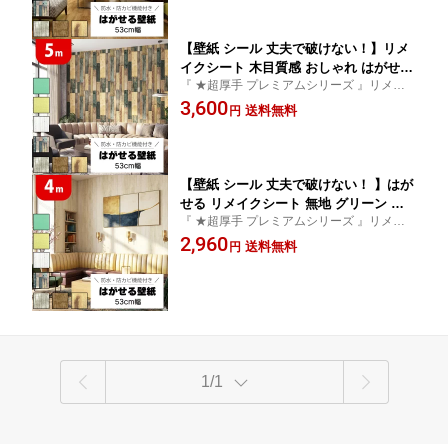
で 部屋 DIY 壁紙の上から貼れる 黄色
トイレ 防水 剥がせる キッチン 洗面所
【壁紙 シール 丈夫で破けない！】リメ
イクシート 木目質感 おしゃれ はがせる
『 ★超厚手 プレミアムシリーズ 』リメイ
無地 ウォールステッカー 木目調 ヴィン
ク シート 女性や初心者も 貼りやすい 貼っ
3,600
テージ 北欧 レンガ 柄 リアル 白 アンテ
送料無料
円
てはがせる 壁紙シート
ィーク 床 DIY シールタイプ 剥がせる
張り替え 壁紙の上から貼れる アクセン
トクロス 防水 インテリアシート 5m
【壁紙 シール 丈夫で破けない！ 】はが
せる リメイクシート 無地 グリーン お
『 ★超厚手 プレミアムシリーズ 』リメイ
しゃれ 柄 質感 リアル 木目 アンティー
ク シート 女性や初心者も 貼りやすい 貼っ
2,960
ク 北欧 シールタイプ DIY 壁紙の上から
送料無料
円
てはがせる 壁紙シート
貼れる 木目調 ブルー グレー 張り替え
自分で 賃貸 レンガ 貼って剥がせる壁紙
キッチン 洗面所 トイレ 床 防水 4m
1/1