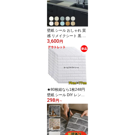
モルタル 床 石目調 イン
ダストリアル 質感 張り
替え 自分で 壁紙の上か
ら貼れる 部屋 キッチン
洗面所 トイレ リビング
壁紙 シール おしゃれ 質
防水
感 リメイクシート 黒 キ
3,600
ッチン 木目 はがせる 壁
円
紙シート 北欧 レンガ 柄
無地 コンクリート 部屋
ウォールステッカー DIY
床 グレー 剥がせる壁紙
カッティングシート 扉
ドア 壁紙シール 壁紙の
上から貼れる インテリア
シート 防水 リアル 厚手
★80枚組なら1枚248円
壁紙 シール DIY レンガ
298
立体 白 3d レンガ調 シー
円
～
ルタイプ 賃貸OK 防水 剥
がせる クッションシート
壁 子供部屋 壁紙の上か
ら貼れる シート 壁紙シ
ール 北欧 クッションレ
ンガ 簡単 クッションブ