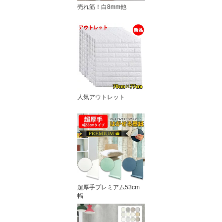
売れ筋！白8mm他
人気アウトレット
超厚手プレミアム53cm
幅