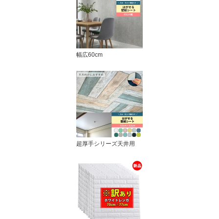
幅広60cm
超厚手シリーズ天井用