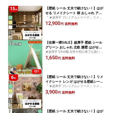
【壁紙 シール 丈夫で破けない！】はが
せる リメイクシート 柄 おしゃれ アン
『 ★超厚手 プレミアムシリーズ 』リメイ
ティーク 北欧 賃貸 張り替え 自分で 無
ク シート 女性や初心者も 貼りやすい 貼っ
12,900
地 グリーン 木目調 リアル 補修 ブルー
送料無料
円
てはがせる 壁紙シート
壁紙シール diy グレー 貼って剥がせる
床 アクセントクロス 壁紙の上から貼れ
る 壁紙シート 防水 レンガ 洗面所
【在庫一掃SALE】超厚手 壁紙 シール
グリーン おしゃれ 北欧 腰壁 はがせる
★超厚手 53cm幅 女性や初心者でも扱いや
シールタイプ 厚手 リメイクシート 無地
すく大人気！貼ってはがせる壁紙 シールタ
1,650
ブルー グレー 剥がせる 壁紙シール 寝
送料無料
円
イプ。インテリアシート リフォームシート
室 ドア 防水 キッチン 木目調 ダマスク
部屋 かわいい オシャレ カッコいい
柄 レンガ 木目 DIY 壁紙の上から貼れる
張り替え 自分で 洗面所 トイレ 2.5m
【壁紙 シール 丈夫で破けない！】リメ
イクシート レンガ はがせる壁紙シート
『 ★超厚手 プレミアムシリーズ 』リメイ
柄 リアル おしゃれ 部屋 木目 アンティ
ク シート 女性や初心者も 貼りやすい 貼っ
3,900
ーク 北欧 無地 DIY 貼って剥がせる 壁
送料無料
円
てはがせる 壁紙シート
紙の上から貼れる カッティングシート
扉 ドア 家具 キッチン 床 防水 賃貸 リビ
ング 張り替え 自分で トイレ 洗面所
【壁紙 シール 丈夫で破けない！】はが