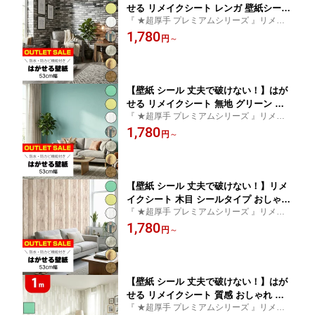
せる リメイクシート レンガ 壁紙シール
『 ★超厚手 プレミアムシリーズ 』リメイ
高質感 ヴィンテージ 木目調 アンティー
ク シート 女性や初心者も 貼りやすい 貼っ
1,780
ク おしゃれ リアル 柄 北欧 防水 壁紙の
円
～
てはがせる 壁紙シート
上から貼れる キッチン 張り替え 自分で
diy 剥がせる 洗面所 トイレ 床 アクセン
トウォール壁紙シート 3m/10m
【壁紙 シール 丈夫で破けない！】はが
せる リメイクシート 無地 グリーン お
『 ★超厚手 プレミアムシリーズ 』リメイ
しゃれ 質感 北欧 木目 リアル 防水 白 シ
ク シート 女性や初心者も 貼りやすい 貼っ
1,780
ールタイプ 賃貸 はがせる壁紙 diy 壁紙
円
～
てはがせる 壁紙シート
の上から貼れる 寝室 床 ブルー 剥がせ
る壁紙 キッチン 壁紙シール 部屋 アク
セントクロス 洗面所 トイレ 3m/10m
【壁紙 シール 丈夫で破けない！】リメ
イクシート 木目 シールタイプ おしゃれ
『 ★超厚手 プレミアムシリーズ 』リメイ
質感 アンティーク 柄 はがせる壁紙 リ
ク シート 女性や初心者も 貼りやすい 貼っ
1,780
アル 白 ヴィンテージ 防水 北欧 くすみ
円
～
てはがせる 壁紙シート
カラー 壁紙シール 壁紙の上から貼れる
グレー 剥がせる キッチン diy トイレ 洗
面所 床 張り替え 自分で 3m/10m
【壁紙 シール 丈夫で破けない！】はが
せる リメイクシート 質感 おしゃれ シ
『 ★超厚手 プレミアムシリーズ 』リメイ
ールタイプ 無地 グリーン DIY 剥がせる