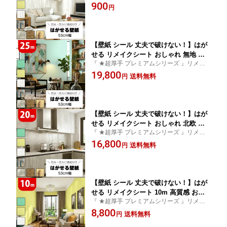
ク シート 女性や初心者も 貼りやすい 貼っ
900
ヴィンテージ 北欧 レンガ 木目調 リア
円
てはがせる 壁紙シート
ル 柄 賃貸 壁紙シール 木目質感 グレー
防水 床 キッチン 張り替え 自分で 壁紙
の上から貼れる トイレ 洗面所 1m
【壁紙 シール 丈夫で破けない！】はが
せる リメイクシート おしゃれ 無地 グ
『 ★超厚手 プレミアムシリーズ 』リメイ
リーン 木目 柄 アンティーク 賃貸 ブル
ク シート 女性や初心者も 貼りやすい 貼っ
19,800
ー 北欧 張り替え 自分で 白 リアル レン
送料無料
円
てはがせる 壁紙シート
ガ 壁紙の上から貼れる 壁紙シール グレ
ー 部屋 床 キッチン 防水 剥がせる アク
セントクロス diy 洗面所 トイレ
【壁紙 シール 丈夫で破けない！】はが
せる リメイクシート おしゃれ 北欧 柄
『 ★超厚手 プレミアムシリーズ 』リメイ
グレー 木目 リアル 白 アンティーク 防
ク シート 女性や初心者も 貼りやすい 貼っ
16,800
水 無地 レンガ diy グリーン 剥がせる
送料無料
円
てはがせる 壁紙シート
クセントクロス 壁紙の上から貼れる 壁
紙シート 簡単 床 シールタイプ 張り替
え 自分で キッチン 洗面所 トイレ 20m
【壁紙 シール 丈夫で破けない！】はが
せる リメイクシート 10m 高質感 おし
『 ★超厚手 プレミアムシリーズ 』リメイ
ゃれ 北欧 木目 アンティーク 無地 レン
ク シート 女性や初心者も 貼りやすい 貼っ
8,800
ガ 柄 賃貸 シールタイプ 壁紙シール 白
送料無料
円
てはがせる 壁紙シート
グレー 木目調 ブルー 床 張り替え 自分