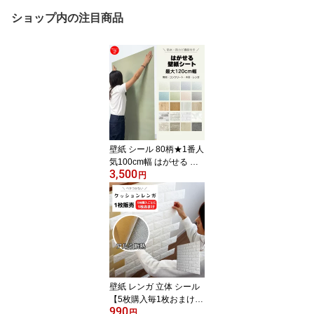
ショップ内の注目商品
壁紙 シール 80柄★1番人
気100cm幅 はがせる リ
3,500
メイクシート おしゃれ
円
質感 木目 白 グレージュ
剥がせる壁紙 キッチン
北欧 DIY レンガ 無地 コ
ンクリート 防水 クロス
床 のり付き 賃貸 部屋 張
り替え 壁紙の上から貼れ
る カッティングシート
扉 ドア 襖 ふすま 補修 厚
壁紙 レンガ 立体 シール
手
【5枚購入毎1枚おまけ】
990
腰壁 DIY 北欧 リアル 厚
円