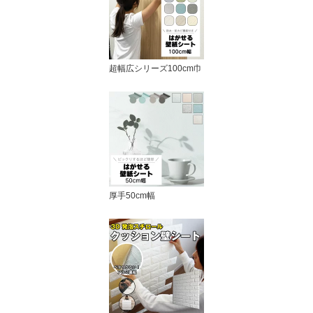
超幅広シリーズ100cm巾
厚手50cm幅