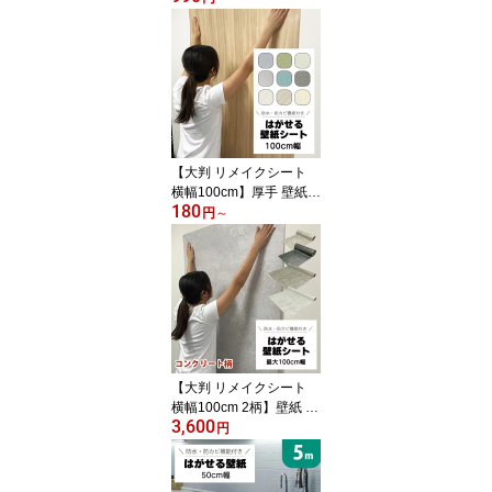
手 おしゃれ 白 クッショ
ンブリック 3d 防水 シー
ルタイプ 剥がせる アク
セントクロス 壁紙の上か
ら貼れる 子供部屋 クッ
ションレンガ 張り替え
自分で クッションシート
壁 トイレ
【大判 リメイクシート
横幅100cm】厚手 壁紙
180
シール 木目 白 はがせる
円
～
ヴィンテージ 柄 リアル
おしゃれ 質感 キッチン d
iy ドア 剥がせる 無地 グ
レージュ 襖 幅90cm ふす
ま 洋風 張り替え 壁紙の
上から貼れる 壁紙シール
木目調 ナチュラルウッド
床 ホワイトオーク 防水
【大判 リメイクシート
横幅100cm 2柄】壁紙 シ
3,600
ール はがせる壁紙 コン
円
クリート おしゃれ シー
ト 北欧 グレージュ 賃貸
剥がせる 壁紙シール DIY