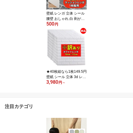
リック 張り替え 自分で 7
0cm×77cm
壁紙 レンガ 立体 シール
腰壁 おしゃれ 白 剥がせ
500
る クッションブリック 3
円
d リアル 壁紙の上から貼
れる シート はがせる DI
Y ブラック 賃貸 黒 レン
ガ調 シール壁紙 北欧 ク
ッションシート 壁 クッ
ションレンガ 洗面所 ト
イレ 部屋 防水 防カビ 1
枚
★40枚組なら1枚149.5円
壁紙 シール 立体 3d レン
3,980
ガ 白 DIY ホワイト 腰壁
円
～
壁紙の上から貼れる シー
ト はがせる おしゃれ ク
ッションブリック 防水
クッションシート 壁 シ
注目カテゴリ
ール壁紙 クッションレン
ガシート 洗面所 トイレ
張り替え 自分で 70cm×7
7cm