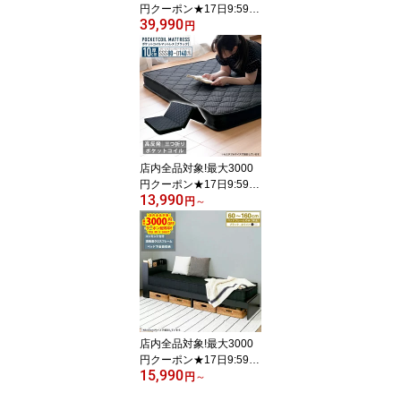
円クーポン★17日9:59ま
39,990
で シリーズ累計販売台数
円
14万台突破！【楽天1
位】【フレームのみ】ラ
テ 収納ベッド ダブルサ
イズ ベッド 棚 コンセン
ト付き 引き出し付き ベ
ッドフレーム ブラック
ホワイト Latt'e
店内全品対象!最大3000
円クーポン★17日9:59ま
13,990
で 【マットレスのみ】
円
～
【単品】サイズが選べる
三つ折り マットレス 3D
メッシュマットレス ポケ
ットコイル マット 厚み1
0cm コンパクト メッシ
ュ コイル 黒 ブラック シ
ングル セミダブル スモ
ールセミ ダブル
店内全品対象!最大3000
円クーポン★17日9:59ま
15,990
で 【ベッドフレームの
円
～
み・10cm間隔で幅が選