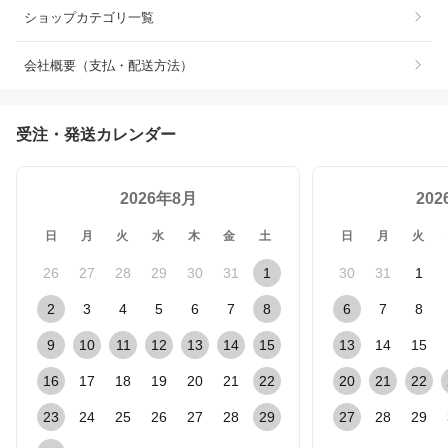
ショップカテゴリ一覧
会社概要（支払・配送方法）
受注・発送カレンダー
2026年8月
20
日
月
火
水
木
金
土
日
月
火
26
27
28
29
30
31
1
30
31
1
2
3
4
5
6
7
8
6
7
8
9
10
11
12
13
14
15
13
14
15
16
17
18
19
20
21
22
20
21
22
23
24
25
26
27
28
29
27
28
29