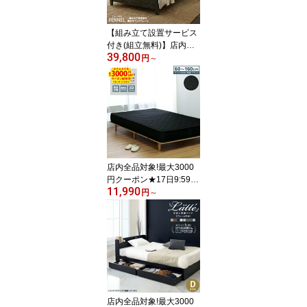
付 セミダブル マットレ
ス付き 選べる 新型エミ
【組み立て設置サービス
ー 楽組
付き(組立無料)】店内全
39,800
品対象!最大3000円クー
円
～
ポン★17日9:59まで
【楽天1位】フェンネル
ベッド 収納付き ダブル
ベッド シングルベッド
セミダブルベッド ダブル
ベッド ベッドフレーム
マットレス付 選べる 高
さ調節 3段階 すのこ コン
店内全品対象!最大3000
セント グレー
円クーポン★17日9:59ま
11,990
で 【10cm間隔で幅が選
円
～
べる】【60〜160cm】ポ
ケットコイルマットレス
マットレス マット 黒 ブ
ラック 人気 シンプル ポ
ケットコイル 60cm 70c
m 80cm 90cm 110cm 13
0cm 150cm 160cm Econ
omy エコノミー マット
店内全品対象!最大3000
レスのみ