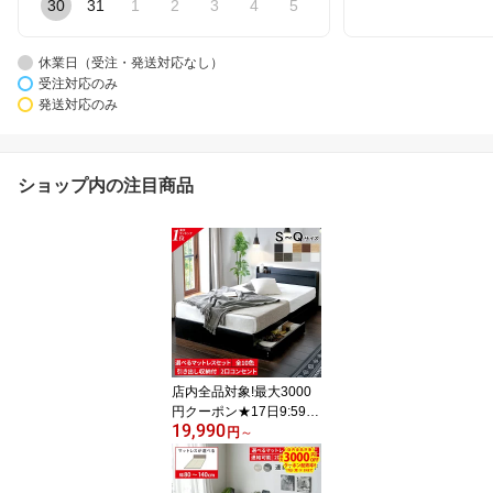
30
31
1
2
3
4
5
休業日（受注・発送対応なし）
受注対応のみ
発送対応のみ
ショップ内の注目商品
店内全品対象!最大3000
円クーポン★17日9:59ま
19,990
で 【楽天1位】シンプル
円
～
モダン ベッド 収納付き
新生活 ダブルベッド シ
ングルベッド セミダブル