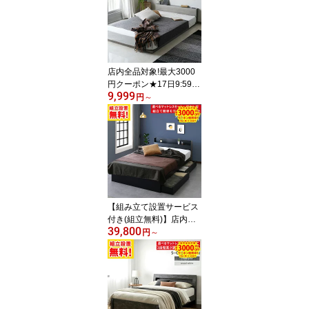
ベッド ダブル ベット ベ
ッドフレーム 白 黒 グレ
ー ブラウン マットレス
付 選べる 1人用 一人用 2
人用 二人用 大型 エミー
店内全品対象!最大3000
円クーポン★17日9:59ま
9,999
で 【楽天1位獲得】 角の
円
～
ない ローベッド 【くる
み】 ベッドフレーム す
のこベッド フロアベッド
ベッド 連結ベッド マッ
トレス付 サイズ 選べる
スモール セミシングル
シングル セミダブル ダ
ブル 角 ホワイト グレー
【組み立て設置サービス
付き(組立無料)】店内全
39,800
品対象!最大3000円クー
円
～
ポン★17日9:59まで
【楽天1位獲得】 ベッド
収納付き ダブルベッド
シングルベッド セミダブ
ルベッド ダブル ベッド
ベッドフレーム 白 黒 宮