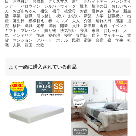
日 お見舞い お歳暮 クリスマス 新年 ホワイトデー バレンタイ
ンデー ハロウィン シルバーウィーク 敬老 敬老の日 おじいちゃ
ん おばあちゃん 祖父 祖母 祖父母 お盆 夏休み 春休み 新生
活 卒業 就職 引っ越し 祝い お祝い 新築 入学 就職祝い 出
産 誕生日 模様替え 春 キッズ 大人 介護 晴れの日 感謝 退
院 移転 退職 定年 還暦 開業 入社 新年度 両親 イベント
ギフト プレゼント 贈り物 快気祝い 寝具 家具 おしゃれ 人
気 インテリア 施設 寝心地 寝室 専門店 自宅 マイホーム 賃
貸 マンション アパート ホテル 民宿 宿泊 合宿 寮 学生 社
宅 人気 韓国 北欧
よく一緒に購入されている商品