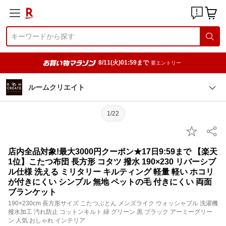
8/11(火)01:59まで
要エントリー
ルームクリエイト
1/22
店内全品対象!最大3000円クーポン★17日9:59まで 【楽天
1位】こたつ布団 長方形 コタツ 撥水 190×230 リバーシブ
ル仕様 洗える ミリタリー キルティング 軽量 軽い ホコリ
が付きにくい シンプル 無地 ペットの毛 付きにくい 両面
ブランケット
190×230cm 長方形サイズ こたつぶとん メンズライク ウォッシャブル 洗濯機
撥水加工 汚れ防止 コットンキルト 緑 グリーン 黒 ブラック アーミーグリー
ン 人気 おしゃれ インテリア