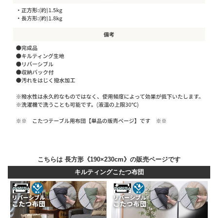
こちらは 長方形《190×230cm》の販売ページです
キルティングこたつ布団