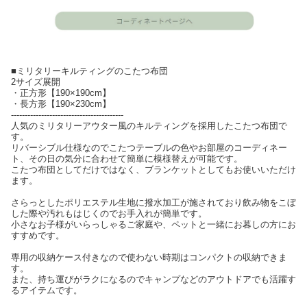
■ミリタリーキルティングのこたつ布団
2サイズ展開
・正方形【190×190cm】
・長方形【190×230cm】
-----------------------------------------
人気のミリタリーアウター風のキルティングを採用したこたつ布団で
す。
リバーシブル仕様なのでこたつテーブルの色やお部屋のコーディネー
ト、その日の気分に合わせて簡単に模様替えが可能です。
こたつ布団としてだけではなく、ブランケットとしてもお使いいただけ
ます。
さらっとしたポリエステル生地に撥水加工が施されており飲み物をこぼ
した際や汚れもはじくのでお手入れが簡単です。
小さなお子様がいらっしゃるご家庭や、ペットと一緒にお暮しの方にお
すすめです。
専用の収納ケース付きなので使わない時期はコンパクトの収納できま
す。
また、持ち運びがラクになるのでキャンプなどのアウトドアでも活躍す
るアイテムです。