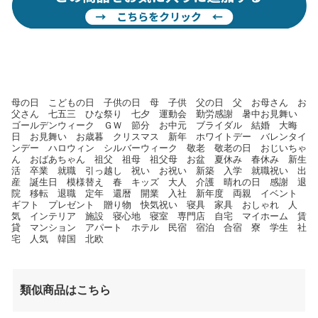
母の日 こどもの日 子供の日 母 子供 父の日 父 お母さん お
父さん 七五三 ひな祭り 七夕 運動会 勤労感謝 暑中お見舞い
ゴールデンウィーク ＧＷ 節分 お中元 ブライダル 結婚 大晦
日 お見舞い お歳暮 クリスマス 新年 ホワイトデー バレンタイ
ンデー ハロウィン シルバーウィーク 敬老 敬老の日 おじいちゃ
ん おばあちゃん 祖父 祖母 祖父母 お盆 夏休み 春休み 新生
活 卒業 就職 引っ越し 祝い お祝い 新築 入学 就職祝い 出
産 誕生日 模様替え 春 キッズ 大人 介護 晴れの日 感謝 退
院 移転 退職 定年 還暦 開業 入社 新年度 両親 イベント
ギフト プレゼント 贈り物 快気祝い 寝具 家具 おしゃれ 人
気 インテリア 施設 寝心地 寝室 専門店 自宅 マイホーム 賃
貸 マンション アパート ホテル 民宿 宿泊 合宿 寮 学生 社
宅 人気 韓国 北欧
類似商品はこちら