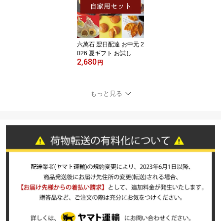
学祝 おつまみ お酒 アテ
男性 人気 お歳暮【宅急
便コンパクト】
六萬石 翌日配達 お中元 2
026 夏ギフト お試し 和
2,680
菓子 詰め合わせ 『自家
円
用セット』 6種 ご自宅用
個包装 饅頭 誕生日 お供
え お菓子 美味 最中 どら
もっと見る
焼き もなか 栗 手土産 お
茶請け 高級 ギフト お取
り寄せ【宅急便コンパク
ト】