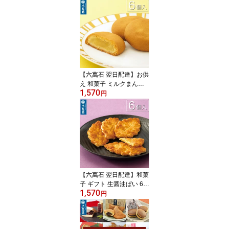
ゅう 個包装 プレゼント
栗饅頭 入園 入学 お供え
お土産 手土産 お祝い 秋
内祝い 贈答品 お菓子 菓
子折り 大好評 スイーツ
お取寄せ 高級 お取り寄
せ お歳暮
【六萬石 翌日配達】お供
え 和菓子 ミルクまんじ
1,570
ゅう 『月の輪ミルク 6個
円
入』 個包装 クッキー生
地 ミルク饅頭 ギフト 手
土産 饅頭 お祝い 内祝い
贈答品 お菓子 人気 美味
菓子折り 大好評 銘菓 詰
め合わせ お取寄せ お歳
暮 お年賀【宅急便コンパ
クト】
【六萬石 翌日配達】和菓
子 ギフト 生醤油ぱい 6個
1,570
入 高級 お取り寄せ リー
円
フパイ 個包装 醤油パイ
お菓子 おやつ お供え ギ
フト 手土産 お祝い ご入