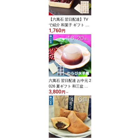
【六萬石 翌日配達】TV
で紹介 和菓子 ギフト 作
1,760
りたて 求肥入 最中 ラン
円
キング1位 もなか『六萬
石最中 6個入』 個包装 銘
菓 手作り 内祝い お返し
お供え お悔やみ 菓子 結
婚祝い 法要 粗供養 香典
返し 食べ物 お取り寄せ
お歳暮【宅急便コンパク
ト】
六萬石 翌日配達 お中元 2
026 夏ギフト 和三盆 和
3,800
菓子 詰め合わせ 『わら
円
～
び水羊羹』 6〜20個入 ギ
フト 水ようかん お供え
お菓子 香典返し 法事 お
供え物 手土産 贈り物 内
祝い わらび餅 お返し
【宅急便コンパクト】