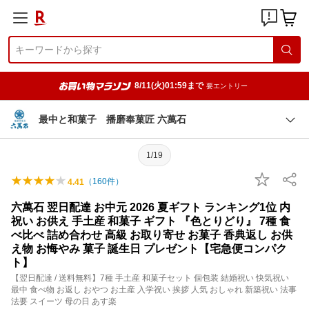
8/11(火)01:59まで
要エントリー
最中と和菓子 播磨奉菓匠 六萬石
1/19
（
160
件）
4.41
六萬石 翌日配達 お中元 2026 夏ギフト ランキング1位 内
祝い お供え 手土産 和菓子 ギフト 『色とりどり』 7種 食
べ比べ 詰め合わせ 高級 お取り寄せ お菓子 香典返し お供
え物 お悔やみ 菓子 誕生日 プレゼント【宅急便コンパク
ト】
【翌日配達 / 送料無料】7種 手土産 和菓子セット 個包装 結婚祝い 快気祝い
最中 食べ物 お返し おやつ お土産 入学祝い 挨拶 人気 おしゃれ 新築祝い 法事
法要 スイーツ 母の日 あす楽