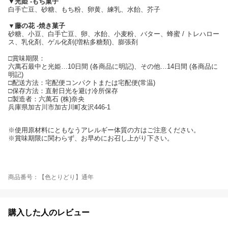
▼光姫 -もち菓子
白手亡豆、砂糖、もち粉、卵黄、練乳、水飴、芥子
▼藤の花 -焼き菓子
砂糖、小豆、白手亡豆、卵、水飴、小麦粉、バター、蜂蜜 / トレハロー
ス、乳化剤、ゲル化剤(増粘多糖類)、膨張剤
□賞味期限：
六萬石最中と光姫…10日間 (各商品に明記)、その他…14日間 (各商品に
明記)
□配送方法：宅配便コンパクトまたは宅配便(常温)
□保存方法：直射日光を避け冷所保存
□製造者：六萬石 (株)奈央
兵庫県加古川市加古川町友沢446-1
※使用原材料にともなうアレルギー体質の方はご注意ください。
※賞味期限に関わらず、お早めにお召し上がり下さい。
商品番号：【色とりどり】通年
購入した人のレビュー