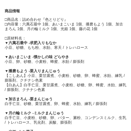
商品情報
□商品名：詰め合わせ『色とりどり』
□内容量：六萬石最中 1個、あいまこいま 1個、播磨もよう 1個、加古
まろん 1個、月の輪ミルク 1個、光姫 1個、藤の花 1個
□原材料名：
▼六萬石最中 -求肥入りもなか
小豆、砂糖、もち粉、水飴、寒天 / トレハロース
▼あいまこいま -懐かしの味 どらやき
小豆、卵、砂糖、小麦粉、蜂蜜、水飴 / 膨張剤
▼播磨もよう -栗入りまんじゅう
【こしあん】小豆、栗甘露煮、小麦粉、砂糖、卵、蜂蜜、水飴、練乳 /
膨脹剤、クチナシ色素
【白あん】白手亡豆、栗甘露煮、小麦粉、砂糖、卵、蜂蜜、水飴、練乳
/ 膨脹剤、クチナシ色素
▼加古まろん -栗まんじゅう
白手亡豆、砂糖、栗甘露煮、卵、蜂蜜、水飴、練乳 / 膨張剤
▼月の輪ミルク -ミルクまんじゅう
白手亡豆、小麦粉、砂糖、卵、バター、澱粉、コンデンスミルク、生乳
/ トレハロース、乳化剤、炭酸、膨張剤