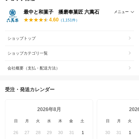
最中と和菓子 播磨奉菓匠 六萬石
メニュー
4.60
（
1,151
件）
ショップトップ
ショップカテゴリ一覧
会社概要（支払・配送方法）
受注・発送カレンダー
2026年8月
20
日
月
火
水
木
金
土
日
月
火
26
27
28
29
30
31
1
30
31
1