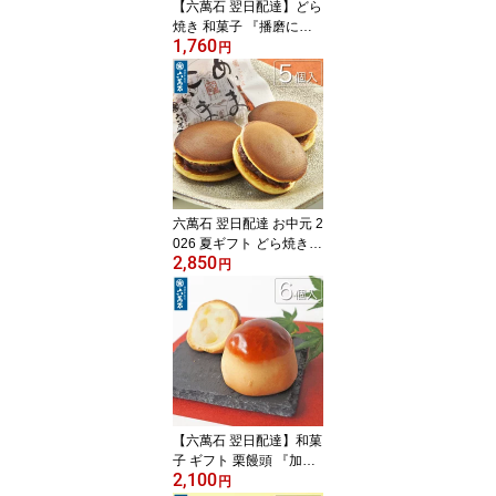
【六萬石 翌日配達】どら
焼き 和菓子 『播磨にて 6
1,760
個入』 個包装 どら焼き
円
ギフト 生姜風味 お供え
祖供養 栗 どらやき 手土
産 お祝い 内祝い 贈答品
北海道産十勝小豆 大粒栗
和菓子 栗まんじゅう 栗
饅頭 人気 美味 菓子折り
詰め合わせ お歳暮
六萬石 翌日配達 お中元 2
026 夏ギフト どら焼き
2,850
『あいまこいま 5個入』
円
甘さ控えめ 個包装 お供
え 祖供養 お供え お菓子
お土産 手土産 お祝い 内
祝い 贈答品 人気 菓子折
り 高級 和菓子 詰め合わ
せ お取り寄せ【宅急便コ
ンパクト】
【六萬石 翌日配達】和菓
子 ギフト 栗饅頭 『加古
2,100
まろん 6個入』 栗まんじ
円