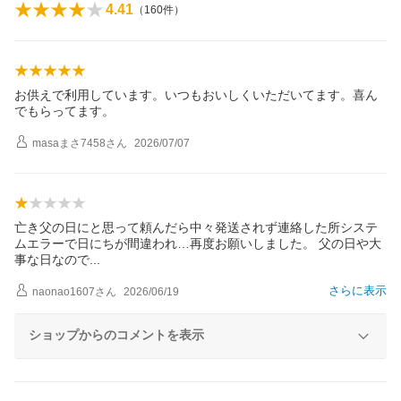
4.41
（
160
件）
お供えで利用しています。いつもおいしくいただいてます。喜ん
でもらってます。
masaまさ7458
さん
2026/07/07
亡き父の日にと思って頼んだら中々発送されず連絡した所システ
ムエラーで日にちが間違われ…再度お願いしました。 父の日や大
事な日なの
で
さらに表示
naonao1607
さん
2026/06/19
ショップからのコメントを表示