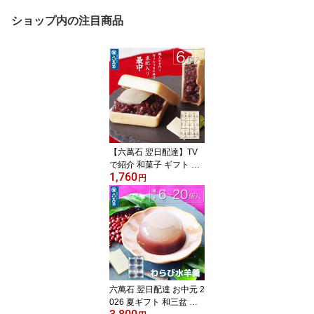
ショップ内の注目商品
【六萬石 翌日配達】TV
で紹介 和菓子 ギフト 作
1,760
りたて 求肥入 最中 ラン
円
キング1位 もなか『六萬
石最中 6個入』 個包装 銘
菓 手作り 内祝い お返し
お供え お悔やみ 菓子 結
婚祝い 法要 粗供養 香典
返し 食べ物 お取り寄せ
お歳暮【宅急便コンパク
ト】
六萬石 翌日配達 お中元 2
026 夏ギフト 和三盆 和