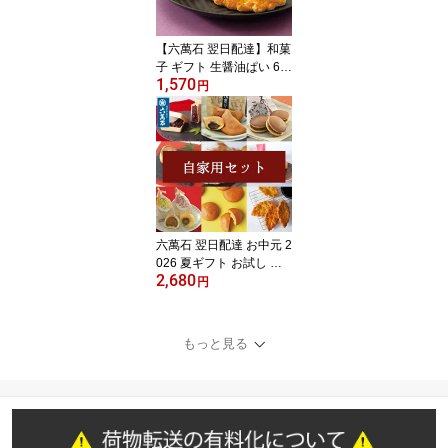
暮 お年賀【宅急便コンパ
クト】
【六萬石 翌日配達】和菓
子 ギフト 生醤油ぱい 6個
1,570
入 高級 お取り寄せ リー
円
フパイ 個包装 醤油パイ
お菓子 おやつ お供え ギ
フト 手土産 お祝い ご入
学祝 おつまみ お酒 アテ
男性 人気 お歳暮【宅急
便コンパクト】
六萬石 翌日配達 お中元 2
026 夏ギフト お試し 和
2,680
菓子 詰め合わせ 『自家
円
用セット』 6種 ご自宅用
個包装 饅頭 誕生日 お供
え お菓子 美味 最中 どら
もっと見る
焼き もなか 栗 手土産 お
茶請け 高級 ギフト お取
り寄せ【宅急便コンパク
ト】