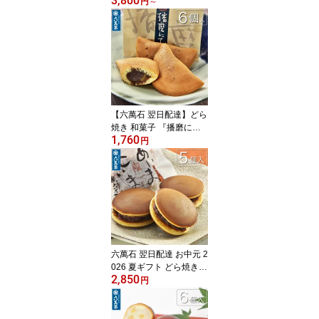
3,800
菓子 詰め合わせ 『わら
円
～
び水羊羹』 6〜20個入 ギ
フト 水ようかん お供え
お菓子 香典返し 法事 お
供え物 手土産 贈り物 内
祝い わらび餅 お返し
【宅急便コンパクト】
【六萬石 翌日配達】どら
焼き 和菓子 『播磨にて 6
1,760
個入』 個包装 どら焼き
円
ギフト 生姜風味 お供え
祖供養 栗 どらやき 手土
産 お祝い 内祝い 贈答品
北海道産十勝小豆 大粒栗
和菓子 栗まんじゅう 栗
饅頭 人気 美味 菓子折り
詰め合わせ お歳暮
六萬石 翌日配達 お中元 2
026 夏ギフト どら焼き
2,850
『あいまこいま 5個入』
円
甘さ控えめ 個包装 お供
え 祖供養 お供え お菓子
お土産 手土産 お祝い 内