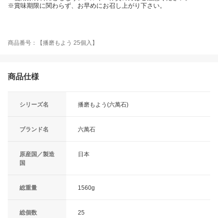
※賞味期限に関わらず、お早めにお召し上がり下さい。
商品番号：【播磨もよう 25個入】
商品仕様
シリーズ名
播磨もよう(六萬石)
ブランド名
六萬石
原産国／製造
日本
国
総重量
1560g
総個数
25