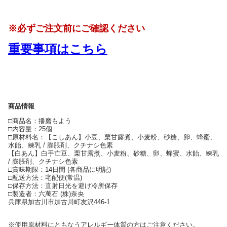
※必ずご注文前にご確認ください
重要事項はこちら
商品情報
□商品名：播磨もよう
□内容量：25個
□原材料名：【こしあん】小豆、栗甘露煮、小麦粉、砂糖、卵、蜂蜜、
水飴、練乳 / 膨脹剤、クチナシ色素
【白あん】白手亡豆、栗甘露煮、小麦粉、砂糖、卵、蜂蜜、水飴、練乳
/ 膨脹剤、クチナシ色素
□賞味期限：14日間 (各商品に明記)
□配送方法：宅配便(常温)
□保存方法：直射日光を避け冷所保存
□製造者：六萬石 (株)奈央
兵庫県加古川市加古川町友沢446-1
※使用原材料にともなうアレルギー体質の方はご注意ください。