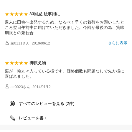
33回忌 法事用に
週末に田舎へ出発するため、なるべく早くの着荷をお願いしたと
ころ翌日午前中に届けていただきました。今回が最後の為、賞味
期限との兼ね
合
さらに表示
綾0111
さん
2019/09/12
御供え物
栗が一粒丸々入っている様です。価格個数も問題なしで先方様に
喜ばれました。
air0023
さん
2014/01/12
すべてのレビューを見る (
件)
2
レビューを書く