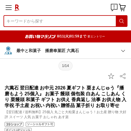
8/11(火)01:59まで
要エントリー
最中と和菓子 播磨奉菓匠 六萬石
1/14
六萬石 翌日配達 お中元 2026 夏ギフト 栗まんじゅう『播
磨もよう 25個入』 お菓子 饅頭 個包装 白あん こしあん く
り 栗饅頭 和菓子 ギフト お供え 香典返し 法事 お供え物 入
学祝 手土産 お祝い 内祝い 贈答品 菓子折り お取り寄せ
【翌日配達 / 送料無料】25個入 丸ごと大粒栗まんじゅう！お土産 贈り物 大好
評 スイーツ 人気 お菓子 おしゃれ あす楽