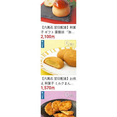
祝い 贈答品 人気 菓子折
り 高級 和菓子 詰め合わ
せ お取り寄せ【宅急便コ
ンパクト】
【六萬石 翌日配達】和菓
子 ギフト 栗饅頭 『加古
2,100
まろん 6個入』 栗まんじ
円
ゅう 個包装 プレゼント
栗饅頭 入園 入学 お供え
お土産 手土産 お祝い 秋
内祝い 贈答品 お菓子 菓
子折り 大好評 スイーツ
お取寄せ 高級 お取り寄
せ お歳暮
【六萬石 翌日配達】お供
え 和菓子 ミルクまんじ
1,570
ゅう 『月の輪ミルク 6個
円
入』 個包装 クッキー生
地 ミルク饅頭 ギフト 手
土産 饅頭 お祝い 内祝い
贈答品 お菓子 人気 美味
菓子折り 大好評 銘菓 詰
め合わせ お取寄せ お歳