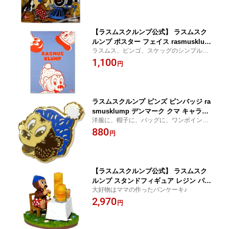
おしゃれ 北欧 北欧雑貨 雑貨 子供 海外
ギフト プレゼント ピンゴ ペンギン 機
関車 読み聞かせ
【ラスムスクルンプ公式】 ラスムスク
ルンプ ポスター フェイス rasmusklum
ラスムス、ピンゴ、スケッグのシンプルデ
p デンマーク クマ キャラクター 動物 か
ザイン♪
1,100
わいい おしゃれ 北欧 北欧雑貨 雑貨 子
円
供 海外 ギフト プレゼント
ラスムスクルンプ ピンズ ピンバッジ ra
smusklump デンマーク クマ キャラク
洋服に、帽子に、バッグに、ワンポイント
ター 動物 かわいい おしゃれ 北欧 北欧
のアクセント♪
880
雑貨 雑貨 子供 海外 ギフト プレゼント
円
【ラスムスクルンプ公式】 ラスムスク
ルンプ スタンドフィギュア レジン パン
大好物はママの作ったパンケーキ♪
ケーキ rasmusklump デンマーク クマ
2,970
キャラクター 動物 かわいい おしゃれ
円
北欧 北欧雑貨 雑貨 ギフト プレゼント
クマ