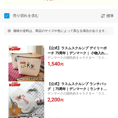
売り切れを含む
標準
価格や送料は、商品のサイズや色によって異なる場合があります。
【公式】ラスムスクルンプ デイリーポ
ーチ 75周年｜デンマーク｜ 小物入れ｜
デンマークの国民的キャラクター「ラスム
北欧 北欧雑貨｜RasmusKlump｜北欧
スクルンプ」デンマークの作家であるハン
1,540
キャラクター 海外キャラ｜クマ 動物
円
セン夫婦によって生み出されたパンケーキ
｜かわいい おしゃれ｜ギフト プレゼン
が大好きなクマのキャラクターです。
ト｜
【公式】ラスムスクルンプ ランチバッ
グ ｜75周年｜デンマーク｜ランチトー
デンマークの国民的キャラクター「ラスム
ト バッグ トートバッグ｜北欧 北欧雑
スクルンプ」デンマークの作家であるハン
2,200
貨｜RasmusKlump｜北欧キャラクタ
円
セン夫婦によって生み出されたパンケーキ
ー 海外キャラ｜クマ 動物 ｜かわいい
が大好きなクマのキャラクターです。
おしゃれ｜ギフト プレゼント｜