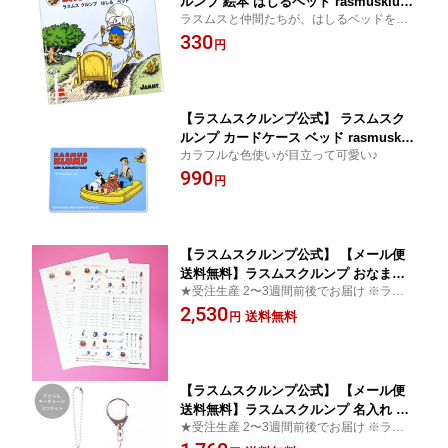
ルンプ 絵本 はしるベッド rasmusklum
ラスムスと仲間たちが、はしるベッドを作
p デンマーク クマ キャラクター 動物 か
っちゃう？！
330
わいい おしゃれ 北欧 北欧雑貨 雑貨 ギ
円
フト プレゼント 読み聞かせ 子供 海外
【ラスムスクルンプ公式】 ラスムスク
ルンプ カードケース ベッド rasmusklu
カラフルな色使いが目立って可愛い♪
mp デンマーク クマ キャラクター 動物
990
かわいい おしゃれ 北欧 北欧雑貨 雑貨
円
子供 海外 ギフト プレゼント プラスチ
ック
【ラスムスクルンプ公式】 【メール便
送料無料】ラスムスクルンプ おなまえ
★受注生産 2〜3週間前後でお届け ※ラッピ
シール 名入れ 入園 入学 rasmusklump
ング・その他商品と同時購入不可
2,530
デンマーク クマ キャラクター 動物 か
送料無料
円
わいい おしゃれ 北欧 北欧雑貨 雑貨 子
供 海外
【ラスムスクルンプ公式】 【メール便
送料無料】ラスムスクルンプ 名入れ ア
★受注生産 2〜3週間前後でお届け ※ラッピ
クリルキーホルダー 入園 入学 rasmusk
ング・その他商品と同時購入不可
lump デンマーク クマ キャラクター 動