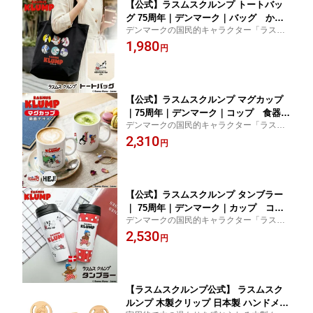
【公式】ラスムスクルンプ トートバッ
グ 75周年｜デンマーク｜バッグ かば
デンマークの国民的キャラクター「ラスム
ん｜北欧 北欧雑貨｜RasmusKlump｜
スクルンプ」デンマークの作家であるハン
1,980
北欧キャラクター 海外キャラ｜クマ
円
セン夫婦によって生み出されたパンケーキ
動物 ｜かわいい おしゃれ｜ギフト プレ
が大好きなクマのキャラクターです。
ゼント｜
【公式】ラスムスクルンプ マグカップ
｜75周年｜デンマーク｜コップ 食器｜
デンマークの国民的キャラクター「ラスム
北欧 北欧雑貨｜RasmusKlump｜北欧
スクルンプ」デンマークの作家であるハン
2,310
キャラクター 海外キャラ｜クマ 動物
円
セン夫婦によって生み出されたパンケーキ
｜かわいい おしゃれ｜ギフト プレゼン
が大好きなクマのキャラクターです。
ト｜
【公式】ラスムスクルンプ タンブラー
｜ 75周年｜デンマーク｜カップ コッ
デンマークの国民的キャラクター「ラスム
プ｜北欧 北欧雑貨｜RasmusKlump｜
スクルンプ」デンマークの作家であるハン
2,530
北欧キャラクター 海外キャラ｜クマ
円
セン夫婦によって生み出されたパンケーキ
動物 ｜かわいい おしゃれ｜ギフト プレ
が大好きなクマのキャラクターです。
ゼント｜
【ラスムスクルンプ公式】 ラスムスク
ルンプ 木製クリップ 日本製 ハンドメイ