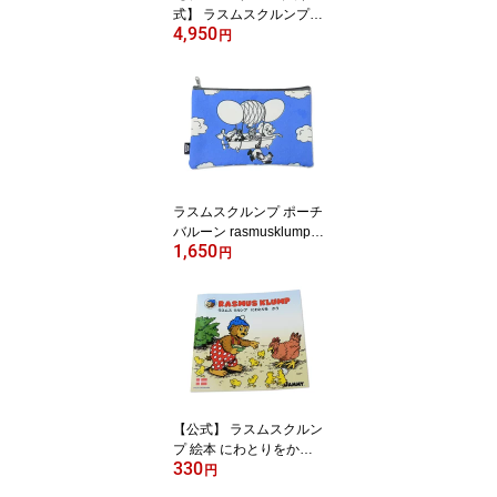
式】 ラスムスクルンプ
4,950
コインバンク 貯金箱 ras
円
musklump デンマーク ク
マ キャラクター 動物 か
わいい おしゃれ 北欧 北
欧雑貨 雑貨 子供 海外 ギ
フト プレゼント レトロ
プラスチック フィギュア
ラスムスクルンプ ポーチ
バルーン rasmusklump
1,650
デンマーク クマ キャラ
円
クター 動物 かわいい お
しゃれ 北欧 北欧雑貨 雑
貨 ギフト プレゼント
【公式】 ラスムスクルン
プ 絵本 にわとりをかう r
330
asmusklump デンマーク
円
クマ キャラクター 動物