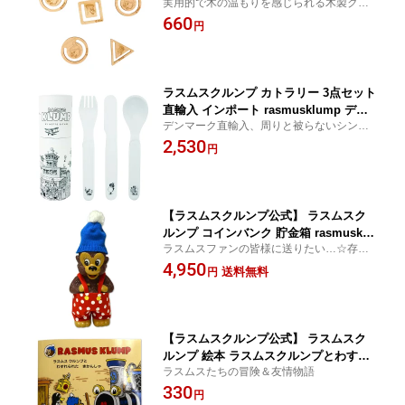
実用的で木の温もりを感じられる木製クリ
ド 手作り 天然木 rasmusklump デンマ
ップです。
660
ーク クマ キャラクター 動物 かわいい
円
おしゃれ 北欧 北欧雑貨 雑貨 子供 女性
海外 ギフト プレゼント
ラスムスクルンプ カトラリー 3点セット
直輸入 インポート rasmusklump デン
デンマーク直輸入、周りと被らないシンプ
マーク クマ キャラクター 動物 かわい
ルかわいいカトラリーセットです。
2,530
い おしゃれ 北欧 北欧雑貨 雑貨 子供 海
円
外 ギフト プレゼント
【ラスムスクルンプ公式】 ラスムスク
ルンプ コインバンク 貯金箱 rasmusklu
ラスムスファンの皆様に送りたい…☆存在
mp デンマーク クマ キャラクター 動物
感抜群のフィギュア型貯金箱♪
4,950
かわいい おしゃれ 北欧 北欧雑貨 雑貨
送料無料
円
子供 海外 ギフト プレゼント レトロ プ
ラスチック フィギュア
【ラスムスクルンプ公式】 ラスムスク
ルンプ 絵本 ラスムスクルンプとわすれ
ラスムスたちの冒険＆友情物語
られたきかんしゃ rasmusklump デンマ
330
ーク クマ キャラクター 動物 かわいい
円