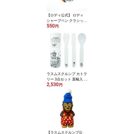
リア 馬 キャラクター 動
物 かわいい
【ロディ公式】 ロディ
シャープペン クラシック
550
Rody イタリア 馬 キャラ
円
クター 動物 かわいい お
しゃれ 雑貨 子供 女性 ギ
フト プレゼント 文具
ラスムスクルンプ カトラ
リー 3点セット 直輸入 イ
2,530
ンポート rasmusklump
円
デンマーク クマ キャラ
クター 動物 かわいい お
しゃれ 北欧 北欧雑貨 雑
貨 子供 海外 ギフト プレ
ゼント
【ラスムスクルンプ公