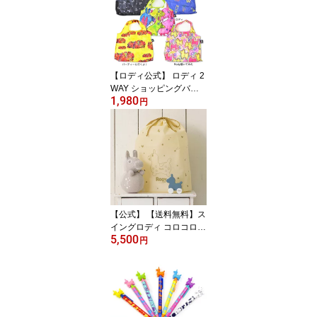
【ロディ公式】 ロディ 2
WAY ショッピングバッ
1,980
グ エコバッグ Rody イタ
円
リア 馬 キャラクター 動
物 かわいい おしゃれ 雑
貨 子供 女性 ギフト プレ
ゼント ホワイトロディプ
ロジェクト
【公式】 【送料無料】ス
イングロディ コロコロロ
5,500
ディ おきあがりこぼし
円
木のおもちゃ セット ラ
ッピング付き ファースト
トイ 出産祝い 0歳 1歳 男
の子 女の子 おしゃれ 誕
生日 ギフト プレゼント
お祝い クリスマス イタ