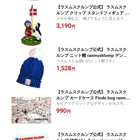
【ラスムスクルンプ公式】 ラスムスク
ルンプ クリップ スタンドフィギュア レ
メモを挟むと、掲げてるように見えるラス
ジン フラッグ rasmusklump デンマー
ムスがかわいい♪
3,190
ク クマ キャラクター 動物 かわいい お
円
しゃれ 北欧 北欧雑貨 雑貨 ギフト プレ
ゼント ピンゴ クマ ペンギン
【ラスムスクルンプ公式】 ラスムスク
ルンプ ニット帽 rasmusklump デンマ
ラスムスとお揃いのニット帽です♪
ーク クマ キャラクター 動物 かわいい
1,528
おしゃれ 北欧 北欧雑貨 雑貨 子供 海外
円
ギフト プレゼント 帽子 防寒 ブルー ネ
イビー ニットキャップ ポンポン
【ラスムスクルンプ公式】 ラスムスク
ルンプ カードケース Finde bog rasmu
セピアでクラシックなデザインが大人可愛
sklump デンマーク クマ キャラクター
い♪
990
動物 かわいい おしゃれ 北欧 北欧雑貨
円
雑貨 子供 海外 ギフト プレゼント プラ
スチック
【ラスムスクルンプ公式】 ラスムスク