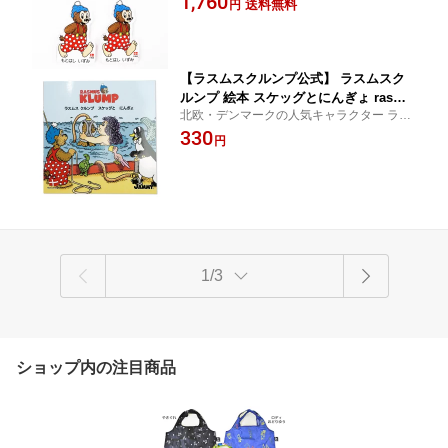
1,760
送料無料
円
物 かわいい おしゃれ 北欧 北欧雑貨 雑
貨 子供 海外 キーチェーン
【ラスムスクルンプ公式】 ラスムスク
ルンプ 絵本 スケッグとにんぎょ rasmu
北欧・デンマークの人気キャラクター ラス
sklump デンマーク クマ キャラクター
ムスクルンプの絵本。 手のひらサイズでお
330
動物 かわいい おしゃれ 北欧 北欧雑貨
円
出かけにも、子どもたちへの読み聞かせに
読み聞かせ 海外 ギフト プレゼント 海
ぴったり◎
外キャラ
1/3
ショップ内の注目商品