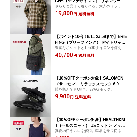
GNS（ケマデザインズ） リネンウール
さらりと品よく着られる、大人のリラック
アムンゼン オンブレー オープンカラー
スシャツ。
19,800
シャツ 日本製 / 長袖 メンズ
送料無料
円
【ポイント10倍！8/11 23:59まで】BRIE
FING（ブリーフィング） デイトリッパ
豊富なポケットと1050Dナイロンを備え
ー ショルダーバッグ A4 B5 / メンズ ミ
た、米国製ショルダー。
40,700
リタリー
送料無料
円
【10％OFFクーポン対象】SALOMON
（サロモン） リラックスモック 6.0 リ
踵を踏んでもOK？、2WAYモック。
カバリー シューズ / メンズ スリッポン
9,900
モックシューズ アウトドア
送料無料
円
【10％OFFクーポン対象】HEALTHKNI
T（ヘルスニット） USコットン メッシ
真夏の汗やムレを解消。猛暑を乗り切るメ
ュ タンクトップ / メンズ ノースリーブ
ッシュタンク