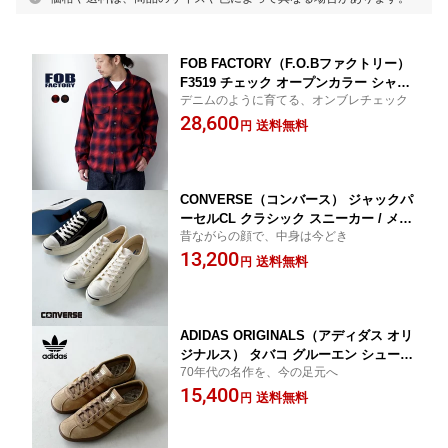
FOB FACTORY（F.O.Bファクトリー）
F3519 チェック オープンカラー シャツ
デニムのように育てる、オンブレチェック
日本製 / メンズ オンブレチェックイン
28,600
ディゴ染め 貝ボタン
送料無料
円
CONVERSE（コンバース） ジャックパ
ーセルCL クラシック スニーカー / メン
昔ながらの顔で、中身は今どき
ズ キャンバス ローカット
13,200
送料無料
円
ADIDAS ORIGINALS（アディダス オリ
ジナルス） タバコ グルーエン シューズ
70年代の名作を、今の足元へ
/ メンズ ローカット スエード
15,400
送料無料
円