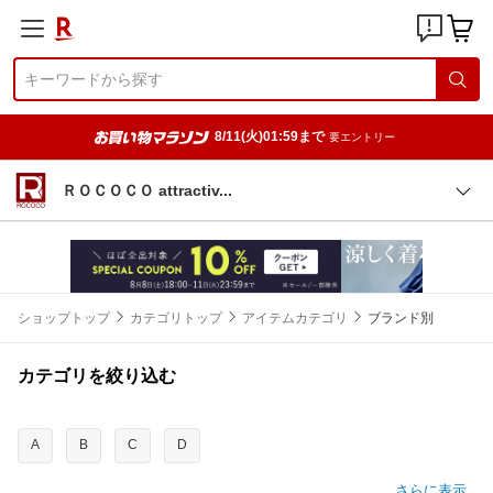
8/11(火)01:59まで
要エントリー
ＲＯＣＯＣＯ attracti
v
ショップトップ
カテゴリトップ
アイテムカテゴリ
ブランド別
カテゴリを絞り込む
A
B
C
D
さらに表示