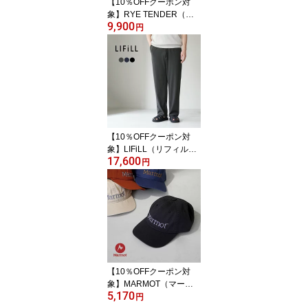
【10％OFFクーポン対
象】RYE TENDER（ラ
9,900
イテンダー） センターテ
円
ィー ソリッド ニットTシ
ャツ / メンズ サマーニッ
ト コットン 半袖 無地
【10％OFFクーポン対
象】LIFiLL（リフィル）
17,600
コットニー リラックスパ
円
ンツ 日本製 / メンズ イー
ジーパンツ
【10％OFFクーポン対
象】MARMOT（マーモ
5,170
ット） ビッグロゴ キャ
円