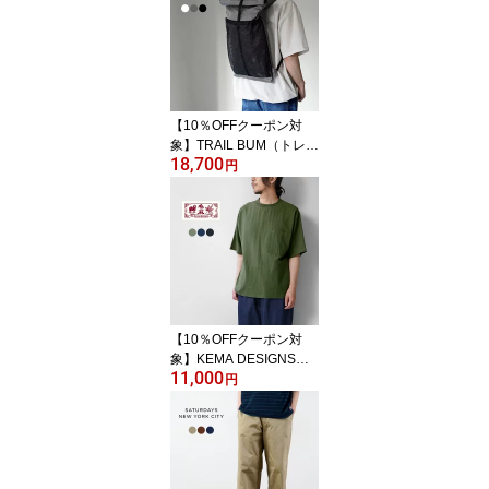
【10％OFFクーポン対
象】TRAIL BUM（トレイ
18,700
ルバム） ビッグタートル
円
ウルトラ200X デイハイ
クバックパック / アウト
ドア ザック リュック 大
容量 耐摩耗 耐衝撃 耐水
メンズ BIG TURTLE ULT
RA200X
【10％OFFクーポン対
象】KEMA DESIGNS
11,000
（ケマデザインズ） ヘン
円
プ/オーガニックコットン
布帛ポケットTシャツ 綿
麻 / 半袖 メンズ 無地