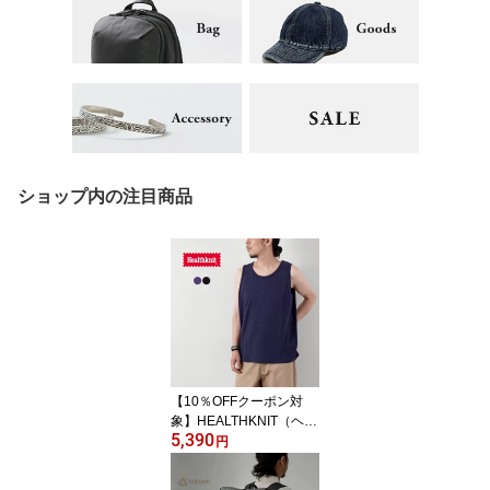
ショップ内の注目商品
【10％OFFクーポン対
象】HEALTHKNIT（ヘル
5,390
スニット） USコットン
円
メッシュ タンクトップ /
メンズ ノースリーブ