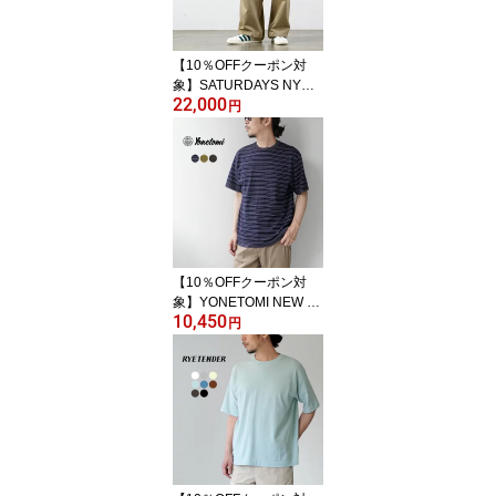
【10％OFFクーポン対
象】SATURDAYS NYC
22,000
（サタデーズ ニューヨー
円
クシティ） ロス ワイド
チノ パンツ / メンズ
【10％OFFクーポン対
象】YONETOMI NEW B
10,450
ASIC（ヨネトミニューベ
円
ーシック） ガーメントダ
イ ボーダー ショートス
リーブTシャツ 日本製 /
メンズ 半袖 ニット