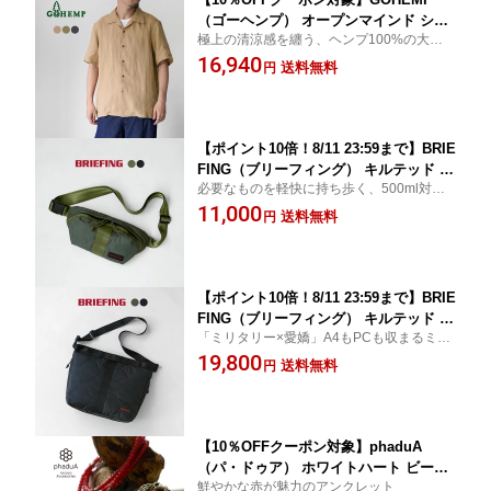
（ゴーヘンプ） オープンマインド シャ
極上の清涼感を纏う、ヘンプ100%の大人オ
ツ ヘンプブロード 麻 / メンズ
ープンカラーシャツ。
16,940
送料無料
円
【ポイント10倍！8/11 23:59まで】BRIE
FING（ブリーフィング） キルテッド ウ
必要なものを軽快に持ち歩く、500ml対応
ォーカーボディバッグ ショルダーバッ
ボディバッグ。
11,000
グ / メンズ ミリタリー
送料無料
円
【ポイント10倍！8/11 23:59まで】BRIE
FING（ブリーフィング） キルテッド ジ
「ミリタリー×愛嬌」A4もPCも収まるミリ
ャンパー M ショルダーバッグ A4 / メン
タリーショルダー。
19,800
ズ ミリタリー
送料無料
円
【10％OFFクーポン対象】phaduA
（パ・ドゥア） ホワイトハート ビーズ
鮮やかな赤が魅力のアンクレット
アンクレット / カットビーズ (3mm) / ア