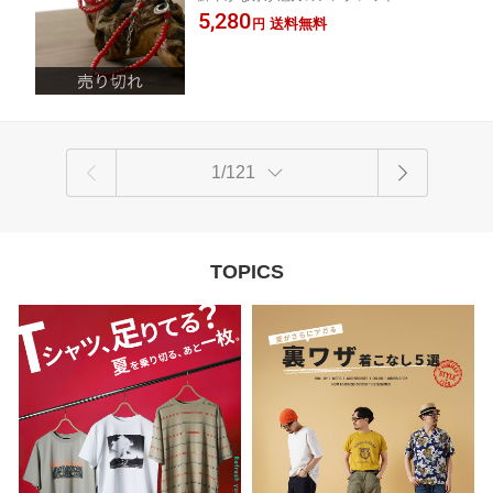
5,280
ジャスター付き / シルバー / アンティー
送料無料
円
ク / レディース メンズ / ペア
1/121
TOPICS