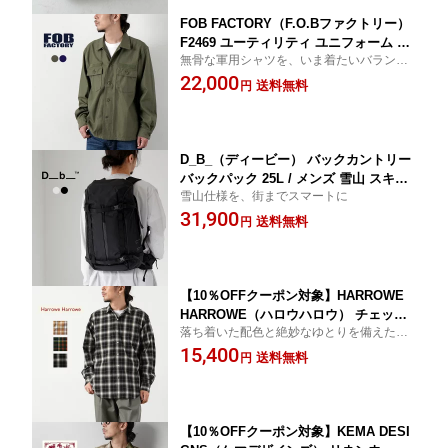
FOB FACTORY（F.O.Bファクトリー）
F2469 ユーティリティ ユニフォーム シ
無骨な軍用シャツを、いま着たいバランス
ャツ 日本製 / メンズ バットダイ バック
に
22,000
サテン 米軍 ミリタリーシャツ
送料無料
円
D_B_（ディービー） バックカントリー
バックパック 25L / メンズ 雪山 スキー
雪山仕様を、街までスマートに
スノーボード
31,900
送料無料
円
【10％OFFクーポン対象】HARROWE
HARROWE（ハロウハロウ） チェック
落ち着いた配色と絶妙なゆとりを備えた、
レギュラーカラーシャツ 日本製 / 長袖
大人のチェックシャツ。
15,400
メンズ
送料無料
円
【10％OFFクーポン対象】KEMA DESI