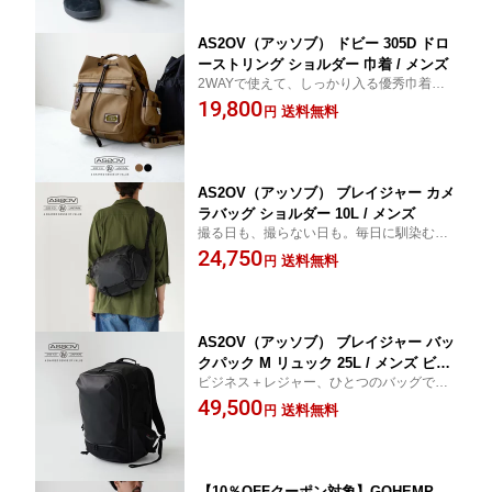
AS2OV（アッソブ） ドビー 305D ドロ
ーストリング ショルダー 巾着 / メンズ
2WAYで使えて、しっかり入る優秀巾着バ
ッグ。
19,800
送料無料
円
AS2OV（アッソブ） ブレイジャー カメ
ラバッグ ショルダー 10L / メンズ
撮る日も、撮らない日も。毎日に馴染むカ
メラバッグ。
24,750
送料無料
円
AS2OV（アッソブ） ブレイジャー バッ
クパック M リュック 25L / メンズ ビジ
ビジネス＋レジャー、ひとつのバッグで完
ネス レジャー
結。
49,500
送料無料
円
【10％OFFクーポン対象】GOHEMP