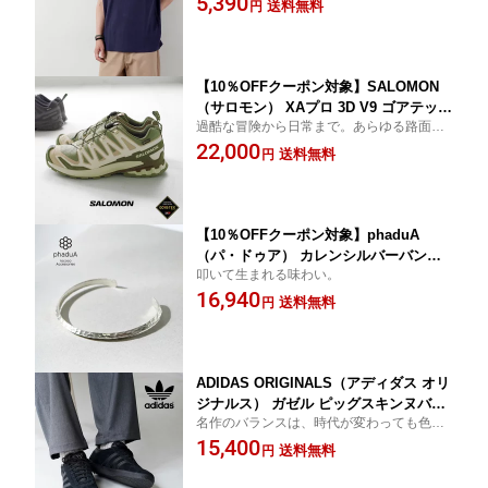
5,390
送料無料
円
【10％OFFクーポン対象】SALOMON
（サロモン） XAプロ 3D V9 ゴアテック
過酷な冒険から日常まで。あらゆる路面を
ス Mトレイルランニング / メンズ スニ
刻む傑作シューズ
22,000
ーカー シューズ 防水 アウトドア
送料無料
円
【10％OFFクーポン対象】phaduA
（パ・ドゥア） カレンシルバーバング
叩いて生まれる味わい。
ル ポイントセンターハンマードアイ
16,940
ズ 鎚目（つちめ） / メンズ レディー
送料無料
円
ス カレンシルバー
ADIDAS ORIGINALS（アディダス オリ
ジナルス） ガゼル ピッグスキンヌバッ
名作のバランスは、時代が変わっても色褪
ク シューズ / メンズ ローカット スエー
せない。
15,400
ド
送料無料
円