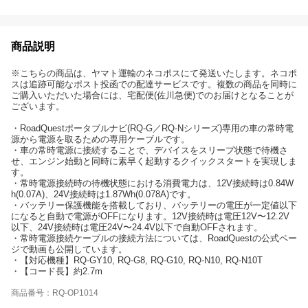
商品説明
※こちらの商品は、ヤマト運輸のネコポスにて発送いたします。ネコポ
スは追跡可能なポスト投函での配達サービスです。複数の商品を同時に
ご購入いただいた場合には、宅配便(佐川急便)でのお届けとなることが
ございます。
・RoadQuestポータブルナビ(RQ-G／RQ-Nシリーズ)専用の車の常時電
源から電源を取るための専用ケーブルです。
・車の常時電源に接続することで、デバイスをスリープ状態で待機さ
せ、エンジン始動と同時に素早く起動するクイックスタートを実現しま
す。
・常時電源接続時の待機状態における消費電力は、12V接続時は0.84W
h(0.07A)、24V接続時は1.87Wh(0.078A)です。
・バッテリー保護機能を搭載しており、バッテリーの電圧が一定値以下
になると自動で電源がOFFになります。12V接続時は電圧12V〜12.2V
以下、24V接続時は電圧24V〜24.4V以下で自動OFFされます。
・常時電源接続ケーブルの接続方法については、RoadQuestの公式ペー
ジで動画も公開しています。
・【対応機種】RQ-GY10, RQ-G8, RQ-G10, RQ-N10, RQ-N10T
・【コード長】約2.7m
商品番号：RQ-OP1014