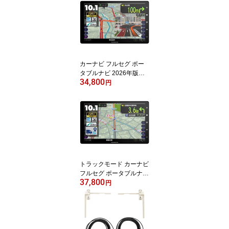
リン地図 8インチ IPSワ
イドHD液晶 12V-24V バ
ックカメラ接続 Bluetoot
h出力 RoadQuest RQ-G
8
カーナビ フルセグ ポー
タブルナビ 2026年版ゼ
34,800
ンリン地図 10.1インチ I
円
PSワイドHD液晶 12V-24
V バックカメラ接続 Blue
tooth出力 RoadQuest R
Q-N10
トラックモード カーナビ
フルセグ ポータブルナビ
37,800
2026年版ゼンリン地図 1
円
0.1インチ IPSワイドHD
液晶 12V-24V バックカ
メラ接続 Bluetooth出力
RoadQuest RQ-N10T