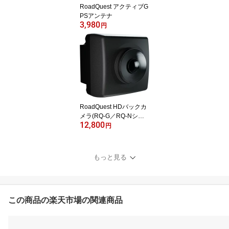
RoadQuest アクティブG
PSアンテナ
3,980
円
RoadQuest HDバックカ
メラ(RQ-G／RQ-Nシリ
12,800
ーズ専用)
円
もっと見る
この商品の楽天市場の関連商品