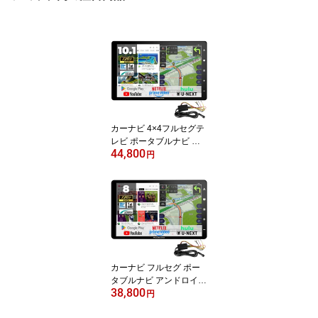
カーナビ 4×4フルセグテ
レビ ポータブルナビ ア
44,800
ンドロイドナビ ネット動
円
画 タブレット機能 スマ
ートフォン接続 10.1イン
チ IPSワイドHD液晶 202
6年版ゼンリン地図 12V-
24V バックカメラ接続 Bl
uetooth出力 RoadQuest
RQ-GY10
カーナビ フルセグ ポー
タブルナビ アンドロイド
38,800
ナビ ネット動画 タブレ
円
ット機能 2026年版ゼン