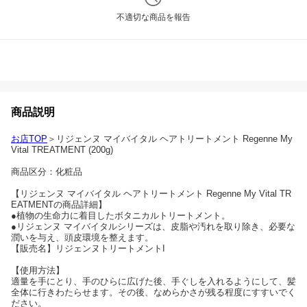
不適切な商品を報告
商品説明
お店TOP
＞リジェンヌ マイバイタル ヘアトリートメント Regenne My
Vital TREATMENT (200g)
商品区分：化粧品
【リジェンヌ マイバイタル ヘアトリートメント Regenne My Vital TR
EATMENTの商品詳細】
●植物の生命力に着目したボタニカルトリートメント。
●リジェンヌ マイバイタルシリーズは、皮脂や汚れを取り除き、必要な
潤いを与え、頭皮環境を整えます。
【販売名】リジェンヌトリートメントI
【使用方法】
適量を手にとり、手のひらに広げた後、手ぐしを入れるようにして、髪
全体に行きわたらせます。その後、なめらかさが残る程度にすすいでく
ださい。