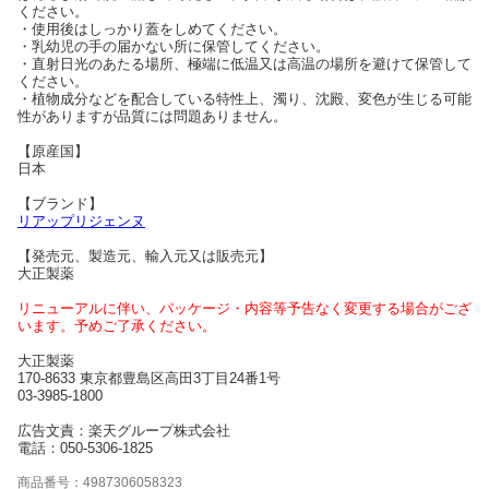
ください。
・使用後はしっかり蓋をしめてください。
・乳幼児の手の届かない所に保管してください。
・直射日光のあたる場所、極端に低温又は高温の場所を避けて保管して
ください。
・植物成分などを配合している特性上、濁り、沈殿、変色が生じる可能
性がありますが品質には問題ありません。
【原産国】
日本
【ブランド】
リアップリジェンヌ
【発売元、製造元、輸入元又は販売元】
大正製薬
リニューアルに伴い、パッケージ・内容等予告なく変更する場合がござ
います。予めご了承ください。
大正製薬
170-8633 東京都豊島区高田3丁目24番1号
03-3985-1800
広告文責：楽天グループ株式会社
電話：050-5306-1825
商品番号：4987306058323