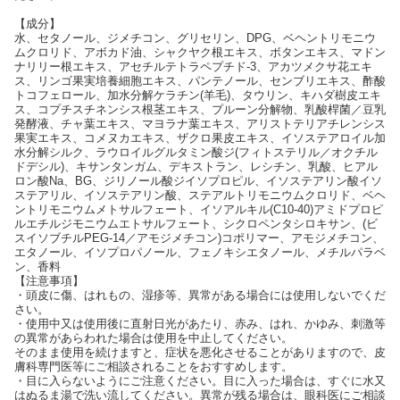
【成分】
水、セタノール、ジメチコン、グリセリン、DPG、ベヘントリモニウ
ムクロリド、アボカド油、シャクヤク根エキス、ボタンエキス、マドン
ナリリー根エキス、アセチルテトラペプチド-3、アカツメクサ花エキ
ス、リンゴ果実培養細胞エキス、パンテノール、センブリエキス、酢酸
トコフェロール、加水分解ケラチン(羊毛)、タウリン、キハダ樹皮エキ
ス、コプチスチネンシス根茎エキス、プルーン分解物、乳酸桿菌／豆乳
発酵液、チャ葉エキス、マヨラナ葉エキス、アリストテリアチレンシス
果実エキス、コメヌカエキス、ザクロ果皮エキス、イソステアロイル加
水分解シルク、ラウロイルグルタミン酸ジ(フィトステリル／オクチル
ドデシル)、キサンタンガム、デキストラン、レシチン、乳酸、ヒアル
ロン酸Na、BG、ジリノール酸ジイソプロピル、イソステアリン酸イソ
ステアリル、イソステアリン酸、ステアルトリモニウムクロリド、ベヘ
ントリモニウムメトサルフェート、イソアルキル(C10-40)アミドプロピ
ルエチルジモニウムエトサルフェート、シクロペンタシロキサン、(ビ
スイソブチルPEG-14／アモジメチコン)コポリマー、アモジメチコン、
エタノール、イソプロパノール、フェノキシエタノール、メチルパラベ
ン、香料
【注意事項】
・頭皮に傷、はれもの、湿疹等、異常がある場合には使用しないでくだ
さい。
・使用中又は使用後に直射日光があたり、赤み、はれ、かゆみ、刺激等
の異常があらわれた場合は使用を中止してください。
そのまま使用を続けますと、症状を悪化させることがありますので、皮
膚科専門医等にご相談されることをおすすめします。
・目に入らないようにご注意ください。目に入った場合は、すぐに水又
はぬるま湯で洗い流してください。異常が残る場合は、眼科医にご相談