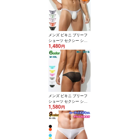
ン レース 透け ブーメラ
ンパンツ 男性下着 メン
ズ下着
メンズ ビキニ ブリーフ
ショーツ セクシー シー
1,480
スルー もっこり ミニビ
円
キニ マイクロビキニ ス
ケスケ ローライズ ビキ
ニブリーフ 立体縫製 軽
量 薄い 男性下着 メンズ
下着
メンズ ビキニ ブリーフ
ショーツ セクシー シー
1,580
スルー もっこり スケス
円
ケ ローライズ ビキニブ
リーフ 立体縫製 軽量 薄
い 男性下着 メンズ下着