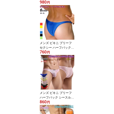
980
フバック ビキニブリーフ
円
シースルー スケスケ レ
ース メッシュ 過激 サイ
ドストリング メンズ下着
男性下着
メンズ ビキニ ブリーフ
セクシー ハーフバック
760
ビキニブリーフ ビキニパ
円
ンツ メンズ ビキニ ショ
ーツ セクシー ローライ
ズ ブラジリアン ブーメ
ランパンツ 男性下着 メ
ンズ下着 ラメ 光沢感
メンズ ビキニ ブリーフ
ハーフバック シースルー
860
セクシー ビキニブリーフ
円
ビキニパンツ メンズビキ
ニ ショーツ ブラジリア