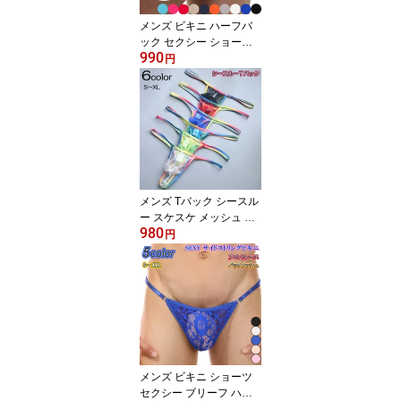
メンズ ビキニ ハーフバ
ック セクシー ショーツ
990
ハイレグ リオバック サ
円
イドストリング スポーテ
ィ ブリーフ ビキニブリ
ーフ 男性 下着 スケスケ
透け透け 薄素材 伸縮素
材 快適 フィット インナ
ー 大きいサイズ M L XL
XXL XXXL
メンズ Tバック シースル
ー スケスケ メッシュ セ
980
クシー ハイレグ サイド
円
ストリング ショーツ メ
ンズTバック パンツ メン
ズ下着 男性下着 立体縫
製
メンズ ビキニ ショーツ
セクシー ブリーフ ハー