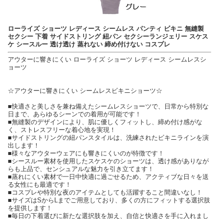
ローライズ ショーツ レディース シームレス パンティ ビキニ 無縫製
セクシー 下着 サイドストリング 紐パン セクシーランジェリー スケス
ケ シースルー 透け透け 蒸れない 締め付けない コスプレ
アウターに響きにくい ローライズ ショーツ レディース シームレスシ
ョーツ
☆アウターに響きにくい シームレスビキニショーツ☆
■快適さと美しさを兼ね備えたシームレスショーツで、日常から特別な
日まで、あらゆるシーンでの着用が可能です！
■無縫製のデザインにより、肌に優しくフィットし、締め付け感がな
く、ストレスフリーな着心地を実現！
■サイドストリングの紐パンスタイルは、洗練されたビキニラインを演
出します！
■様々なアウターウェアにも響きにくいのが特徴です！
■シースルー素材を使用したスケスケのショーツは、透け感がありなが
らも上品で、センシュアルな魅力を引き立てます！
■蒸れにくい素材で一日中快適に過ごせるため、アクティブな日々を送
る女性にも最適です！
■コスプレや特別な夜のアイテムとしても活躍すること間違いなし！
■サイズはSからLまでご用意しており、多くの方にフィットする選択肢
を提供します！
■毎日の下着選びに新たな選択肢を加え、自信と快適さを手に入れまし