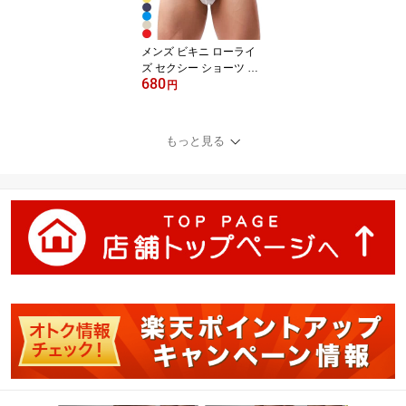
メンズ ビキニ ローライ
ズ セクシー ショーツ ブ
680
リーフ ビキニブリーフ
円
フルバック 男性 下着 ス
トレッチ インナー 薄手
スケスケ 透け透け 軽量
もっと見る
フィット 立体