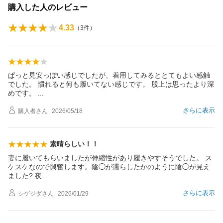
購入した人のレビュー
4.33
（
3
件）
ぱっと見安っぽい感じでしたが、着用してみるととてもよい感触
でした。 慣れると何も履いてない感じです。 股上は思ったより深
めです。
さらに表示
購入者
さん
2026/05/18
素晴らしい！！
妻に履いてもらいましたが伸縮性があり履きやすそうでした。 ス
ケスケなので興奮します。陰◯が濡らしたかのように陰◯が見え
ました?
夜
さらに表示
シゲジダ
さん
2026/01/29