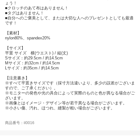
ょう！
■クロッチのあて布はありません！
■タグはありません！
■自分へのご褒美として、または大切な人へのプレゼントとしても最適
です！
【素材】
nylon80%、spandex20%
【サイズ】
平置 サイズ 横(ウエスト) / 縦(丈)
Sサイズ：約29.5cm / 約14.5cm
Mサイズ：約32cm / 約14.5cm
Lサイズ：約35cm / 約14.5cm
【注意書き】
※すべて平置きサイズです（採寸方法違いより、多少の誤差がございま
すので、ご了承ください）。
※モニターの発色や光の具合によって実際のものと色が異なる場合がご
ざいます。
※画像とはイメージ・デザイン等が若干異なる場合がございます。
※小さい傷、汚れ、ほつれ、縫製が粗い場合がございます。
商品番号：il0016