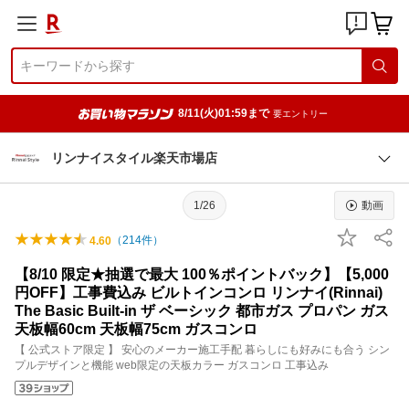
8/11(火)01:59まで
要エントリー
リンナイスタイル楽天市場店
1/26
動画
（
214
件）
4.60
【8/10 限定★抽選で最大 100％ポイントバック】【5,000
円OFF】工事費込み ビルトインコンロ リンナイ(Rinnai)
The Basic Built-in ザ ベーシック 都市ガス プロパン ガス
天板幅60cm 天板幅75cm ガスコンロ
【 公式ストア限定 】 安心のメーカー施工手配 暮らしにも好みにも合う シン
プルデザインと機能 web限定の天板カラー ガスコンロ 工事込み