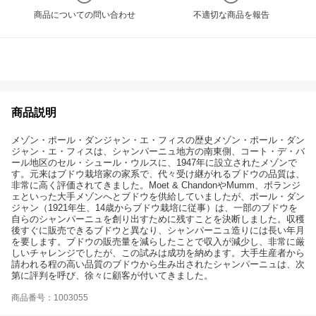
商品についての問い合わせ
不適切な商品を報告
商品説明
メゾン・ポール・ダンジャン・エ・フィスの歴史メゾン・ポール・ダン
ジャン・エ・フィスは、シャンパーニュ地方の南東側、コート・デ・バ
ール地区のセル・シュール・ウルスに、1947年に設立されたメゾンで
す。元来はブドウ栽培家の家系で、代々受け継がれるブドウの品質は、
非常に高く評価されてきました。Moet & ChandonやMumm、ボランジ
ェといった大手メゾンへとブドウを供給していましたが、ポール・ダン
ジャン（1921年生、14歳からブドウ栽培に従事）は、一部のブドウを
自らのシャンパーニュを創り出すために残すことを決断しました。収穫
後すぐに販売できるブドウと異なり、シャンパーニュ造りには長い年月
を要します。ブドウの販売量を減らしたことで収入が減少し、非常に厳
しいチャレンジでしたが、この試みは成功を納めます。大手生産者から
請われる程の高い品質のブドウから生み出されたシャンパーニュは、次
第に評判を呼び、徐々に顧客が付いてきました。
商品番号：1003055