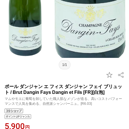
1/1
ポール ダンジャン エ フィス ダンジャン フェイ ブリュッ
ト / Brut Dangin Fays Dangin et Fils [FR][白泡]
マムやモエに葡萄を卸していた職人肌なメゾンが造る、高いコストパフォー
マンスで人気を集める、自然派シャンパーニュ。[R6.03]
5,900
円