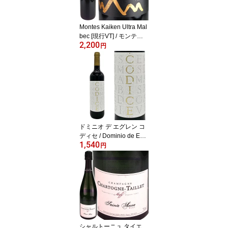
Montes Kaiken Ultra Mal
bec [現行VT] / モンテス
2,200
カイケン ウルトラ マル
円
ベック [AR][赤][M]
ドミニオ デ エグレン コ
ディセ / Dominio de Egu
1,540
ren Codice Tinto [現行V
円
T][ES][赤]
シャルトーニュ タイエ