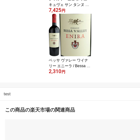
キュヴェ サン タンヌ ブ
7,425
リュット / Chartogne-Tai
円
llet Brut Cuvee Sainte An
ne [NV][FR][白泡]
ベッサ ヴァレー ワイナ
リー エニーラ / Bessa Va
2,310
lley Winery Enira [BG][赤]
円
test
この商品の楽天市場の関連商品