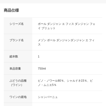
商品仕様
シリーズ名
ポール ダンジャン エ フィス ダンジャン フェ
イ ブリュット
ブランド名
メゾン ポール ダンジャンダンジャン エ フィ
ス
総本数
1
単品容量
750ml
ぶどうの品種
ピノ・ノワール80％、シャルドネ15％、ピ
（ワイン）
ノ・ムニエ5％
ワインの産地
シャンパーニュ