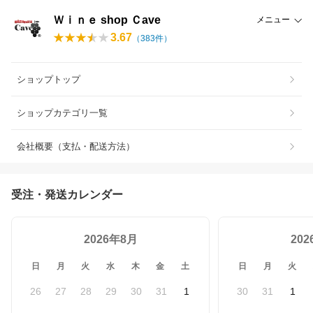
Ｗｉｎｅ shop Ｃave
メニュー
3.67
（
383
件）
ショップトップ
ショップカテゴリ一覧
会社概要（支払・配送方法）
受注・発送カレンダー
2026年8月
20
日
月
火
水
木
金
土
日
月
火
26
27
28
29
30
31
1
30
31
1