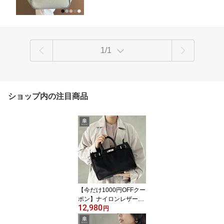
1/1
ショップ内の注目商品
【今だけ1000円OFFクー
ポン】ナイロンレザーコ
12,980
ンビ 2WAY トートバッグ
円
レディース 通勤 お仕事