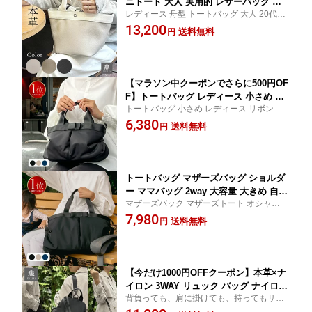
ニトート 大人 実用的 レザーバッグ お
レディース 舟型 トートバッグ 大人 20代 30
しゃれ カジュアル きれいめ かわいい
代 40代 50代 人気 ブランド ワンマイルバッ
13,200
小さめ デイリー 通勤 通学 仕事 オフィ
送料無料
円
グ 上品 シュリンクレザー 上質レザー 高品
ス 人気 黒 トープ グレー RICKERS リ
質本革 レザーバッグ
ッカーズ
【マラソン中クーポンでさらに500円OF
F】トートバッグ レディース 小さめ ミ
トートバッグ 小さめ レディース リボンバ
ニトート リボントート ファスナー付き
ッグ 通勤 通学 買い物 トートバック ミニサ
6,380
かわいい 上品 きれいめ おしゃれ 軽量
送料無料
円
イズ かわいい おしゃれ 2WAY 舟形 セミフ
大容量 サブバッグ リボントート ミニト
ォーマル ブラック ネイビー グレージュ 母
ートバッグ ショルダーストラップ付 肩
の日 ギフト
掛け 斜め掛け ナイロン 黒
トートバッグ マザーズバッグ ショルダ
ー ママバッグ 2way 大容量 大きめ 自立
マザーズバック マザーズトート オシャレ
軽量 軽い ストラップ ナイロン ベビー
ママバッグ ナイロン ブラック ネイビー グ
7,980
リボンバッグ リボントート ブラック 黒
送料無料
円
レージュ 撥水 旅行 出産祝い ギフトにも お
おしゃれ 旅行 出張 入院バッグ 陣痛バ
すすめ リッカーズ
ッグ ギフト お祝い プレゼント
【今だけ1000円OFFクーポン】本革×ナ
イロン 3WAY リュック バッグ ナイロン
背負っても、肩に掛けても、持ってもサマ
レディース ショルダー 手提げ トート
になる、ハンサム見えの「新・3Wayバッ