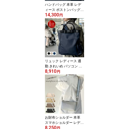
着 手提げ
ハンドバッグ 本革 レデ
ィース ボストンバッグ
14,300
レザーバッグ 小さめ ミ
円
ニボストン 軽量 A5 2wa
y ショルダー ストラップ
付 四角 レザー セレモニ
ー 通勤 結婚式 入学式 卒
業式 七五三 オケージョ
ン フォーマル 革バッグ
ブラック
リュック レディース 通
勤 きれいめ パソコン A4
8,910
軽い おしゃれ ビジネス
円
かばん 上品 リュックサ
ック ナイロン リボン 背
面ファスナー 大人 軽量
女性 ブラック 黒 ネイビ
ー グレージュ 機能的 背
面ポケット 保冷ポケット
お財布ショルダー 本革
スマホショルダー レディ
8,250
ース 財布ポシェット シ
円