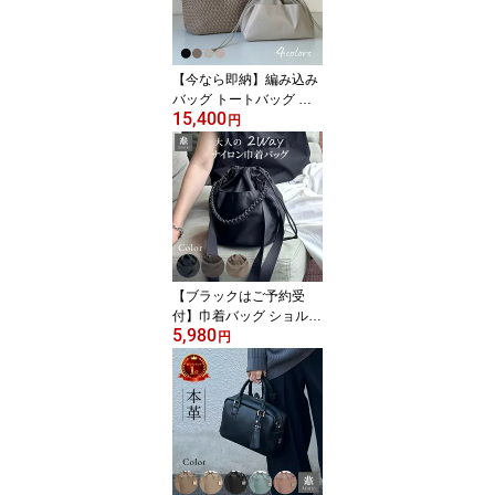
パデット 編み込み メッ
シュ イントレチャート
小さめ きれいめ 高密度
ナイロン おしゃれ 可愛
【今なら即納】編み込み
い リッカーズ
バッグ トートバッグ 編
15,400
み込みトート メッシュト
円
ートバッグ レディース
通勤 A4 大容量 軽量 上品
おしゃれ ネオプレーン
ネオプレン マザーズバッ
グ 巾着バッグ 編込み 編
みバッグ 自立 洗える 肩
掛け きれいめ リッカー
ズ PADMA
【ブラックはご予約受
付】巾着バッグ ショルダ
5,980
ー 2WAY ショルダーバッ
円
グ ナイロン ハンドバッ
グ ドローストリングバッ
グ ポシェット レディー
スミニ トート ペットボ
トル ワンハンドル バッ
グ 2way ドロストバッグ
おしゃれ 黒 ブラック 巾