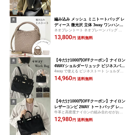
ーバッグ 本革 鞄 バック レディース 通
小さめ 軽量 軽い 上質レザー 高品質本革 バ
勤 誕生日 プレゼント ギフト 上質レザ
ケツ型
ー
編み込み メッシュ ミニトートバッグ レ
ディース 微光沢 立体 3way ワンハンド
ネオプレントート ネオプレーン バッグ お
ル ミニバッグ ショルダー 斜めがけ 軽
しゃれ 通勤バッグ レディース 縦 横 サブバ
13,800
量 上品 きれいめ 軽い カジュアル ハン
送料無料
円
ッグ ネオプレン バッグ 編み込み バッグ 編
ドバッグ 巾着付き 洗える 肩掛け 通勤
みバッグ 洗える トープ ブラック 黒
おしゃれ ネオプレーン リッカーズ PAD
MA
【今だけ1000円OFFクーポン】ナイロン
4WAYショルダーリュック ビジネスバッ
4way で使える ビジネストート ショルダー
グ レディース 大容量 通勤バッグ PC パ
バッグ リュックサック バックパック 出張
14,960
ソコンケース お仕事バッグ ショルダー
送料無料
円
キャリーオン
ストラップ付 ハンドバッグ トート リュ
ック 軽量 大容量 手提げ 肩掛け きれい
め ベルト ブラック 黒 グレー
【今だけ1000円OFFクーポン】ナイロン
レザーコンビ 2WAY トートバッグ レデ
牛革と高密度ナイロンの組み合わせがおし
ィース 通勤 お仕事 卒業式 入学式 入園
ゃれ ちょうどよいサイズのきれいめバッグ
12,980
式 保護者会 オケージョン A4サイズ対応
送料無料
円
ベルトデザイン ショルダーストラップ
付 軽量 大容量 手提げ 肩掛け きれいめ