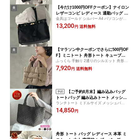
牛革 本革 ブラック 黒 グレー トープ
【今だけ1000円OFFクーポン】ナイロン
レザーコンビ レディース 通勤バッグ ビ
金具はゴールド シルバー A4 パソコンが入
ジネスバッグ トートバッグ A4サイズ対
る 通勤バッグ お仕事バッグ
13,200
応 ベルトデザイン ショルダーバッグ 通
送料無料
円
勤 軽量 大容量 PC 手提げ 肩掛け きれ
いめ 牛革 ブラック 黒 グレー トープ
【マラソン中クーポンでさらに500円OF
F】ミニトート 舟形トート キューブバ
ふっくら 手触り 2通りのシルエット 舟形ト
ッグ ナイロン レディース パフィ PADM
ート キューブ型トート さらに斜め掛けでき
7,920
A バッグ パデット 編み込み メッシュ
送料無料
円
るショルダーストラップ付使いやすい ミニ
イントレチャート ハンドバッグ ショル
トート
ダーバッグ ミニバッグ 斜めがけ パデッ
トバッグ 大人 上品 RICKERS リッカー
ズ
【ご予約8月末】編み込みバッグ
トートバッグ 編み込みトート メッシュ
ランチトート ミドルサイズ メッシュバッグ
トートバッグ 編みバッグ レディース 通
編込み バッグ イントレチャートバッグ ブ
14,850
勤 軽量 上品 おしゃれ ネオプレーン ネ
円
ラック トープ アイスグレー ピンク 人気の
オプレン ドロストバッグ 巾着付 2WAY
新色 チャコールモカ RICKERS
ショルダーストラップ 自立 洗える 肩掛
け きれいめ RICKERS リッカーズ PAD
MA
舟形 トート バッグ レディース 本革 ミ