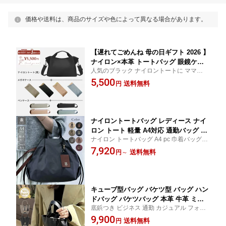
価格や送料は、商品のサイズや色によって異なる場合があります。
【遅れてごめんね 母の日ギフト 2026 】
ナイロン×本革 トートバッグ 眼鏡ケー
人気のブラック ナイロントートに ママの必
ス ペンケース 3点セット レディース き
需品リーディンググラスケース と同素材の
5,500
れいめ ミニトート ナイロントート A4
送料無料
円
細長マルチケースがセットになった 母の日
軽量 ショルダーバッグ ななめ掛け お母
ギフトセットです 自分用にもお得なセッ
さん 義母 ママ 自分へのご褒美に 40代 5
ト！
0代 60代 使いやすい きれいめ
ナイロントートバッグ レディース ナイ
ロン トート 軽量 A4対応 通勤バッグ 黒
ナイロン トートバッグ A4 pc 巾着バッグ き
シンプル 無地 持ち手 革 大容量 巾着型
れいめ 通勤バッグ マザーズバッグ サブバ
7,920
軽い きれいめ 大人 ショルダー ストラ
送料無料
円
～
ッグ オケージョン 冠婚葬祭 大人 上品 ショ
ップ パスケース付 斜めがけ 2way ブラ
ルダーバッグ 20代 30代 40代 50代 小さめ
ック グレー カーキ PADMA パドマ
キューブ型バッグ バケツ型 バッグ ハン
ドバッグ バケツバッグ 本革 牛革 ミニ
底鋲つき ビジネス 通勤 カジュアル フォー
トートバッグ レディース バッグ バッグ
マル 上品 おしゃれ レザーバッグ おすすめ
9,900
インバッグ付 pmサイズ キューブ レザ
送料無料
円
女性 記念日 高見え 本革バッグ セレモニー