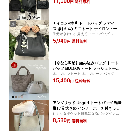
11,000
おしゃれ きれいめ 軽量 ショルダーバッ
送料無料
円
グ」
グ 黒 ブラック グレー 灰色 つや感ナイ
ロン×本革
ナイロン×本革 トートバッグ レディー
ス きれいめ ミニトート ナイロントート
手元がきれいに見える トートバッグ レディ
A4 軽量 ショルダーバッグ ななめ掛け
ース 小さめ ナイロン 2way 肩掛け 斜めがけ
5,940
ハンドバッグ 軽い 2way 多収納 マグネ
送料無料
円
上品
ット シンプル 通勤 女性 B5 かわいい お
しゃれ 黒 ブラック 小さめ 肩掛け
【今なら即納】編み込みバッグ トート
バッグ 編み込みトート メッシュトート
ネオプレントート ネオプレーン バッグ お
バッグ レディース 通勤 A4 大容量 軽量
しゃれ マザーズバッグ 通勤バッグ レディ
15,400
上品 おしゃれ ネオプレーン ネオプレン
送料無料
円
ース a4 縦 横 サブバッグ ネオプレン バッグ
マザーズバッグ 巾着バッグ 編込み 編み
編み込み バッグ 編みバッグ 洗える トープ
バッグ 自立 洗える 肩掛け きれいめ リ
グレー
ッカーズ PADMA
アングリッド Ungrid トートバッグ 軽量
推し活 大きめ インナーポーチ付き レデ
仕切り＆ポケット機能になるバッグインバ
ィース 人気 バッグインバッグ付き A4
ッグ付き トートバッグ かわいい オシャレ
8,580
トート ショルダーバッグ 大人 大容量
送料無料
円
ブランド 旅行 カジュアル
仕切り 通勤バッグ お仕事バッグ PUレ
ザー 黒 ブラック