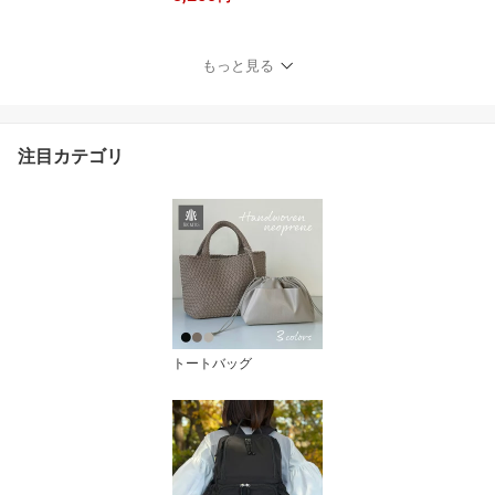
ョルダーバッグ スマホポ
ーチ 軽量 斜めがけ お財
布バッグ 小さめ ミニバ
もっと見る
ッグ おしゃれ 人気 普段
使い 通勤 通学 30代 40代
3way レザーウォレット
ギフト プレゼント
注目カテゴリ
トートバッグ