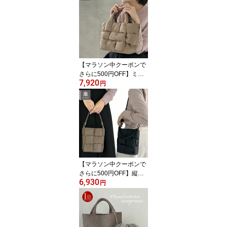
卒業式 入学式 入園式 保
護者会 オケージョン A4
サイズ対応 ベルトデザイ
ン ショルダーストラップ
付 軽量 大容量 手提げ 肩
掛け きれいめ 牛革 本革
ブラック 黒 グレー トー
【マラソン中クーポンで
プ
さらに500円OFF】ミニ
7,920
トート 舟形トート キュ
円
ーブバッグ ナイロン レ
ディース パフィ PADMA
バッグ パデット 編み込
み メッシュ イントレチ
ャート ハンドバッグ シ
ョルダーバッグ ミニバッ
グ 斜めがけ パデットバ
ッグ 大人 上品 RICKERS
【マラソン中クーポンで
リッカーズ
さらに500円OFF】縦型
6,930
ショルダーバッグ レディ
円
ース 軽量 スマホショル
ダー ポシェット 2WAY
パフィ PADMA パドマ ミ
ニバッグ ミニショルダー