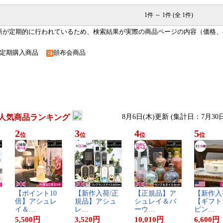
1件 ～ 1件 (全 1件)
新が定期的に行われているため、検索結果が実際の商品ページの内容（価格、
定期購入商品
頒布会商品
人気商品ランキング
8月6日(木)更新 (集計日：7月30
2
3
4
5
位
位
位
位
【​ポ​イ​ン​ト​1​0​
【​新​作​入​荷​/​正​
【​正​規​品​】​ア​
【​新​作​入​
倍​】​ア​シ​ュ​レ​
規​品​】​ア​シ​ュ​
シ​ュ​レ​イ​＆​バ​
【​ギ​フ​ト​
イ​＆​…
レ​…
ー​ウ​…
ピ​ン​…
5,500
円
3,520
円
10,010
円
6,600
円