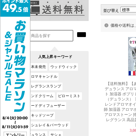
並び替え
価格や送料は
【送料無料】【あ
デュランス アロ
ト 加湿器 ポプリ
（デュランス）
レンドアロマオイ
師 加湿器 アロマ
アロマストーン 持
レグランス 高品質
3,