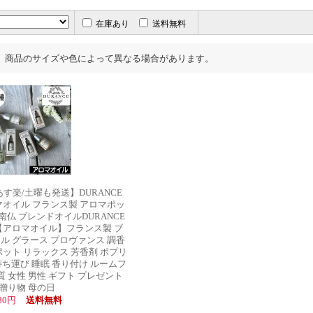
在庫あり
送料無料
、商品のサイズや色によって異なる場合があります。
す楽/土曜も発送】DURANCE
マオイル フランス製 アロマポッ
 南仏 ブレンドオイルDURANCE
【アロマオイル】フランス製 ブ
ル グラース プロヴァンス 調香
ポット リラックス 芳香剤 ポプリ
ち運び 睡眠 香り付け ルームフ
 女性 男性 ギフト プレゼント
贈り物 母の日
080円
送料無料