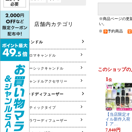
※商品ページの更
い。
※
予約商品
このショップの
1
位
【​当​店​限​定​オ​
イ​ル​新​作​入​荷​
】​ア​…
7,040
円