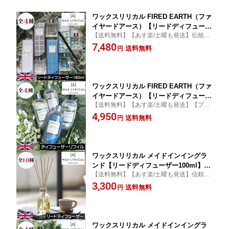
ワックスリリカル FIRED EARTH（ファ
イヤードアース）【リードディフューザ
【送料無料】【あす楽/土曜も発送】伝統的
ー 180ml】イギリス製 英国 ヨーロッパ
なお茶の香り ファイアードアース 信頼ある
7,480
ルームフレグランス スティックタイプ
送料無料
円
英国製の高級感漂うラグジュアリーライン
インテリア デザイナーズ 模様 幾何学
≪プレゼント ギフト 贈り物に≫
お茶 オシャレ 女性 男性 ギフト プレゼ
ント 贈り物 ユニセックス
ワックスリリカル FIRED EARTH（ファ
イヤードアース）【リードディフューザ
【送料無料】【あす楽/土曜も発送】【プレ
ー リフィル（詰め替え用）200ml】イギ
ゼント ギフト 贈り物に】≪WAX LYRICAL
4,950
リス製 英国 ヨーロッパ ルームフレグラ
送料無料
円
ファイアードアース≫信頼ある英国製の高
ンス インテリア オシャレ アロマディフ
級感漂うラグジュアリーライン
ューザー フレグランスディフューザー
レフィル 詰替 つめかえ 追加 お茶の香
り
ワックスリリカル メイドインイングラ
ンド【リードディフューザー100ml】W
【送料無料】【あす楽/土曜も発送】信頼あ
AX LYRICAL Made in England イギリ
る英国製の上品な香りにオシャレなパッケ
3,300
ス製 英国 ルームフレグランス スティッ
送料無料
円
ージが魅力的なリードディフューザー【プ
クタイプ リードスティック インテリア
レゼント ギフト 贈り物】
手頃 安い コスパ アロマ 香り お礼 贈り
物 女性 男性 ギフト プレゼント
ワックスリリカル メイドインイングラ