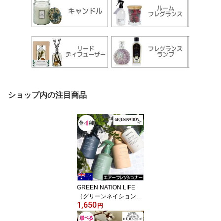
ショップ内の注目商品
GREEN NATION LIFE
（グリーンネイションラ
1,650
イフ）【エアーフレッシ
円
ュナー】エアスプレー リ