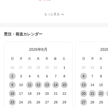
0% 消臭効果 アートラボ
ARTLAB Songs of Natur
e アート・ラボ 天然香料
もっと見る
100% 植物由来 自然由来
安全 安心 子供 ペット 赤
ちゃん 無害 天然成分 ル
ームフレグランス 発酵ア
受注・発送カレンダー
ルコール
2026年8月
20
日
月
火
水
木
金
土
日
月
火
26
27
28
29
30
31
1
30
31
1
2
3
4
5
6
7
8
6
7
8
9
10
11
12
13
14
15
13
14
15
16
17
18
19
20
21
22
20
21
22
23
24
25
26
27
28
29
27
28
29