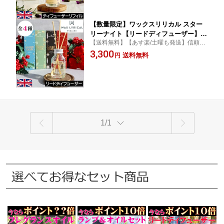
ーザー 花の香り 自然 インテリア ステ
ル 詰替え 交換
ィック 女性 男性 ギフト プレゼント 贈
り物
【数量限定】ワックスリリカル スター
リーナイト【リードディフューザー】ク
【送料無料】【あす楽/土曜も発送】信頼あ
リスマス WAX LYRICAL STARRRY NIG
る英国製の上品な香りにオシャレなパッケ
3,300
HT イギリス製 英国 ルームフレグラン
送料無料
円
ージが魅力的なクリスマスシーズンにぴっ
ス スティックタイプ リードスティック
たりのリードディフューザー
手頃 安い コスパ アロマ 香り お礼 贈り
物 女性 男性 ギフト プレゼント
1/1