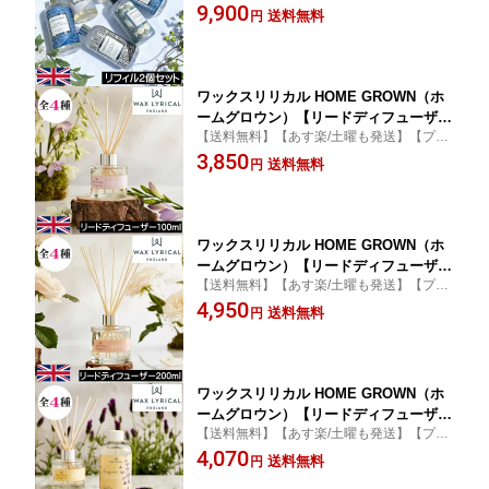
曜も発送】≪WAX LYRICAL ファイアード
9,900
お得な2個セット】イギリス製 英国 ヨー
送料無料
円
アース≫信頼ある英国製の高級感漂うラグ
ロッパ ルームフレグランス インテリア
ジュアリーライン【プレゼント ギフト 贈り
オシャレ アロマディフューザー レフィ
物に】
ル つめかえ 追加用
ワックスリリカル HOME GROWN（ホ
ームグロウン）【リードディフューザー
【送料無料】【あす楽/土曜も発送】【プレ
100ml】WAX LYRICAL RHS ルームフ
ゼント ギフト 贈り物に】WAX LYRICAL H
3,850
レグランス イギリス製 英国 ヨーロッパ
送料無料
円
OME GROWN ホームグロウン 自然なお花
フレグランスディフューザー 花の香り
の香りのするリードディフューザー
自然 インテリア スティック 輸入 デザ
イン 女性 男性 ギフト プレゼント 贈り
物
ワックスリリカル HOME GROWN（ホ
ームグロウン）【リードディフューザー
【送料無料】【あす楽/土曜も発送】【プレ
200ml】WAX LYRICAL RHS ルームフ
ゼント ギフト 贈り物に】WAX LYRICAL H
4,950
レグランス イギリス製 英国 ヨーロッパ
送料無料
円
OME GROWN ホームグロウン 自然なお花
フレグランスディフューザー 花の香り
の香りのするリードディフューザー
自然 インテリア スティック 輸入 デザ
イン 女性 男性 ギフト プレゼント 贈り
物
ワックスリリカル HOME GROWN（ホ
ームグロウン）【リードディフューザー
【送料無料】【あす楽/土曜も発送】【プレ
リフィル（詰め替え用）】WAX LYRICA
ゼント ギフト 贈り物に】WAX LYRICAL H
4,070
L RHS ルームフレグランス イギリス製
送料無料
円
OME GROWN ホームグロウン 自然なお花
英国 ヨーロッパ フレグランスディフュ
の香りのするリードディフューザー レフィ