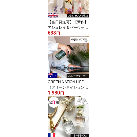
ト プレゼント 女性 男性
Ashleigh&Burwood アシ
ュレイバーウッド アシュ
レーバーウッド 日本未入
【当日発送可】【新作】
荷
アシュレイ＆バーウッド
638
【フレグランスサシェ】
円
香り袋 匂い袋 Ashleigh&
Burwood アシュレイバー
ウッド アシュレーバーウ
ッド ルームフレグランス
アロマ 芳香剤 クローゼ
ット トイレ 玄関 収納 引
出 バック バッグ 携帯 引
っかける 持ち運び カバ
GREEN NATION LIFE
ン
（グリーンネイションラ
1,980
イフ）【マルチクリーナ
円
ー 500ml（オレンジ＆ユ
ーカリ）】オーストラリ
ア製 ヴィーガンフレンド
リー エッセンシャルオイ
ル配合 拭き掃除 万能ス
プレー 自然 天然成分 プ
レゼント 女性 ギフト 贈
り物 男性