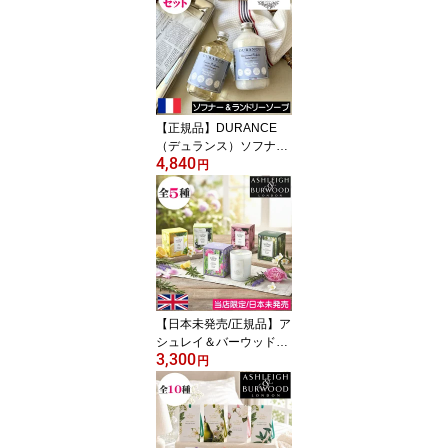
フレッシュスプレー フレ
グランススプレー 消臭
オーストラリア製 ヴィー
ガンフレンドリー エッセ
ンシャルオイル配合 自然
天然成分 プレゼント 女
性 ギフト 贈り物 男性
【正規品】DURANCE
（デュランス）ソフナー
4,840
とランドリーソープ【選
円
べる送料無料のお得なセ
ット】フランス製 液体洗
濯洗剤 ヨーロッパ 人気
母の日 父の日 プレゼン
ト ギフト 贈り物 ダニ対
策 アレルギー対策 天然
成分 安全 安心 赤ちゃん
衣類 洗濯 出産祝い お祝
【日本未発売/正規品】ア
い返し
シュレイ＆バーウッド
3,300
【ジャーキャンドル（グ
円
ラス入りアロマキャンド
ル）】グラスキャンドル
ガラス容器 ソイワックス
大豆由来 自然由来 ギフ