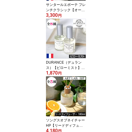
サンタールエボーテ フレ
ンチクラシック【オード
3,300
トワレ】フランス製 Sent
円
eur et Beaute FRENCH
CLASSIC 香水 携帯 持ち
運び 小型 ミニサイズ イ
ンテリア プチギフト 男
性 女性 プレゼント ギフ
ト 贈り物 母の日 誕生日
人気
DURANCE（デュラン
ス）【ピローミスト】フ
1,870
ランス製 ピロースプレー
円
リネン 寝室 香り アロマ
匂い 臭い 加齢臭 アロマ
スプレー アロマミスト
ルームフレグランス ルー
ムスプレート プレゼント
ギフト 贈り物 高品質 プ
ロバンス ヨーロッパ
ソングスオブネイチャー
HP【リードディフュー
4,180
ザー180ml】天然成分10
円