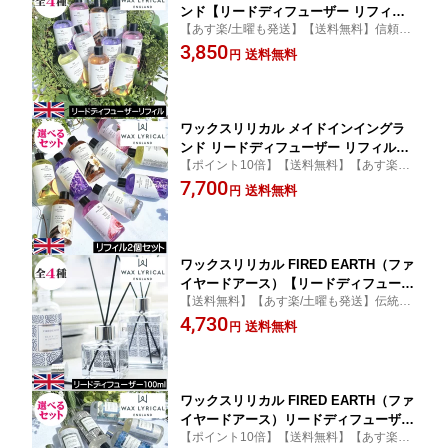
ンド【リードディフューザー リフィル
【あす楽/土曜も発送】【送料無料】信頼あ
（詰め替え用）200ml】Made in Engla
る英国製の上品な香りにオシャレなパッケ
3,850
nd イギリス製 英国 ルームフレグランス
送料無料
円
ージが魅力的なリードディフューザー【プ
スティックタイプ リードスティック イ
レゼント ギフト 贈り物】
ンテリア 輸入 アロマ レフィル つめか
え 継ぎ足し 交換 液体のみ オイルのみ
ワックスリリカル メイドインイングラ
ンド リードディフューザー リフィル
【ポイント10倍】【送料無料】【あす楽/土
（詰め替え用）200ml【選べるお得な2
曜も発送】信頼ある英国製の上品な香りに
7,700
個セット】Made in England イギリス
送料無料
円
オシャレなパッケージが魅力的なリードデ
製 英国 ルームフレグランス スティック
ィフューザーのお得な詰め替え用まとめ買
タイプ リードスティック インテリア ア
いセット
ロマ レフィル つめかえ まとめ買い
ワックスリリカル FIRED EARTH（ファ
イヤードアース）【リードディフューザ
【送料無料】【あす楽/土曜も発送】伝統的
ー 100ml】イギリス製 英国 ヨーロッパ
なお茶の香り ファイアードアース 信頼ある
4,730
ルームフレグランス スティックタイプ
送料無料
円
英国製の高級感漂うラグジュアリーライン
インテリア オシャレ 女性 男性 ギフト
≪プレゼント ギフト 贈り物に≫
プレゼント 贈り物 ユニセックス
ワックスリリカル FIRED EARTH（ファ
イヤードアース）リードディフューザー
【ポイント10倍】【送料無料】【あす楽/土
リフィル（詰め替え用）200ml【選べる