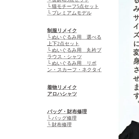
└ 猫モチーフ5点セット
└ プレミアムモデル
制服リメイク
└ ぬいぐるみ用 選べる
上下2点セット
└ ぬいぐるみ用 丸衿ブ
ラウス・シャツ
└ ぬいぐるみ用 リボ
ン・スカーフ・ネクタイ
着物リメイク
アロハシャツ
バッグ・財布修理
└ バッグ修理
└ 財布修理