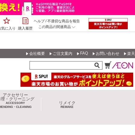
ヘルプ
/
不適切な商品を報告
この商品の関連商品
お気に入り
購入履歴
FAQ
会社概要
ご注文案内
お問い合わせ
楽天
アクセサリー
修理・クリーニング
リメイク
ACCESSORY
MENDING・CLEANING
REMAKE