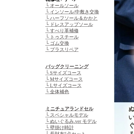
└ オールソール
└ インソール/中敷き交換
└ ハーフソール＆かかと
└ ドレスアップソール
└ すべり革補修
└ トゥスチール
└ ゴム交換
└ プラスリペア
バッグクリーニング
└ Sサイズコース
└ Mサイズコース
└ Lサイズコース
└ 全体補色
ミニチュアランドセル
└ スペシャルモデル
└ ぬいぐるみ.ver モデル
└ 壁掛け時計
└ 長財布5点セット