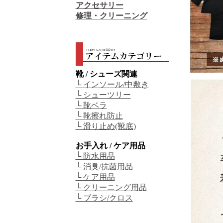
アクセサリー
修理・クリーニング
靴 / シューズ関連
└ インソール/中敷き
└ シューツリー
└ 靴ベラ
└ 靴擦れ防止
└ 滑り止め(靴底)
お手入れ / ケア用品
└ 防水用品
└ 消臭/抗菌用品
└ ケア用品
└ クリーニング用品
└ ブラシ/クロス