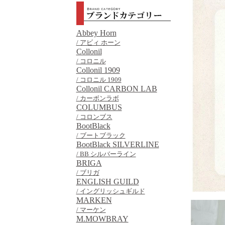
Abbey Horn
/ アビィ ホーン
Collonil
/ コロニル
Collonil 1909
/ コロニル 1909
Collonil CARBON LAB
/ カーボンラボ
COLUMBUS
/ コロンブス
BootBlack
/ ブートブラック
BootBlack SILVERLINE
/ BB シルバーライン
BRIGA
/ ブリガ
ENGLISH GUILD
/ イングリッシュギルド
MARKEN
/ マーケン
M.MOWBRAY