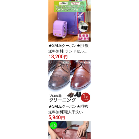
ル ランドセルリメイク
★レビュー特典あり★|リ
メイクサービス キーホル
ダー 保管ケース お祝い
プレート 小学生 卒業記
念 ミニチュア ギフト プ
レゼント メモリアル 職
人 手作業 工房 裏地 利用
★SALEクーポン★[往復
再現
送料無料] ランドセルリ
13,200
メイク ミニチュアランド
円
セル スペシャル コース
H15cm×W10cm ★レビ
ュー特典あり★|リメイク
サービス キーホルダー
保管ケース お祝いプレー
ト 小学生 卒業記念 ミニ
チュア ギフト プレゼン
ト メモリアル 職人 手作
★SALEクーポン★[往復
業 工房
送料無料]職人手洗い 靴
5,940
クリーニング&ケア 1足
円
手洗い 磨き レギュラー
コース |革靴 クリーニン
グ 修理 仕上げ メンズ レ