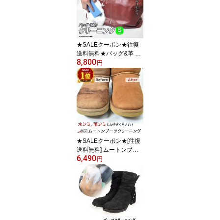
ディース 洗浄 洗い リペ
ア ケア レザー ビジネス
シューズ カジュアルシュ
ーズ パンプス サンダル
ブランド靴
★SALEクーポン★往復
送料無料★バッグ&革 小
8,800
物 クリーニング＋部分補
円
色「Sサイズ(3辺65cm以
内)」コース 名刺入れ 財
布 職人 工房 手洗い 洗浄
リフレッシュ 牛 鞄 カバ
ン 革 レザー メンテナン
ス 着色 カラー 宅配 カラ
ー メンテナンス クリー
ン 染め 汚れ落とし
★SALEクーポン★[往復
送料無料] ムートンブー
6,490
ツ クリーニング 1足 | ム
円
ートン UGG アグ EMU
エミュ ベアパウ ケア お
手入れ mooi 起毛 靴 ボア
メンズ レディース 手洗
い 洗浄 洗う 羊 皮 革 レ
ザー ショート ロング ブ