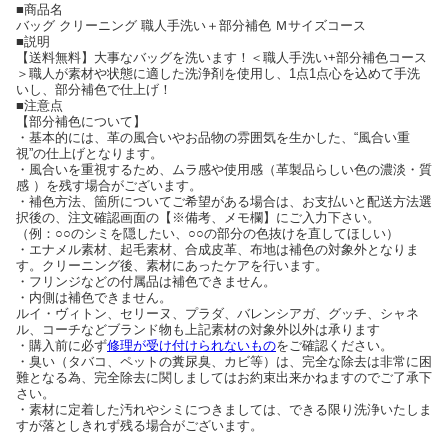
■商品名
バッグ クリーニング 職人手洗い＋部分補色 Ｍサイズコース
■説明
【送料無料】大事なバッグを洗います！＜職人手洗い+部分補色コース
＞職人が素材や状態に適した洗浄剤を使用し、1点1点心を込めて手洗
いし、部分補色で仕上げ！
■注意点
【部分補色について】
・基本的には、革の風合いやお品物の雰囲気を生かした、“風合い重
視”の仕上げとなります。
・風合いを重視するため、ムラ感や使用感（革製品らしい色の濃淡・質
感 ）を残す場合がございます。
・補色方法、箇所についてご希望がある場合は、お支払いと配送方法選
択後の、注文確認画面の【※備考、メモ欄】にご入力下さい。
（例：○○のシミを隠したい、○○の部分の色抜けを直してほしい）
・エナメル素材、起毛素材、合成皮革、布地は補色の対象外となりま
す。クリーニング後、素材にあったケアを行います。
・フリンジなどの付属品は補色できません。
・内側は補色できません。
ルイ・ヴィトン、セリーヌ、プラダ、バレンシアガ、グッチ、シャネ
ル、コーチなどブランド物も上記素材の対象外以外は承ります
・購入前に必ず
修理が受け付けられないもの
をご確認ください。
・臭い（タバコ、ペットの糞尿臭、カビ等）は、完全な除去は非常に困
難となる為、完全除去に関しましてはお約束出来かねますのでご了承下
さい。
・素材に定着した汚れやシミにつきましては、できる限り洗浄いたしま
すが落としきれず残る場合がございます。