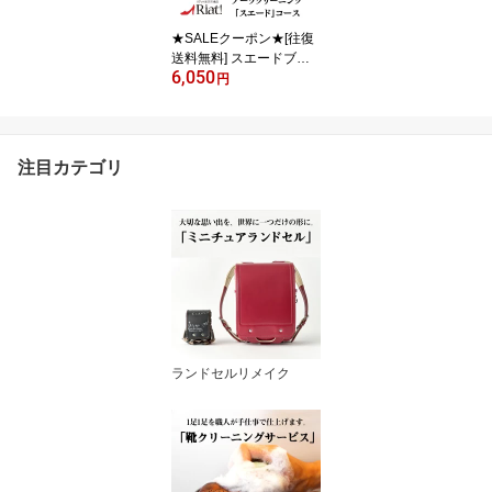
ーツ 丸洗い 宅配クリー
ニング 専門店仕上げ
★SALEクーポン★[往復
送料無料] スエードブー
6,050
ツ クリーニング 1足 | 牛
円
皮 革 ヌバック ショート
ロング Minnetonka ミネ
トンカ ティンバーランド
起毛 靴 ボア メンズ レデ
注目カテゴリ
ィース 手洗い 洗浄 洗う
レザー ショート ロング
ブーツ 丸洗い 宅配クリ
ーニング
ランドセルリメイク