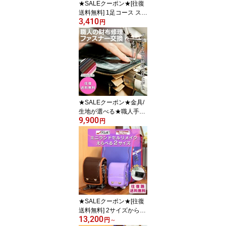
★SALEクーポン★[往復
送料無料] 1足コース スニ
3,410
ーカー クリーニング 丸
円
洗い |宅配クリーニング
抗菌 防臭 消臭 洗浄 スニ
ーカークリーニング 衣替
え 新生活 運動靴 バッシ
ュ カジュアルスニーカー
スポーツシューズ シュー
ケア スニーカークリーナ
ー シュークリーナー
★SALEクーポン★金具/
生地が選べる★職人手作
9,900
業★財布 ファスナー 交
円
換（修理）| 金具3色、生
地7色（ホワイト、ブラ
ック、ネイビー、ブラウ
ン、カーキ、レッド、ピ
ンク） 革 皮革 ウォレッ
ト ジッパー スライダー
さいふ ウォレット 長財
布 補修 白 黒 紺 赤 お手
★SALEクーポン★[往復
入れ
送料無料] 2サイズから選
13,200
べる ミニチュアランドセ
円
～