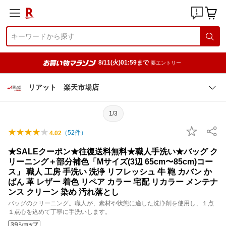
8/11(火)01:59まで
要エントリー
リアット 楽天市場店
1/3
（
52
件）
4.02
★SALEクーポン★往復送料無料★職人手洗い★バッグ ク
リーニング＋部分補色「Mサイズ(3辺 65cm〜85cm)コー
ス」 職人 工房 手洗い 洗浄 リフレッシュ 牛 鞄 カバン か
ばん 革 レザー 着色 リペア カラー 宅配 リカラー メンテナ
ンス クリーン 染め 汚れ落とし
バッグのクリーニング。職人が、素材や状態に適した洗浄剤を使用し、１点
１点心を込めて丁寧に手洗いします。