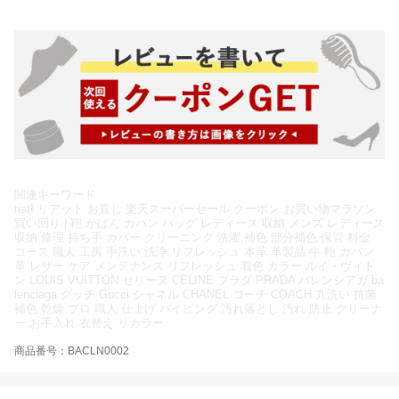
関連キーワード
riat! リアット お直し 楽天スーパーセール クーポン お買い物マラソン
買い回り | 鞄 かばん カバン バッグ レディース 収納 メンズ レディース
収納 修理 持ち手 カバー クリーニング 洗濯 補色 部分補色 保管 料金
コース 職人 工房 手洗い 洗浄 リフレッシュ 本革 革製品 牛 鞄 カバン
革 レザー ケア メンテナンス リフレッシュ 着色 カラー ルイ・ヴィト
ン LOUIS VUITTON セリーヌ CELINE プラダ PRADA バレンシアガ ba
lenciaga グッチ Gucci シャネル CHANEL コーチ COACH 丸洗い 抗菌
補色 乾燥 プロ 職人 仕上げ パイピング 汚れ落とし 汚れ 防止 クリーナ
ー お手入れ 衣替え リカラー
商品番号：BACLN0002