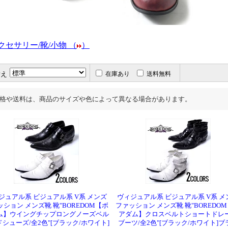
クセサリー/靴/小物 （
）
替え
在庫あり
送料無料
格や送料は、商品のサイズや色によって異なる場合があります。
ジュアル系 ビジュアル系 V系 メンズ
ヴィジュアル系 ビジュアル系 V系 メ
ション メンズ靴 靴"BOREDOM【ボ
ファッション メンズ靴 靴"BOREDO
ム】ウイングチップロングノーズベル
アダム】クロスベルトショートドレ
シューズ/全2色"[ブラック/ホワイト]
ブーツ/全2色"[ブラック/ホワイト]ブ