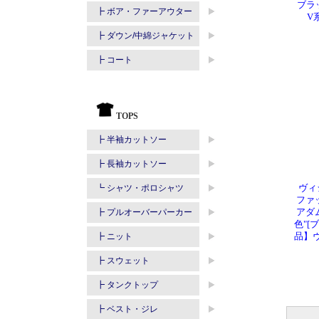
ブラ
V
ヴィ
ファッ
アダ
色"[
品】ヴ