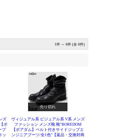
1件 ～ 6件 (全 6件)
売り切れ
ンズ
ヴィジュアル系 ビジュアル系 V系 メンズ
M【ボ
ファッション メンズ靴 靴"BOREDOM
ープ
【ボアダム】ベルト付きサイドジップエ
ラッ
ンジニアブーツ/全1色"【返品・交換対商