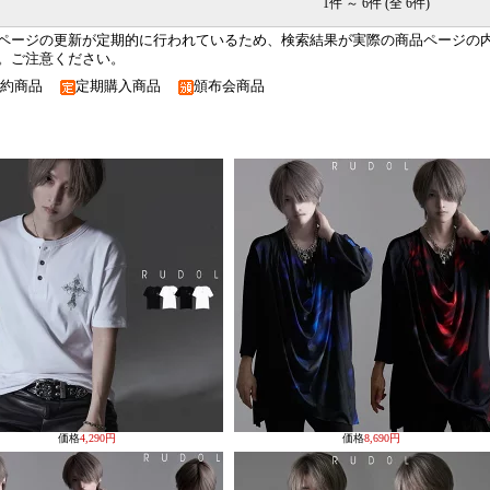
1件 ～ 6件 (全 6件)
ページの更新が定期的に行われているため、検索結果が実際の商品ページの
。ご注意ください。
予約商品
定期購入商品
頒布会商品
価格
4,290円
価格
8,690円