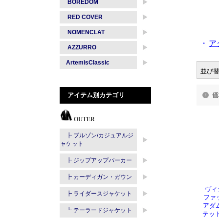
・
ア
並び
価
ヴィ
ファッ
アダ
テッド