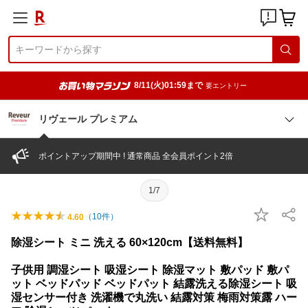
8/11(火)01:59まで
要エントリー
リヴェール プレミアム
ポイントアップ期間中 ! 通常商品 全会員ポイント2倍
1/7
（
10
件）
4.60
除湿シート ミニ 洗える 60×120cm【送料無料】
子供用 調湿シート 吸湿シート 除湿マット 敷パッド 敷パ
ット ベッドパッド ベッドパット 結露洗える除湿シート 吸
湿センサー付き 洗濯機で丸洗い 結露対策 梅雨対策露 ハー