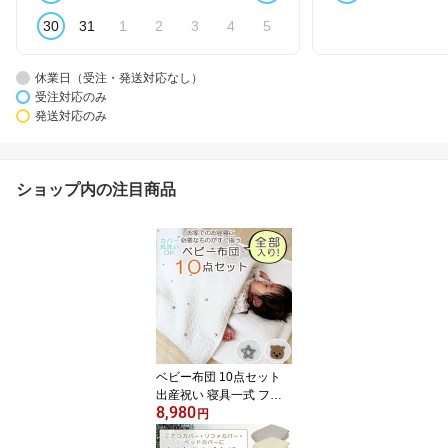
30
31
1
2
3
4
5
休業日（受注・発送対応なし）
受注対応のみ
発送対応のみ
ショップ内の注目商品
ベビー布団 10点セット
出産祝い 寝具一式 フル
8,980
セット イブル 綿100％
円
お昼寝布団セット 家庭用