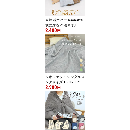
対策 露 除湿シーツ 防カ
ビ 結露防止 すのこの代
わりに【送料無料】
今治 枕カバー 43×63cm
枕に対応 今治タオル タ
2,480
オル地枕カバー 今治タオ
円
ルブランド認定 今治産
約44×65cm ホテル仕様
スレン染め 綿100％ 封筒
式 吸水性 速乾 タオル地
洗濯OK ナチュラル 一人
暮らし 色落ちしにくい
無地 高耐久 贈り物 プレ
ゼント 送料無料
タオルケット シングルロ
ングサイズ 150×200cm
2,980
綿100% ジャガード織り
円
重め ボリューム 秋冬 肌
寒い 吸湿 夏掛け 肌掛け
吸水 洗える パイルケッ
ト ブランケット 毛布 オ
ールシーズン おしゃれ
かわいい アウトドアリビ
ング 新生活 夏用 車中泊
キャンプ コットン 大き