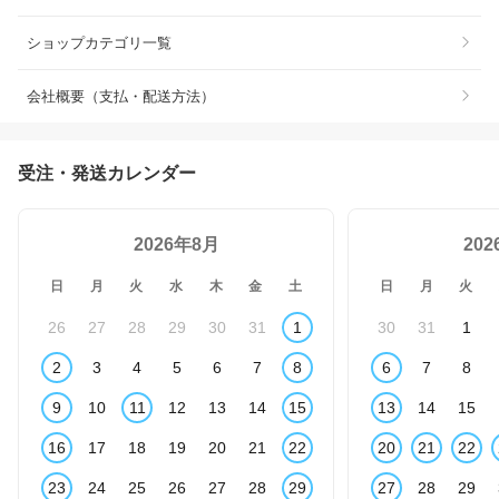
ショップカテゴリ一覧
会社概要（支払・配送方法）
受注・発送カレンダー
2026年8月
20
日
月
火
水
木
金
土
日
月
火
26
27
28
29
30
31
1
30
31
1
2
3
4
5
6
7
8
6
7
8
9
10
11
12
13
14
15
13
14
15
16
17
18
19
20
21
22
20
21
22
23
24
25
26
27
28
29
27
28
29