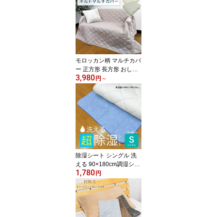
おうち用 赤ちゃん キッ
ズ 子供 布団セット まと
め買い まとめて これだ
けでOK 保育園 幼稚園 入
園 出産準備 必需品 実用
的 防水 洗える 軽い 軽量
ギフト シンプル 送料無
モロッカン柄 マルチカバ
料
ー 正方形 長方形 おしゃ
3,980
れ マルチクロス 表生地
円
～
綿100％ 刺繍入り キルト
マルチカバー ベッドカバ
ー ソファカバー ラグ 敷
物 テーブルクロス こた
つ上掛け こたつカバー
ナチュラル シンプル キ
ルトカバー
除湿シート シングル 洗
える 90×180cm調湿シー
1,780
ト 吸湿シート 除湿マッ
円
ト 敷パッド 敷パット ベ
ッドパッド ベッドパット
結露 洗える除湿シート
吸湿センサー付き 洗濯機
で丸洗い 結露対策 梅雨