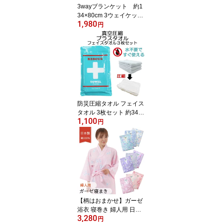
3wayブランケット 約1
い
34×80cm 3ウェイケット
1,980
3wayケット ルームウェ
円
ア 部屋着 肩当て ひざ掛
け ブランケット blanket
ポンチョ 腰巻き 巻きス
カート あったかグッズ
おしゃれ かわいい 敬老
の日 プレゼント アウト
ドア キャンプ
防災圧縮タオル フェイス
タオル 3枚セット 約34×
1,100
85cm 水不要 ガイド付き
円
プラスタオル コンパクト
綿100％ 災害 レスキュー
resce towel face 緊急 中
国製 1袋に3枚入り 対策
非常時 避難時の備え 防
災グッズ 南海トラフ 地
震 事故 応急処置 レジャ
ー キャンプ 送料無料
【柄はおまかせ】ガーゼ
浴衣 寝巻き 婦人用 日本
3,280
製 綿100％ パジャマ ね
円