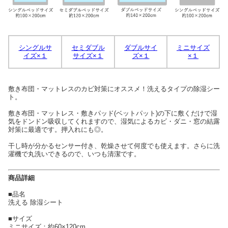
シングルサ
セミダブル
ダブルサイ
ミニサイズ
イズ×１
サイズ×１
ズ×１
×１
敷き布団・マットレスのカビ対策にオススメ！洗えるタイプの除湿シー
ト。
敷き布団・マットレス・敷きパッド(ベットパット)の下に敷くだけで湿
気をドンドン吸収してくれますので、湿気によるカビ・ダニ・窓の結露
対策に最適です。押入れにも◎。
干し時が分かるセンサー付き、乾燥させて何度でも使えます。さらに洗
濯機で丸洗いできるので、いつも清潔です。
商品詳細
■品名
洗える 除湿シート
■サイズ
ミニサイズ：約60×120cm