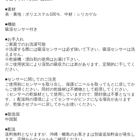
■素材
表・裏地：ポリエステル100％、中材：シリカゲル
■機能
吸湿センサー付き
■お手入れ
ご家庭でのお洗濯可能
※洗濯する際には吸湿センサーは必ず抜いて下さい。吸湿センサーは洗
えません。
※乾燥機・漂白剤の使用はお避け下さい。
※ご使用状況により湿気の吸収力には差があります。定期的に干してく
ださい。
■センサーに関してのご注意
ご使用前にセンサーを取り出し、保護ビニールを取ってもとに戻してか
らご使用ください。同封の乾燥材は不燃物として処理してください。
（センサーの乾燥材として使用していますので、開封後は不要となりま
す。）配送時の環境によってセンサーがピンクになる場合があります
が、乾燥させブルーに戻してからお使いください。
■製造国
中国製
■配送
送料無料となりますが、沖縄・離島のお客さまは別途追加料金が発生し
ます。店舗からのメールをご確認ください。