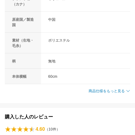
（カナ）
原産国／製造
中国
国
素材（生地・
ポリエステル
毛糸）
柄
無地
本体横幅
60cm
商品仕様をもっと見る
購入した人のレビュー
4.60
（
10
件）