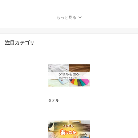
まき 入院 介護用 女性用
レディース 敬老 敬老の
日 旅館浴衣 ゆかた ルー
もっと見る
ムウェア 部屋着 ナイト
ウェア プレゼント ギフ
ト 快気祝い 母の日 花以
外 Mサイズ Sサイズ Lサ
注目カテゴリ
イズ【送料無料】
タオル