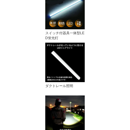
スイッチ付器具一体型LE
D蛍光灯
ダクトレール照明