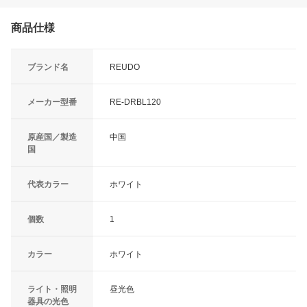
商品仕様
ブランド名
REUDO
メーカー型番
RE-DRBL120
原産国／製造
中国
国
代表カラー
ホワイト
個数
1
カラー
ホワイト
ライト・照明
昼光色
器具の光色