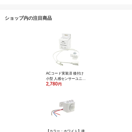
ショップ内の注目商品
ACコード実装済 後付け
小型 人感センサーユニッ
2,780
ト AC100V 消費電力100
円
Wまでの機器に対応 PIR
CDS 赤外線 モーション
センサー 送料無料 (沖
縄・離島を除く) 電気工
事士資格不要 待機消費
電力は年間約50円で電気
の消し忘れを防止 節電
電気代節約 2024年新モ
【カラー：ホワイト】後
デル