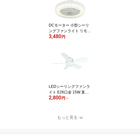
DCモーター 小型シーリ
ングファンライト リモコ
3,480
ン付 E26ソケット 引掛シ
円
ーリング変換アダプタ付
属 調光5段 調色3段 ファ
ン3段 最大1000LM (静音
化・回転数の適正化、リ
モコン感度改善)(ファン
と照明は両方及び単独で
使用可) 送料無料 (沖縄・
離島を除く)
LEDシーリングファンラ
イト E26口金 15W 直径5
2,800
0cm リモコン付き 広範
円
～
囲 調光 調色 子供部屋 物
置き トイレ 洗面所 キッ
チン
もっと見る