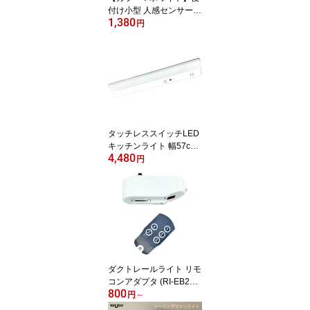
付け小型 人感センサーユ
1,380
ニット AC100V 消費電力
円
100Wまでの機器に対応
PIR CDS 赤外線 モーシ
ョンセンサー 送料無料
(沖縄・離島を除く) 待
機消費電力は年間約50円
で電気の消し忘れを防止
節電 電気代節約
タッチレススイッチLED
キッチンライト 幅57cm
4,480
ACコンセント付き 10W
円
1500lm 昼白色 (棚下取
付・壁面取付両対応)
ダクトレールライト リモ
コンアダプタ (RI-EB21-
800
WT/BK)
円
～