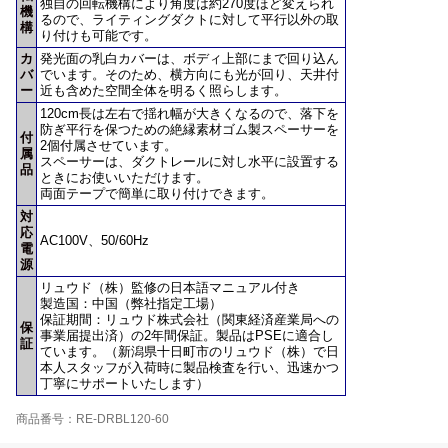
独自の回転機構により角度は約270度ほど変えられ
機
るので、ライティングダクトに対して平行以外の取
構
り付けも可能です。
カ
発光面の乳白カバーは、ボディ上部にまで回り込ん
バ
でいます。そのため、横方向にも光が回り、天井付
ー
近も含めた空間全体を明るく照らします。
120cm長は左右で揺れ幅が大きくなるので、落下を
防ぎ平行を保つための絶縁素材ゴム製スペーサーを
付
2個付属させています。
属
スペーサーは、ダクトレールに対し水平に設置する
品
ときにお使いいただけます。
両面テープで簡単に取り付けできます。
対
応
AC100V、50/60Hz
電
源
リュウド（株）監修の日本語マニュアル付き
製造国：中国（弊社指定工場）
保証期間：リュウド株式会社（関東経済産業局への
保
事業届提出済）の2年間保証。製品はPSEに適合し
証
ています。（新潟県十日町市のリュウド（株）で日
本人スタッフが入荷時に製品検査を行い、迅速かつ
丁寧にサポートいたします）
商品番号：RE-DRBL120-60