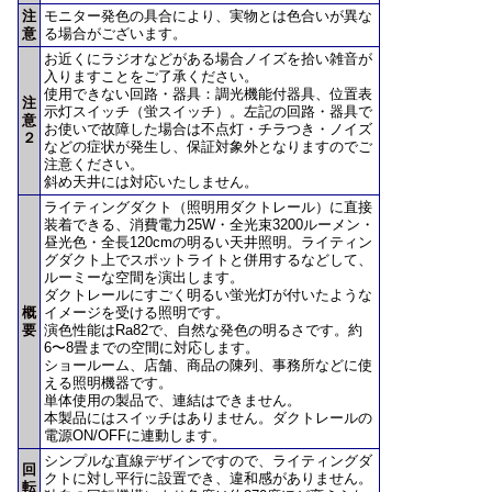
注
モニター発色の具合により、実物とは色合いが異な
意
る場合がございます。
お近くにラジオなどがある場合ノイズを拾い雑音が
入りますことをご了承ください。
使用できない回路・器具：調光機能付器具、位置表
注
示灯スイッチ（蛍スイッチ）。左記の回路・器具で
意
お使いで故障した場合は不点灯・チラつき・ノイズ
２
などの症状が発生し、保証対象外となりますのでご
注意ください。
斜め天井には対応いたしません。
ライティングダクト（照明用ダクトレール）に直接
装着できる、消費電力25W・全光束3200ルーメン・
昼光色・全長120cmの明るい天井照明。ライティン
グダクト上でスポットライトと併用するなどして、
ルーミーな空間を演出します。
ダクトレールにすごく明るい蛍光灯が付いたような
概
イメージを受ける照明です。
要
演色性能はRa82で、自然な発色の明るさです。約
6〜8畳までの空間に対応します。
ショールーム、店舗、商品の陳列、事務所などに使
える照明機器です。
単体使用の製品で、連結はできません。
本製品にはスイッチはありません。ダクトレールの
電源ON/OFFに連動します。
シンプルな直線デザインですので、ライティングダ
回
クトに対し平行に設置でき、違和感がありません。
転