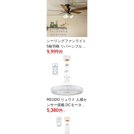
シーリングファンライト
5枚羽根 リバーシブル 黒
9,999
ボディ ガラスシェード
円
昼白色 LED電球付 風量3
段階 正逆回転 引掛シー
リング (ファンと照明は
両方及び単独で使用可)
送料無料 (沖縄・離島を
除く) 節電 電気代節約
REUDO リュウド 人感セ
ンサー搭載 DCモーター
5,380
静音 小型ファンライト
円
～
リモコン付 E26電球ソケ
ット取付タイプ