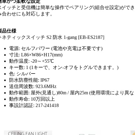
簡単かつ柔軟な設定
スイッチと受信機は簡単な操作でペアリング(組合せ設定)ができます
み合わせにも対応します。
製品仕様
ネティックスイッチ S2 防水 1-gang [EB-ES2187]
電源: セルフパワー (電池や充電は不要です)
寸法: L86×W86×H17(mm)
動作温度: -20～+55℃
キー数: 1 (1キーで、オン-オフをトグルできます。)
色: シルバー
防水防塵性能: IP67
送信周波数: 923.6MHz
動作範囲: 屋外(見通し)80m / 屋内25m (使用環境により異
動作寿命: 10万回以上
事設計認証: 217-241418