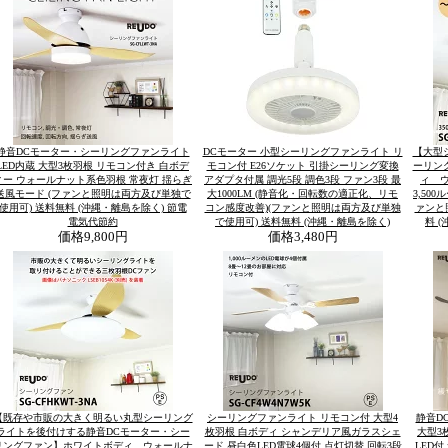
静音DCモーター・シーリングファンライト
DCモーター 小型シーリングファンライト リ
【大型
LED内蔵 大型3枚羽根 リモコン付き 白ボデ
モコン付 E26ソケット 引掛シーリング変換
ーリン
ィー ウォールナット系色羽根 常夜灯 揺らぎ
アダプタ付属 調光5段 調色3段 ファン3段 最
ィ 
送風モード (ファンと照明は両方及び単独で
大1000LM (静音化・回転数の適正化、リモ
3,50
使用可) 送料無料 (沖縄・離島を除く) 節電
コン感度改善)(ファンと照明は両方及び単独
ァンと
電気代節約
で使用可) 送料無料 (沖縄・離島を除く)
料 
価格
9,800円
価格
3,480円
【既存や市販の大きく明るい丸型シーリング
シーリングファンライト リモコン付 大型4
静音D
ライトを後付けする静音DCモーター・シー
枚羽根 白ボディ シャンデリア風ガラスシェ
大型3
リングファン】ホワイトボディ ウォールナ
ード 昼白色LED電球4個付 点灯切替 回転3段
LED付