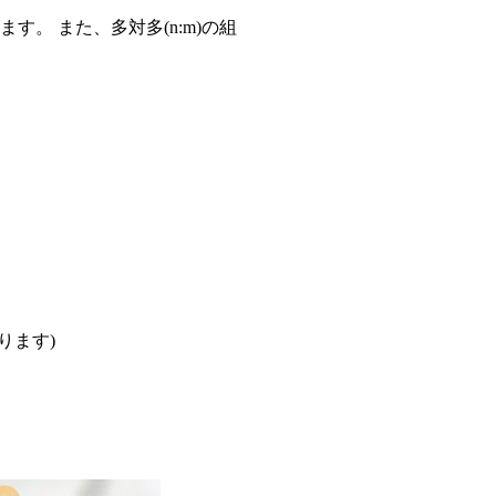
。 また、多対多(n:m)の組
なります)