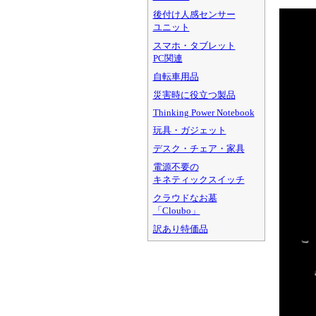
後付け人感センサー
ユニット
スマホ・タブレット
PC関連
自転車用品
災害時に役立つ製品
Thinking Power Notebook
玩具・ガジェット
デスク・チェア・家具
電源不要の
キネティックスイッチ
クラウドなお墓
「Cloubo」
訳あり特価品