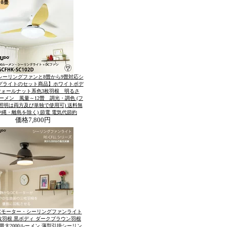
シーリングファンと8畳から9畳対応シ
グライトのセット商品】ホワイトボデ
ウォールナット系色3枚羽根 明るさ
0ルーメン 風量～12畳 調光・調色 (フ
照明は両方及び単独で使用可) 送料無
(沖縄・離島を除く) 節電 電気代節約
価格
7,800円
Cモーター・シーリングファンライト
枚羽根 黒ボディ ダークブラウン羽根
 最大2000ルーメン 薄型引掛シーリン