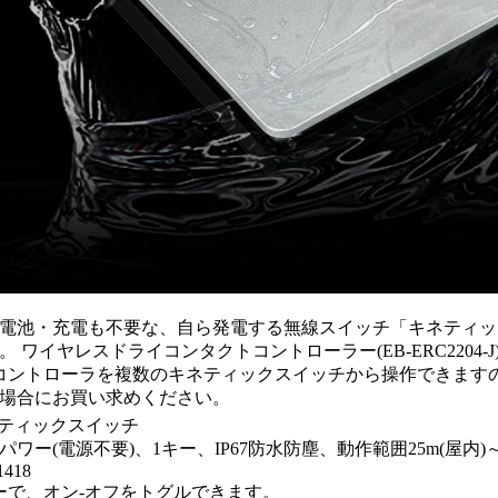
電池・充電も不要な、自ら発電する無線スイッチ「キネティック
。 ワイヤレスドライコンタクトコントローラー(EB-ERC2204
コントローラを複数のキネティックスイッチから操作できます
場合にお買い求めください。
ネティックスイッチ
パワー(電源不要)、1キー、IP67防水防塵、動作範囲25m(屋内)
1418
で、オン-オフをトグルできます。