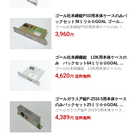
ゴール社本締錠PSD用本体ケースのみバ
ックセット38ミリ☆☆GOAL ゴール☆P
ゴール社本締錠PSD用本体ケースのみバッ
-PSD-5☆GOAL ゴール☆☆ 玄関 ドア
クセット38ミリ
3,960
扉 修理 補修 交換 部品 パーツ
円
ゴール社本締鎌錠 LDK用本体ケースの
み バックセット64ミリ☆☆GOAL ゴ
ゴール社本締鎌錠 LDK用本体ケースの
ール☆LDK☆GOAL ゴール☆☆ 玄関 ド
み バックセット64ミリ
4,620
ア 扉 修理 補修 交換 部品 パーツ
送料無料
円
ゴールガラス戸錠P-2510-5用本体ケース
のみバックセット25ミリ☆☆GOAL ゴ
ゴールガラス戸錠P-2510-5用本体ケースの
ール☆2510 フレーム☆GOAL ゴール
みバックセット25ミリ
4,389
☆☆ 玄関 ドア 扉 修理 補修 交換 部品
送料無料
円
パーツ