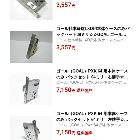
セット64ミリ
3,557
補修 交換 部品 パーツ
円
ゴール社本締錠LXD用本体ケースのみバ
ックセット38ミリ☆☆GOAL ゴール☆L
ゴール社本締錠LXD用本体ケースのみバッ
XD☆GOAL ゴール☆☆ 玄関 ドア 扉 修
クセット38ミリ
3,557
理 補修 交換 部品 パーツ
円
ゴール（GOAL）PXK 64 用本体ケース
のみ バックセット 64ミリ 右勝手☆☆
ゴール（GOAL） PXK 64 用本体ケースのみ
GOAL ゴール☆PXK 錠ケース☆☆ ☆
バックセット 64ミリ 右勝手
7,150
☆玄関 ドア 扉☆修理 補修 交換☆部品
送料無料
円
パーツ☆☆
ゴール（GOAL）PXK 64 用本体ケース
のみ バックセット 64ミリ 左勝手☆☆
ゴール（GOAL）PXK 64 用本体ケースのみ
GOAL ゴール☆PXK 錠ケース☆☆ ☆
バックセット64ミリ 左勝手
7,150
☆玄関 ドア 扉☆修理 補修 交換☆部品
送料無料
円
パーツ☆☆