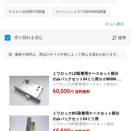
ウエスト社(WEST)関連
ユーシンショウワ(SHOWA)関連
さらに表示
売り切れを含む
標準
価格や送料は、商品のサイズや色によって異なる場合があります。
ミワロックLD取替用ケースセット部分
のみバックセット64ミリ用☆☆MIWA ミ
ミワロックLD取替用ケースセット部分のみ
ワ 美和☆ LD BH DZ ☆MIWA ミワ 美和
バックセット64ミリ用
60,500
☆☆
送料無料
円
ミワロックMS取替用ケースセット部分
のみバックセット64ミリ用
ミワロックMS取替用ケースセット部分のみ
バックセット64ミリ用
15,500