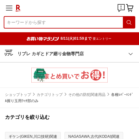
8/11(火)01:59まで
要エントリー
リプレ カギとドア廻り金物専門店
ショップトップ
カテゴリトップ
その他の防犯関連用品
各種ﾚﾊﾞｰﾊﾝﾄﾞ
ﾙ握り玉用ﾗｯﾁ部のみ
カテゴリを絞り込む
ギケン(GIKEN,川口技研)関連
NAGASAWA,古代(KODAI)関連