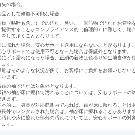
紛失の場合。
商品として修復不可能な場合。
汚物（嘔吐も含む）での汚れ、臭い。 ※汚物で汚れたお着物
ご提供することがコンプライアンス的（倫理的）に難しく、場
りをして頂くこととなります。
雨に濡れた場合、安心サポート適用にならないことがあります
安心サポートでは使用不可となった場合は保証外となります。
雨にずぶ濡れになった場合、正絹の着物は色移りや生地自体が
ります。
最近はそのような状況が多く、お客様にご負担をお願いしない
ざいます。
振袖の袖下汚れは対象外となります。
振袖の袖が床に擦れて汚れることについては、安心サポートの
だきます。
基本的に、身長が対応範囲内であれば、袖が床に擦れることは
身長外でレンタルされた場合は、袖が床に擦れることがありま
の汚れや床に擦れた部分の汚れについては、安心サポートの対
きます。