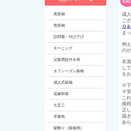
成
ご
Ｑ＆
ま
例え
の
衣裳
し
を
※
※
こ
後
正
届
あ