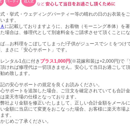
人式・挙式・ウェディングパーティー等の晴れの日のお衣装を
ざいます。
Ａ
に記載しておりますように、お着物（モーニング本体）を著
った場合は、修理代として別途料金をご請求させて頂くことに
ば…お料理をこぼしてしまった!子供がジュースでシミをつけ
が、まさに「安心サポート」です。
レンタル1点に付き
プラス1,000円
(※花嫁和装は+2,000円
て頂ければ修理代は一切頂きません。安心して当日お過ごして
お勧め致します。
下記の安心サポートの規定を良くお読みください。
安心サポートを追加した場合、ご注文を確定されていても合計
れは楽天市場の仕様となっております。
程弊社より金額を修正いたしまして、正しい合計金額をメール
しい金額に当店にて変更をおこなった場合、お客様に楽天市場
きます。
らかじめご了承ください。