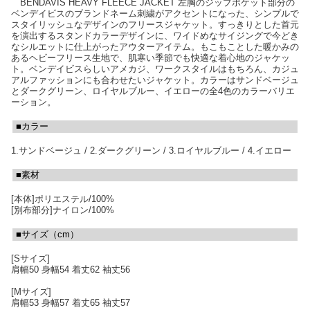
BENDAVIS HEAVY FLEECE JACKET 左胸のジップポケット部分の
ベンデイビスのブランドネーム刺繍がアクセントになった、シンプルで
スタイリッシュなデザインのフリースジャケット。すっきりとした首元
を演出するスタンドカラーデザインに、ワイドめなサイジングで今どき
なシルエットに仕上がったアウターアイテム。もこもことした暖かみの
あるヘビーフリース生地で、肌寒い季節でも快適な着心地のジャケッ
ト。ベンデイビスらしいアメカジ、ワークスタイルはもちろん、カジュ
アルファッションにも合わせたいジャケット。カラーはサンドベージュ
とダークグリーン、ロイヤルブルー、イエローの全4色のカラーバリエ
ーション。
■カラー
1.サンドベージュ / 2.ダークグリーン / 3.ロイヤルブルー / 4.イエロー
■素材
[本体]ポリエステル/100%
[別布部分]ナイロン/100%
■サイズ（cm）
[Sサイズ]
肩幅50 身幅54 着丈62 袖丈56
[Mサイズ]
肩幅53 身幅57 着丈65 袖丈57