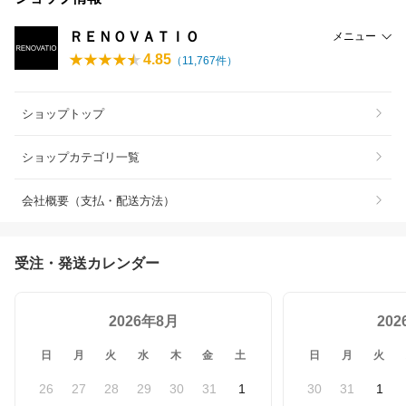
ＲＥＮＯＶＡＴＩＯ
メニュー
4.85
（
11,767
件）
ショップトップ
ショップカテゴリ一覧
会社概要（支払・配送方法）
受注・発送カレンダー
2026年8月
20
日
月
火
水
木
金
土
日
月
火
26
27
28
29
30
31
1
30
31
1