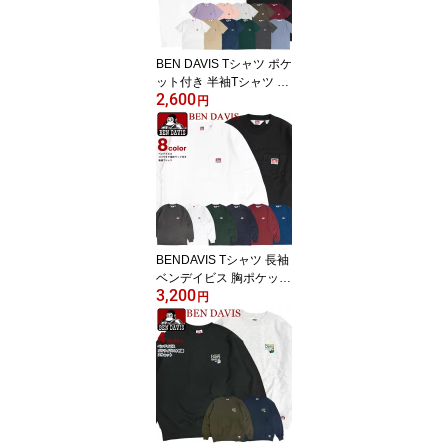
BEN DAVIS Tシャツ ポケ
ット付き 半袖Tシャツ メ
2,600
ンズ ベンデイビス ポケ
円
ットTシャツ ゴリラアイ
コン ブランドタグ ワン
ポイント トップス ベン
デビ ポケT 半袖 無地 ク
ルーネック カジュアル
アメカジ メンズファッシ
ョン BEN-1128
BENDAVIS Tシャツ 長袖
ベンデイビス 胸ポケット
3,200
長袖Tシャツ メンズ 無地
円
ロンT クルーネック ベン
デービス ゴリラ ポケッ
トT ブランドタグ ワンポ
イント ポケT アメカジ カ
ジュアル トップス BEN-
1410