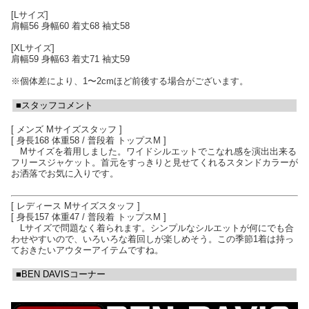
[Lサイズ]
肩幅56 身幅60 着丈68 袖丈58
[XLサイズ]
肩幅59 身幅63 着丈71 袖丈59
※個体差により、1〜2cmほど前後する場合がございます。
■スタッフコメント
[ メンズ Mサイズスタッフ ]
[ 身長168 体重58 / 普段着 トップスM ]
Mサイズを着用しました。ワイドシルエットでこなれ感を演出出来る
フリースジャケット。首元をすっきりと見せてくれるスタンドカラーが
お洒落でお気に入りです。
[ レディース Mサイズスタッフ ]
[ 身長157 体重47 / 普段着 トップスM ]
Lサイズで問題なく着られます。シンプルなシルエットが何にでも合
わせやすいので、いろいろな着回しが楽しめそう。この季節1着は持っ
ておきたいアウターアイテムですね。
■BEN DAVISコーナー