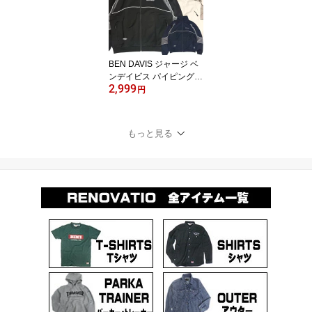
ップス ユニセックス ス
トリート カジュアル ア
メカジ BEN-2172
BEN DAVIS ジャージ ベ
ンデイビス パイピング
2,999
配色 トラックジャケット
円
メンズ 切替デザイン ロ
ゴ刺繍 ハイネック ジッ
プ ジャケット ドローコ
もっと見る
ード ユニセックス スト
リート スポーティー ア
ウター BEN-2154