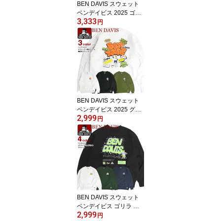
BEN DAVIS スウェット
ベンデイビス 2025 ゴリ
3,333
ラ 刺繍 トレーナー メン
円
ズ ベンデイヴィス Bens
裏毛 クルーネック スエ
ット 裏パイル ユニセッ
クス bendavis アメカジ
ストリート カジュアル
秋冬 トップス BEN-2143
BEN DAVIS スウェット
ベンデイビス 2025 グラ
2,999
フィティ ロゴ 発泡プリ
円
ント 裏起毛 トレーナー
メンズ ゴリラ バックプ
リント クルーネック ス
エット ユニセックス ス
トリート カジュアル 秋
冬 トップス BEN-2140
BEN DAVIS スウェット
ベンデイビス ゴリラ イ
2,999
ラスト ロゴ 発泡プリン
円