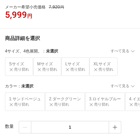
7,920
メーカー希望小売価格
円
5,999
円
商品詳細を選択
4サイズ、4色展開。
：
未選択
すべて見る
Sサイズ
Mサイズ
Lサイズ
XLサイズ
売り切れ
売り切れ
売り切れ
売り切れ
カラー
：
未選択
すべて見る
1.サンドベージュ
2.ダークグリーン
3.ロイヤルブルー
4.イ
売り切れ
売り切れ
売り切れ
売
数量