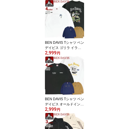
ト トレーナー メンズ ベ
ンデイヴィス 裏毛 クル
ーネック バックプリント
スエット 裏パイル ユニ
セックス ストリート カ
ジュアル BEN-2148
BEN DAVIS Tシャツ ベン
デイビス ゴリラ イラス
2,999
ト 刺繍 長袖Tシャツ メン
円
ズ ロンT ピーチ起毛 ベン
デイヴィス ボタニカルデ
ザイン クルーネック 長
袖 リブ袖 トップス ユニ
セックス ストリート ア
メカジ BEN-2171
BEN DAVIS Tシャツ ベン
デイビス オールドイング
2,999
リッシュ ロゴ トランプ
円
柄 刺繍 長袖Tシャツ メン
ズ ロンT ピーチ起毛 クル
ーネック 長袖 リブ袖 ト