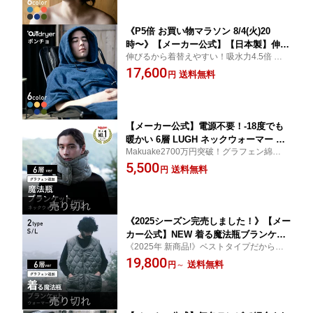
ナ ととのい キャンプ テントサウナ ス
ポーツ 丸洗い プレゼント
《P5倍 お買い物マラソン 8/4(火)20
時〜》【メーカー公式】【日本製】伸び
伸びるから着替えやすい！吸水力4.5倍 伸び
る 高吸水 サウナポンチョ 『 LUGH OU
るサウナポンチョ。タオルと同素材だから
17,600
Tdryer ポンチョ 』 タオルポンチョ サ
送料無料
円
ガシガシお洗濯OK！肌当たり優しい綿素
ーフポンチョ サウナ 吸水
材。
【メーカー公式】電源不要！-18度でも
暖かい 6層 LUGH ネックウォーマー 毎
Makuake2700万円突破！グラフェン綿を追
冬テレビで紹介される 防寒グッズ 魔法
加した魔法瓶ブランケットで作ったネック
5,500
瓶ブランケット で作った マフラー 帽子
送料無料
円
ウォーマー＆フーディ
車中泊 アウトドア 節電 保温 防寒
《2025シーズン完売しました！》【メー
カー公式】NEW 着る魔法瓶ブランケッ
《2025年 新商品!》ベストタイプだから嵩
ト ウォーマーベスト 新登場！-18度でも
張らずアクティブ動ける！暖かさはそのま
19,800
暖かい！グラフェン綿追加！ 電源不要
送料無料
円
～
ま、魔法瓶ブランケットの素材で作ったベ
車中泊 冬キャン 暖かグッズ 保温 防災
ストが2025年新登場！
対策 節電