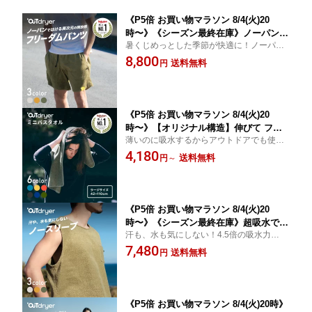
《P5倍 お買い物マラソン 8/4(火)20
時〜》《シーズン最終在庫》ノーパンで
暑くじめっとした季節が快適に！ノーパン
はく異次元の解放感！フリーダムパンツ
が苦手な人でも大丈夫！安心のインナーカ
8,800
｜ アウトドライヤー LUGH OUTdryer
送料無料
円
ードが包み込み、安心感がありつつ開放
吸水 薄い 速乾 パンツ ズボン コットン
的！
綿 タオル生地 サウナ 銭湯 スポーツ ア
ウトドア2サイズ 3カラー【オリジナル
構造】
《P5倍 お買い物マラソン 8/4(火)20
時〜》【オリジナル構造】伸びて フィ
薄いのに吸水するからアウトドアでも使い
ット！ミニバスタオル 1枚で 髪の毛 全
やすい！自然をイメージしたオリジナルカ
4,180
身OK ｜ アウトドライヤー LUGH OUTd
送料無料
円
～
ラーでタオルにもこだわりを！
ryer 吸水 薄い 速乾 ヘアドライタオル
コットン 綿 42×110cm ラージ タオル
サウナ 銭湯 スポーツ アウトドア
《P5倍 お買い物マラソン 8/4(火)20
時〜》《シーズン最終在庫》超吸水で汗
汗も、水も気にしない！4.5倍の吸水力と風
をすぐに吸収！ムレ知らずのノースリー
が抜けるデザインで、ムレにくい快適さを
7,480
ブ！｜ アウトドライヤー LUGH OUTdr
送料無料
円
キープ！
yer 吸水 薄い 速乾 ノースリーブ コット
ン 綿 タオル生地 サウナ 銭湯 スポーツ
アウトドア 2サイズ 3カラー
《P5倍 お買い物マラソン 8/4(火)20時》