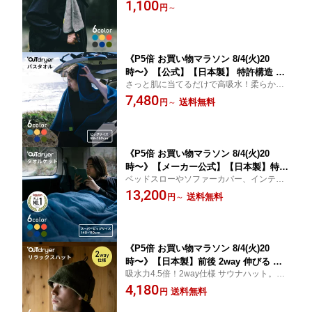
やすい！高吸水ハンドタオル！
1,100
れ｜ アウトドライヤー LUGH OUTdrye
円
～
r 吸水 薄い コットンタオル 綿 タイニー
ハンカチ 登山 キャンプ ゴルフ アウト
ドア カラビナ
《P5倍 お買い物マラソン 8/4(火)20
時〜》【公式】【日本製】 特許構造 伸
さっと肌に当てるだけで高吸水！柔らかく
びる！高吸水コットンタオル 薄いのに
て伸びがいいのに肌触りが良いバスタオ
7,480
吸水 バスタオル LUGH OUTdryer アウ
送料無料
円
～
ル！タオルケットにも！
トドライヤー 88×150cm ビッグ タオル
薄い 軽い コンパクト 柔らかい サウナ
キャンプ 海 スポーツ 銭湯
《P5倍 お買い物マラソン 8/4(火)20
時〜》【メーカー公式】【日本製】特許
ベッドスローやソファーカバー、インテリ
構造 伸びる！軽くて薄い タオルケット
アとしても使えるタオルケット
13,200
シングル LUGH OUTdryer アウトドラ
送料無料
円
～
イヤー 140×175cm スーパービッグ タ
オル 伸びる 薄手 軽い 柔らかい サウナ
キャンプ 海 スポーツ 丸洗い レジャー
《P5倍 お買い物マラソン 8/4(火)20
時〜》【日本製】前後 2way 伸びる 高
吸水力4.5倍！2way仕様 サウナハット。タ
吸水 サウナハット 『 LUGH OUTdryer
オルと同素材だからガシガシお洗濯OK！肌
4,180
リラックスハット 』 軽い コンパクト
送料無料
円
当たり優しい綿素材。薄い。軽い。
タオル コットン 綿 柔らかい 銭湯 サウ