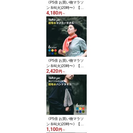
《P5倍 お買い物マラソ
山
ン 8/4(火)20時〜》【オ
4,180
リジナル構造】伸びて フ
円
～
ィット！ミニバスタオル
1枚で 髪の毛 全身OK ｜
アウトドライヤー LUGH
OUTdryer 吸水 薄い 速乾
ヘアドライタオル コット
ン 綿 42×110cm ラージ
タオル サウナ 銭湯 スポ
ーツ アウトドア
《P5倍 お買い物マラソ
ン 8/4(火)20時〜》【オ
2,420
リジナル構造】伸びて結
円
～
べる！ズリ落ちない マフ
ラータオル スポーツタオ
ル ｜ アウトドライヤー L
UGH OUTdryer 吸水 速
乾 コットンタオル 綿 15
×110cm スリム タオル ジ
ム マラソン ランニング
スポーツ フェス ライブ
《P5倍 お買い物マラソ
ン 8/4(火)20時〜》【オ
1,100
リジナル構造】吊るして
円
～