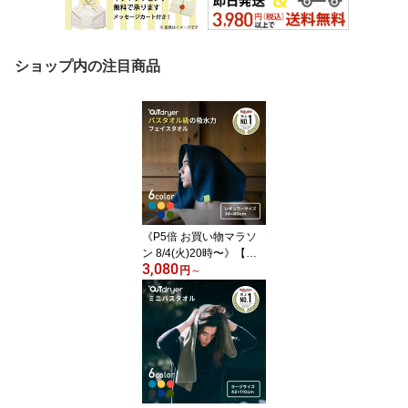
ショップ内の注目商品
《P5倍 お買い物マラソ
ン 8/4(火)20時〜》【オ
3,080
リジナル構造】伸びて頭
円
～
にフィット！ ヘアドライ
タオル フェイスタオル
サイズでも 全身OK｜ア
ウトドライヤー LUGH O
UTdryer 吸水 速乾 コッ
トン 綿 34×80cm レギュ
ラー タオル サウナ 銭湯
スポーツ アウトドア 登