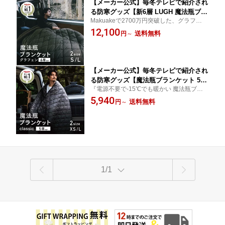
【メーカー公式】毎冬テレビで紹介され
る防寒グッズ【新6層 LUGH 魔法瓶ブラ
Makuakeで2700万円突破した、グラフェン
ンケット 】-18度でも暖かい！グラフェ
による遠赤外線効果でさらに暖かい魔法瓶
12,100
ン綿追加！Makuakeアウトドアブランケ
送料無料
円
～
ブランケット 2サイズ 4カラー
ット歴代1位！電源不要！ ブランケット
車中泊 保温 防災 節電
【メーカー公式】毎冬テレビで紹介され
る防寒グッズ【魔法瓶ブランケット 5層
『電源不要で-15℃でも暖かい 魔法瓶ブラン
構造 classic】楽天アウトドア寝具1位M
ケット』魔法瓶から着想を得た5層構造で触
5,940
akuakeアウトドアブランケット歴代1位
送料無料
円
～
れた瞬間から暖かさを持続。
電源不要！ LUGH 2サイズ 車中泊 キャ
ンプ 保温 防災
1/1