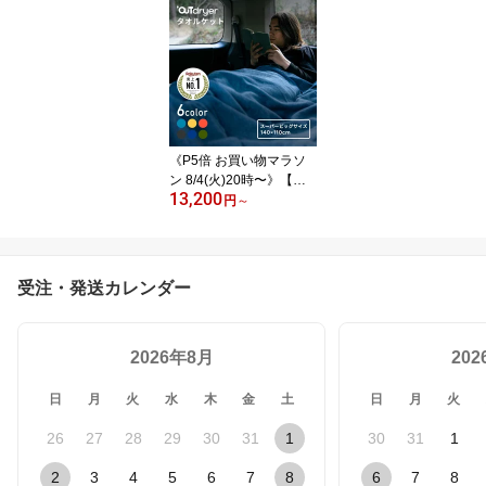
速乾！ ハンドタオル ル
ープタオル おしゃれ｜
アウトドライヤー LUGH
OUTdryer 吸水 薄い コッ
トンタオル 綿 タイニー
ハンカチ 登山 キャンプ
ゴルフ アウトドア カラ
ビナ
《P5倍 お買い物マラソ
ン 8/4(火)20時〜》【メ
13,200
ーカー公式】【日本製】
円
～
特許構造 伸びる！軽くて
薄い タオルケット シン
グル LUGH OUTdryer ア
ウトドライヤー 140×175
受注・発送カレンダー
cm スーパービッグ タオ
ル 伸びる 薄手 軽い 柔ら
かい サウナ キャンプ 海
2026年8月
スポーツ 丸洗い レジャ
20
ー
日
月
火
水
木
金
土
日
月
火
26
27
28
29
30
31
1
30
31
1
2
3
4
5
6
7
8
6
7
8