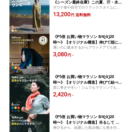
《シーズン最終在庫》この夏、汗・水を
サウナ後や自宅でのリラックスタイムに
超吸水！ムレ知らずのワンピース！｜
も！濡れたまま着れる超吸水ワンピース！
13,200
アウトドライヤー LUGH OUTdryer 吸
送料無料
円
水 薄い 速乾 ワンピース コットン 綿 タ
オル生地 サウナ 銭湯 海 川 スポーツ ア
ウトドア サイズフリー 3カラー
《P5倍 お買い物マラソン 8/4(火)20
時〜》【オリジナル構造】伸びて頭にフ
薄いのに吸水するからアウトドアでも使い
ィット！ ヘアドライタオル フェイスタ
やすい！自然をイメージしたオリジナルカ
3,080
オル サイズでも 全身OK｜アウトドライ
円
～
ラーでタオルにもこだわりを！
ヤー LUGH OUTdryer 吸水 速乾 コット
ン 綿 34×80cm レギュラー タオル サウ
ナ 銭湯 スポーツ アウトドア 登山
《P5倍 お買い物マラソン 8/4(火)20
時〜》【オリジナル構造】伸びて結べ
首に巻きやすい！ジムでもマラソンでもど
る！ズリ落ちない マフラータオル スポ
んなに動いてもズリ落ちない、マフラータ
2,420
ーツタオル ｜ アウトドライヤー LUGH
円
～
オル新登場！
OUTdryer 吸水 速乾 コットンタオル 綿
15×110cm スリム タオル ジム マラソン
ランニング スポーツ フェス ライブ
《P5倍 お買い物マラソン 8/4(火)20
時〜》【オリジナル構造】吊るして 速
伸びるから、結露した飲み物にも巻き付け
乾！ ハンドタオル ループタオル おしゃ