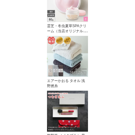
霊芝・冬虫夏草SPAクリ
ーム（当店オリジナル オ
ールインワン）
エアーかおる タオル 浅
野撚糸