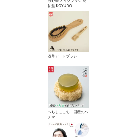
熊野筆 メイクブラシ 晃
祐堂 KOYUDO
浅草アートブラシ
へちまここち 国産のヘ
チマ