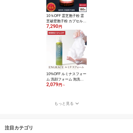
イシ 菌活 疲れ 肝臓 花粉
健康
10％OFF 霊芝胞子粉 霊
芝破壁胞子粉 カプセル
7,290
約30日分 破壁霊芝胞子
円
粉 霊芝100% 無添加 人
気 サプリメント パウダ
ー れいし 霊芝 靈芝 胞子
粉末 天然 β-D-グルカン
ベータグルカン ギフト
贈り物 粒状 レイシ エイ
ジングケア
10%OFF ルミナスフォー
ム 洗顔フォーム 泡洗顔
2,079
グルタチオン 炭酸泡 白
円
～
玉 くすみ 毛穴 毛穴ケア
洗顔 朝洗顔 洗顔料 角質
泡 美容 グルタチオンブ
もっと見る
ースター スキンケア 日
本製 国産 エングレイス
エングレース ENGRACE
注目カテゴリ