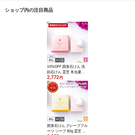
ショップ内の注目商品
10%OFF 固形石けん 洗
顔石けん 霊芝 冬虫夏草
2,772
スキンケアソープ 80g 泡
円
ネット付 毛穴ケア 弱ア
ルカリ性 洗顔 石鹸 ソー
プ せっけん 固形石鹸 洗
顔石鹸 ボディーソープ
朝洗顔 洗顔料 無添加 無
香料 温泉水 角栓 毛穴 角
質 泡 美容
固形石けん グレープフル
ーツ ソープ 80g 霊芝 冬