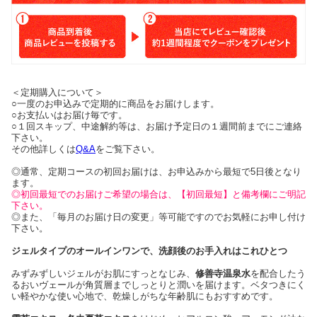
＜定期購入について＞
○一度のお申込みで定期的に商品をお届けします。
○お支払いはお届け毎です。
○１回スキップ、中途解約等は、お届け予定日の１週間前までにご連絡
下さい。
その他詳しくは
Q&A
をご覧下さい。
◎通常、定期コースの初回お届けは、お申込みから最短で5日後となり
ます。
◎初回最短でのお届けご希望の場合は、【初回最短】と備考欄にご明記
下さい。
◎また、「毎月のお届け日の変更」等可能ですのでお気軽にお申し付け
下さい。
ジェルタイプのオールインワンで、洗顔後のお手入れはこれひとつ
みずみずしいジェルがお肌にすっとなじみ、
修善寺温泉水
を配合したう
るおいヴェールが角質層までしっとりと潤いを届けます。ベタつきにく
い軽やかな使い心地で、乾燥しがちな年齢肌にもおすすめです。