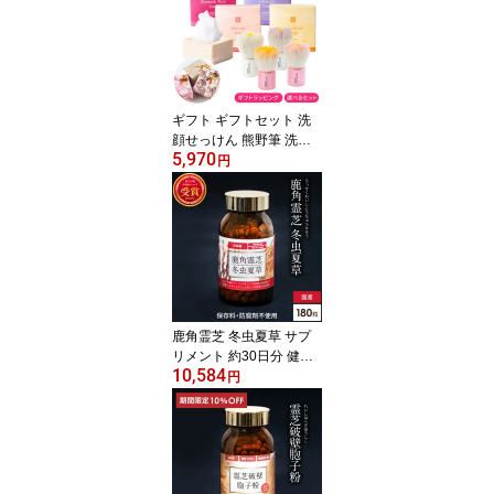
顔石鹸 泡 無添加 ギフト
プレゼント 北海道 弱ア
ルカリ性 手洗い 石けん
肌に優しい 日本製 クス
ミ 角質
ギフト ギフトセット 洗
顔せっけん 熊野筆 洗顔
5,970
ブラシ 洗顔筆 化粧筆 プ
円
レゼント 誕生日プレゼン
ト 贈り物 女性 女友達 30
代 40代 50代 60代 70代
80歳 石鹸 洗顔 フェイス
ブラシ メイクブラシ 可
愛い 熊の筆 化粧品 熊野
広島 晃祐堂 KOYUDO 敬
老の日
鹿角霊芝 冬虫夏草 サプ
リメント 約30日分 健康
10,584
食品 無添加 国産 人気 木
円
村秋則 奇跡のリンゴ れ
いし 霊芝 錠剤 粒状 天然
免疫 β-グルカン β-D-グ
ルカン βグルカン ベータ
グルカン 霊芝サプリ レ