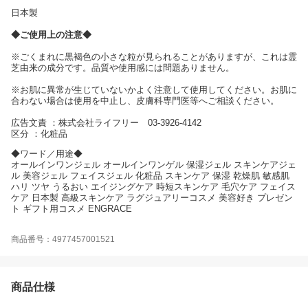
日本製
◆ご使用上の注意◆
※ごくまれに黒褐色の小さな粒が見られることがありますが、これは霊
芝由来の成分です。品質や使用感には問題ありません。
※お肌に異常が生じていないかよく注意して使用してください。お肌に
合わない場合は使用を中止し、皮膚科専門医等へご相談ください。
広告文責 ：株式会社ライフリー 03-3926-4142
区分 ：化粧品
◆ワード／用途◆
オールインワンジェル オールインワンゲル 保湿ジェル スキンケアジェ
ル 美容ジェル フェイスジェル 化粧品 スキンケア 保湿 乾燥肌 敏感肌
ハリ ツヤ うるおい エイジングケア 時短スキンケア 毛穴ケア フェイス
ケア 日本製 高級スキンケア ラグジュアリーコスメ 美容好き プレゼン
ト ギフト用コスメ ENGRACE
商品番号：4977457001521
商品仕様