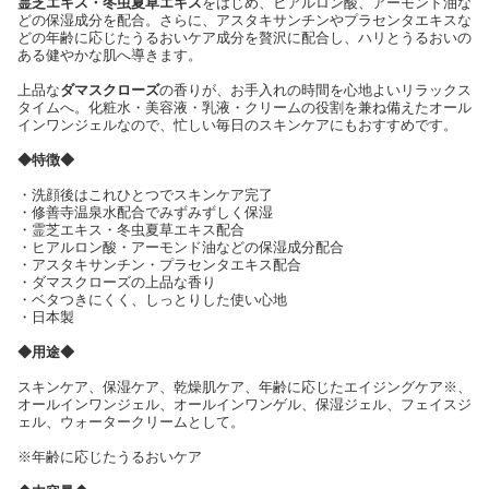
霊芝エキス・冬虫夏草エキス
をはじめ、ヒアルロン酸、アーモンド油な
どの保湿成分を配合。さらに、アスタキサンチンやプラセンタエキスな
どの年齢に応じたうるおいケア成分を贅沢に配合し、ハリとうるおいの
ある健やかな肌へ導きます。
上品な
ダマスクローズ
の香りが、お手入れの時間を心地よいリラックス
タイムへ。化粧水・美容液・乳液・クリームの役割を兼ね備えたオール
インワンジェルなので、忙しい毎日のスキンケアにもおすすめです。
◆特徴◆
・洗顔後はこれひとつでスキンケア完了
・修善寺温泉水配合でみずみずしく保湿
・霊芝エキス・冬虫夏草エキス配合
・ヒアルロン酸・アーモンド油などの保湿成分配合
・アスタキサンチン・プラセンタエキス配合
・ダマスクローズの上品な香り
・ベタつきにくく、しっとりした使い心地
・日本製
◆用途◆
スキンケア、保湿ケア、乾燥肌ケア、年齢に応じたエイジングケア※、
オールインワンジェル、オールインワンゲル、保湿ジェル、フェイスジ
ェル、ウォータークリームとして。
※年齢に応じたうるおいケア