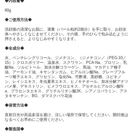
◆内容量◆
80g
◆ご使用方法◆
洗顔後の清潔なお肌に、適量（パール粒約2個分）を手に取り、お顔全
体へやさしくなじませてください。その後、手のひらで包み込むように
押さえると、よりなじみやすくなります。
◆全成分◆
水、ペンチレングリコール、ジメチコン、（ジメチコン／（PEG-10／
15））クロスポリマー、温泉水、スクワラン、PCA-Na、プロリン、乳
酸Na、ソルビトール、加水分解コラーゲン、馬油、マカデミア種子
油、アーモンド油、キサンタンガム、ヒアルロン酸Na、グレープフル
ーツ種子エキス、グリセリン、塩化Na、竹酢液、黒砂糖、ユビキノ
ン、レイシエキス、冬虫夏草エキス、ヒノキチオール、加水分解アナツ
バメ巣、デキストリン、ヒメフウロエキス、アセチルヒアルロン酸N
a、プラセンタエキス、グリチルリチン酸2K、シアノコバラミン、アス
タキサンチン、BG、ダマスクバラ花油
◆保管方法◆
直射日光や高温多湿を避け、涼しい場所で保管してください。開封後は
なるべくお早めにご使用ください。
◆製造国◆