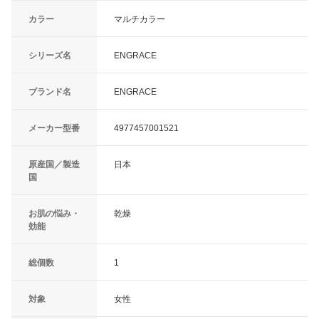
カラー
マルチカラー
シリーズ名
ENGRACE
ブランド名
ENGRACE
メーカー型番
4977457001521
原産国／製造
日本
国
お肌の悩み・
乾燥
効能
総個数
1
対象
女性