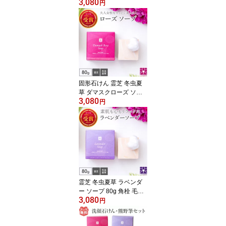
3,080
虫夏草 顔用 体用 洗顔 石
円
けん 柿渋石鹸 柿渋エキ
ス 柿タンニン 石鹸 加齢
臭 体臭 脇汗 せっけん 固
形石鹸 洗顔石鹸 無添加
ワキ 足 デオドラントソ
ープ 旦那 枕 におい 思春
期 家族 いい香り 国産 日
本製
固形石けん 霊芝 冬虫夏
草 ダマスクローズ ソー
3,080
プ バラ 薔薇 石鹸 洗顔 固
円
形 せっけん 固形石鹸 洗
顔石鹸 洗顔石けん 美容
石鹸 洗顔料 ボディーソ
ープ プレゼント ギフト
ブルガリアン ローズ ロ
ーズウオーター いい香り
泡 無添加
霊芝 冬虫夏草 ラベンダ
ー ソープ 80g 角栓 毛穴
3,080
洗顔 アロマ 石鹸 いい香
円
り せっけん 洗顔石けん
固形石鹸 固形石けん 洗