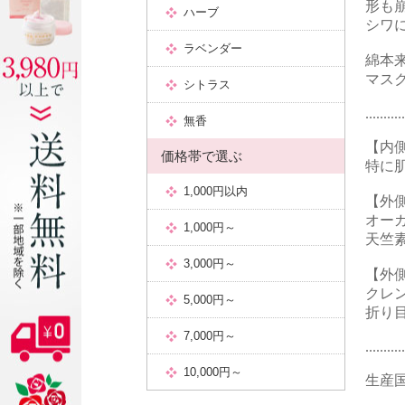
形も
シワ
綿本
マス
...........
【内
特に
【外
オー
天竺
【外
クレ
折り
...........
生産