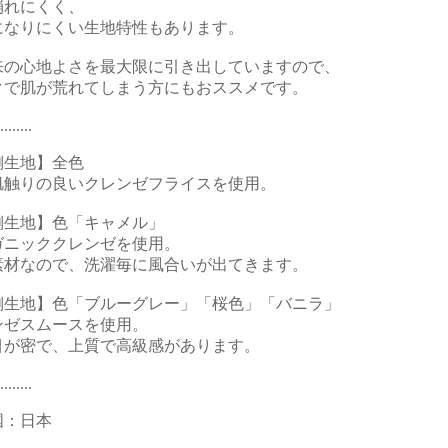
崩れにくく、
になりにくい生地特性もあります。
来の心地よさを最大限に引き出していますので、
クで肌が荒れてしまう方にもおススメです。
........
側生地】全色
肌触りの良いクレンゼフライスを使用。
側生地】色「キャメル」
ガニッククレンゼを使用。
素材なので、洗濯毎に風合いが出てきます。
側生地】色「ブルーグレー」「桜色」「バニラ」
ンゼスムースを使用。
目が密で、上質で高級感があります。
........
国：日本