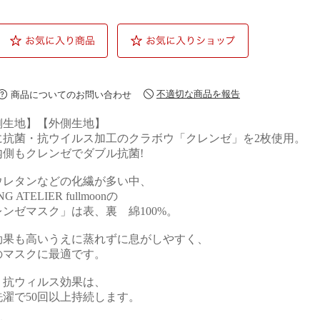
不適切な商品を報告
商品についてのお問い合わせ
側生地】【外側生地】
に抗菌・抗ウイルス加工のクラボウ「クレンゼ」を2枚使用。
内側もクレンゼでダブル抗菌!
ウレタンなどの化繊が多い中、
G ATELIER fullmoonの
ンゼマスク」は表、裏 綿100%。
効果も高いうえに蒸れずに息がしやすく、
のマスクに最適です。
・抗ウィルス効果は、
洗濯で50回以上持続します。