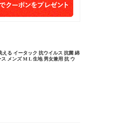
洗える イータック 抗ウイルス 抗菌 綿
ス メンズ M L 生地 男女兼用 抗 ウ