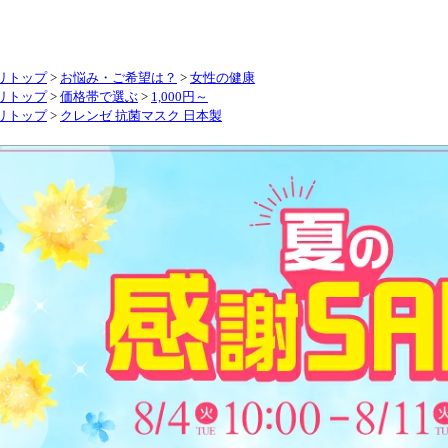
リトップ
>
お悩み・ご希望は？
>
女性の健康
リトップ
>
価格帯で選ぶ
>
1,000円～
リトップ
>
クレンゼ 抗菌マスク 日本製