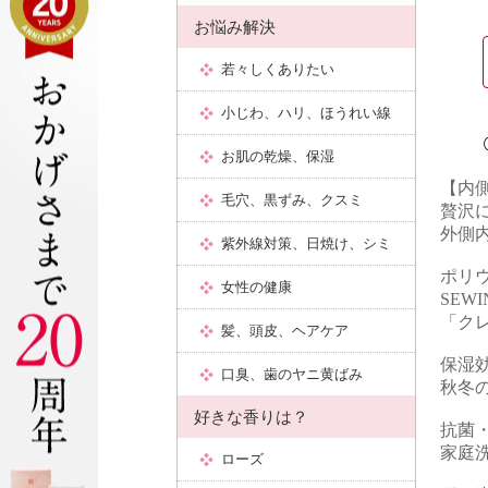
【内
贅沢
外側
ポリ
SEWIN
「クレ
保湿
秋冬
抗菌
家庭