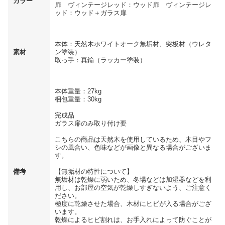
カラー
扉 ヴィンテージレッド：ウッド扉 ヴィンテージレ
ッド：ウッド＋ガラス扉
本体：天然木ホワイトオーク無垢材、突板材（ウレタ
素材
ン塗装）
取っ手：真鍮（ラッカー塗装）
本体重量：27kg
梱包重量：30kg
完成品
ガラス扉のみ取り付け要
こちらの商品は天然木を使用しているため、木目やフ
シの風合い、色味などが画像と異なる場合がございま
す。
備考
【無垢材の特性について】
無垢材は乾燥に弱いため、冬場などは加湿器などを利
用し、お部屋の空気が乾燥しすぎないよう、ご注意く
ださい。
極度に乾燥させた場合、木材にヒビが入る場合がござ
います。
乾燥によるヒビ割れは、お手入れによって防ぐことが